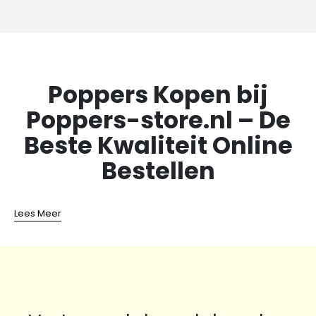
was:
is:
was:
is:
€16.45.
€8.95.
€28.50.
€15.00
Poppers Kopen bij
Poppers-store.nl – De
Beste Kwaliteit Online
Bestellen
Lees Meer