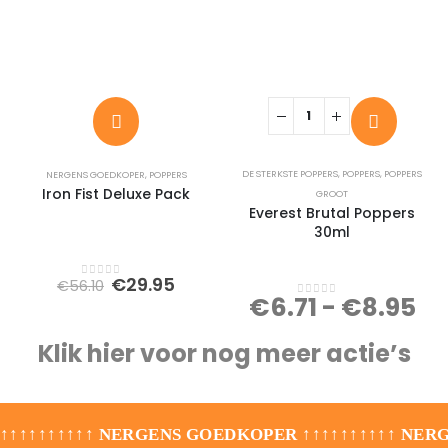
DE STERKSTE POPPERS
,
POPPERS
,
POPPERS
NERGENS GOEDKOPER
,
POPPERS
Iron Fist Deluxe Pack
GROOT
Everest Brutal Poppers
30ml
Oorspronkelijke
Huidige
€
29.95
€
56.10
0
out of 5
prijs
prijs
€
6.71
-
€
8.95
0
out of 5
was:
is:
€56.10.
€29.95.
Klik hier voor nog meer actie’s
↑↑↑↑↑↑↑↑↑↑ NERGENS GOEDKOPER ↑↑↑↑↑↑↑↑↑↑ NE