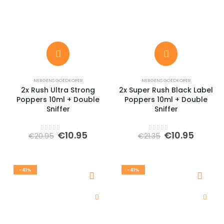
NERGENS GOEDKOPER
NERGENS GOEDKOPER
2x Rush Ultra Strong
2x Super Rush Black Label
Poppers 10ml + Double
Poppers 10ml + Double
Sniffer
Sniffer
Oorspronkelijke
Huidige
Oorspronkeli
Huidi
€
10.95
€
10.95
€
20.95
€
21.35
0
out of 5
0
out of 5
prijs
prijs
prijs
prijs
was:
is:
was:
is:
€20.95.
€10.95.
€21.35.
€10.95
-41%
-41%