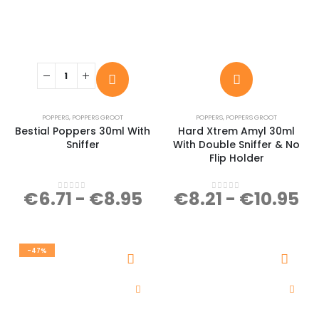
POPPERS
,
POPPERS GROOT
POPPERS
,
POPPERS GROOT
Bestial Poppers 30ml With
Hard Xtrem Amyl 30ml
Sniffer
With Double Sniffer & No
Flip Holder
€
6.71
-
€
8.95
€
8.21
-
€
10.95
0
out of 5
0
out of 5
-47%