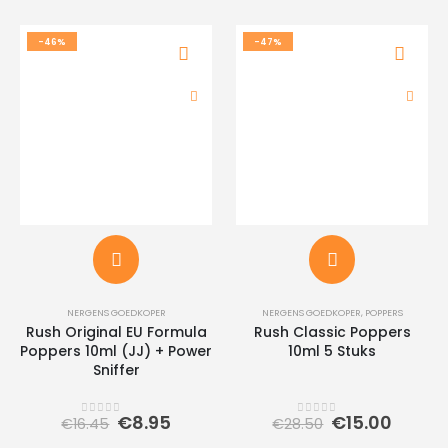
-46%
-47%
NERGENS GOEDKOPER
NERGENS GOEDKOPER
,
POPPERS
Rush Original EU Formula
Rush Classic Poppers
Poppers 10ml (JJ) + Power
10ml 5 Stuks
Sniffer
Oorspronkelijke
Huidige
Oorspronkeli
Huidi
€
8.95
€
15.00
€
16.45
€
28.50
0
out of 5
0
out of 5
prijs
prijs
prijs
prijs