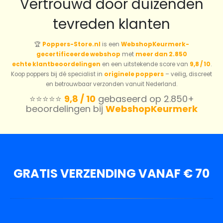
Vertrouwd door duizenden
tevreden klanten
🏆
Poppers-Store.nl
is een
WebshopKeurmerk-
gecertificeerde webshop
met
meer dan 2.850
echte klantbeoordelingen
en een uitstekende score van
9,8 / 10
.
Koop poppers bij dé specialist in
originele poppers
– veilig, discreet
en betrouwbaar verzonden vanuit Nederland.
⭐️⭐️⭐️⭐️⭐️
9,8 / 10
gebaseerd op 2.850+
beoordelingen bij
WebshopKeurmerk
GRATIS VERZENDING VANAF € 70