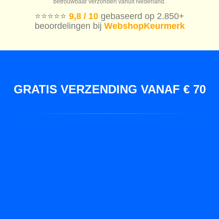
betrouwbaar verzonden vanuit Nederland.
⭐️⭐️⭐️⭐️⭐️
9,8 / 10
gebaseerd op 2.850+
beoordelingen bij
WebshopKeurmerk
GRATIS VERZENDING VANAF € 70