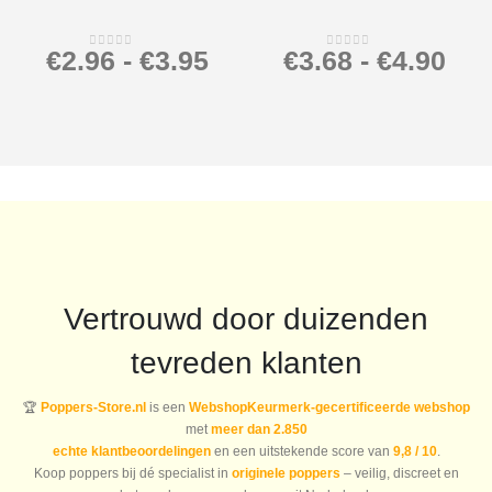
€
2.96
-
€
3.95
€
3.68
-
€
4.90
0
out of 5
0
out of 5
Vertrouwd door duizenden
tevreden klanten
🏆
Poppers-Store.nl
is een
WebshopKeurmerk-gecertificeerde webshop
met
meer dan 2.850
echte klantbeoordelingen
en een uitstekende score van
9,8 / 10
.
Koop poppers bij dé specialist in
originele poppers
– veilig, discreet en