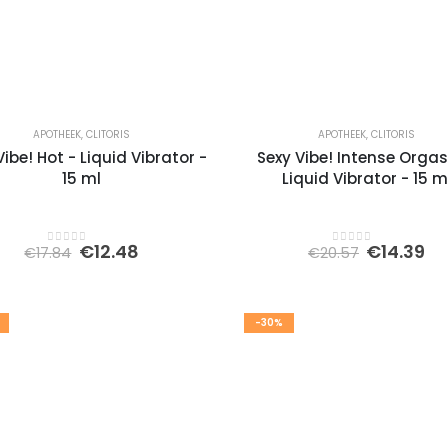
APOTHEEK
,
CLITORIS
APOTHEEK
,
CLITORIS
Vibe! Hot - Liquid Vibrator -
Sexy Vibe! Intense Orga
15 ml
Liquid Vibrator - 15 m
Oorspronkelijke
Huidige
Oorspron
Hu
€
12.48
€
14.39
€
17.84
€
20.57
0
out of 5
0
out of 5
prijs
prijs
prijs
pri
was:
is:
was:
is:
€17.84.
€12.48.
€20.57.
€1
-30%