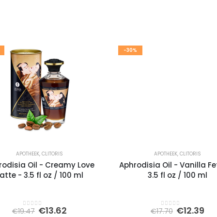
-30%
APOTHEEK
,
CLITORIS
APOTHEEK
,
CLITORIS
rodisia Oil - Creamy Love
Aphrodisia Oil - Vanilla Fe
atte - 3.5 fl oz / 100 ml
3.5 fl oz / 100 ml
Oorspronkelijke
Huidige
Oorspron
Hu
€
13.62
€
12.39
€
19.47
€
17.70
0
out of 5
0
out of 5