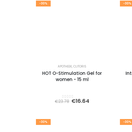
-30%
-30%
APOTHEEK
,
CLITORIS
HOT O-Stimulation Gel for
In
women - 15 ml
Oorspronkelijke
Huidige
€
16.64
€
23.78
0
out of 5
prijs
prijs
was:
is:
€23.78.
€16.64.
-30%
-30%