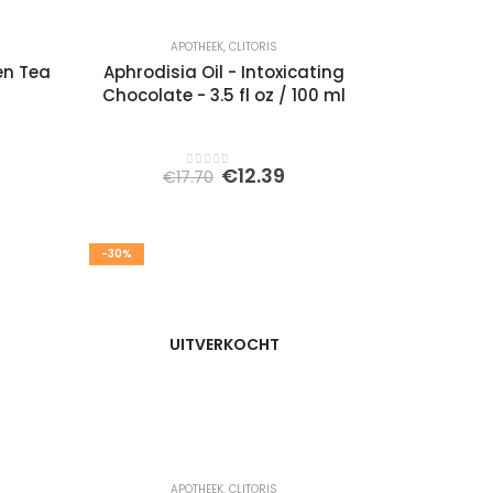
APOTHEEK
,
CLITORIS
en Tea
Aphrodisia Oil - Intoxicating
Chocolate - 3.5 fl oz / 100 ml
elijke
idige
Oorspronkelijke
Huidige
€
12.39
€
17.70
0
out of 5
js
prijs
prijs
was:
is:
.37.
€17.70.
€12.39.
-30%
UITVERKOCHT
APOTHEEK
,
CLITORIS