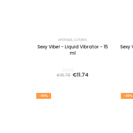
APOTHEEK
,
CLITORIS
Sexy Vibe! - Liquid Vibrator - 15
Sexy 
ml
Oorspronkelijke
Huidige
€
11.74
€
16.78
0
out of 5
prijs
prijs
was:
is:
€16.78.
€11.74.
-30%
-30%