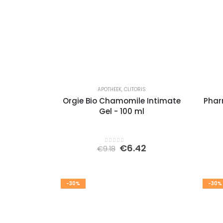
APOTHEEK
,
CLITORIS
Orgie Bio Chamomile Intimate
Phar
Gel - 100 ml
Oorspronkelijke
Huidige
€
6.42
€
9.18
0
out of 5
prijs
prijs
was:
is:
€9.18.
€6.42.
-30%
-30%