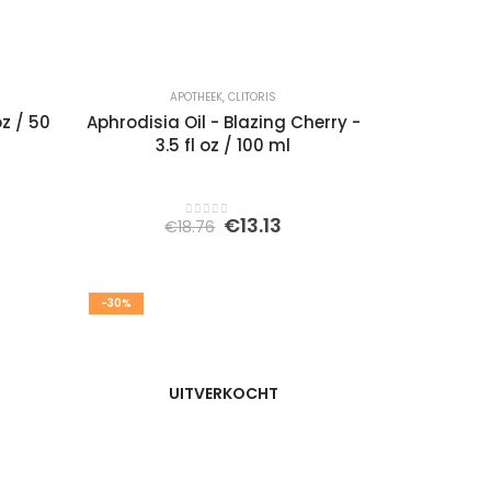
APOTHEEK
,
CLITORIS
z / 50
Aphrodisia Oil - Blazing Cherry -
3.5 fl oz / 100 ml
kelijke
idige
Oorspronkelijke
Huidige
€
13.13
€
18.76
0
out of 5
js
prijs
prijs
was:
is:
54.
€18.76.
€13.13.
-30%
UITVERKOCHT