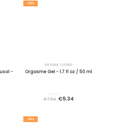
-30%
APOTHEEK
,
CLITORIS
usal -
Orgasme Gel - 1.7 fl oz / 50 ml
kelijke
dige
Oorspronkelijke
Huidige
€
5.34
€
7.64
0
out of 5
s
prijs
prijs
was:
is:
49.
€7.64.
€5.34.
-30%