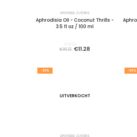
APOTHEEK
,
CLITORIS
Aphrodisia Oil - Coconut Thrills -
Aphrod
3.5 fl oz / 100 ml
Oorspronkelijke
Huidige
€
11.28
€
16.12
0
out of 5
prijs
prijs
was:
is:
€16.12.
€11.28.
-30%
-30%
UITVERKOCHT
APOTHEEK
,
CLITORIS