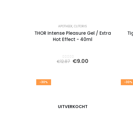
APOTHEEK
,
CLITORIS
THOR Intense Pleasure Gel / Extra
Ti
Hot Effect - 40ml
Oorspronkelijke
Huidige
€
9.00
€
12.87
0
out of 5
prijs
prijs
was:
is:
€12.87.
€9.00.
-30%
-30%
UITVERKOCHT