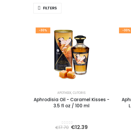
FILTERS
-30%
-30%
APOTHEEK
,
CLITORIS
Aphrodisia Oil - Caramel Kisses -
Aph
3.5 fl oz / 100 ml
L
Oorspronkelijke
Huidige
€
12.39
€
17.70
0
out of 5