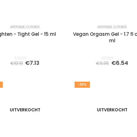
APOTHEEK
,
CLITORIS
APOTHEEK
,
CLITORIS
ghten - Tight Gel - 15 ml
Vegan Orgasm Gel - 1.7 fl o
ml
Oorspronkelijke
Huidige
Oorspron
Hu
€
7.13
€
6.54
€
10.19
€
9.35
0
out of 5
0
out of 5
prijs
prijs
prijs
pri
was:
is:
was:
is:
€10.19.
€7.13.
€9.35.
€6.
-30%
UITVERKOCHT
UITVERKOCHT