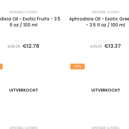
APOTHEEK
,
CLITORIS
APOTHEEK
,
CLITORIS
isia Oil - Exotic Fruits - 3.5
Aphrodisia Oil - Exotic Gre
fl oz / 100 ml
- 3.5 fl oz / 100 ml
Oorspronkelijke
Huidige
Oorspronk
Hu
€
12.78
€
13.37
€
18.26
€
19.10
0
out of 5
0
out of 5
prijs
prijs
prijs
pri
was:
is:
was:
is:
€18.26.
€12.78.
€19.10.
€13
-30%
UITVERKOCHT
UITVERKOCHT
APOTHEEK
,
CLITORIS
APOTHEEK
,
CLITORIS