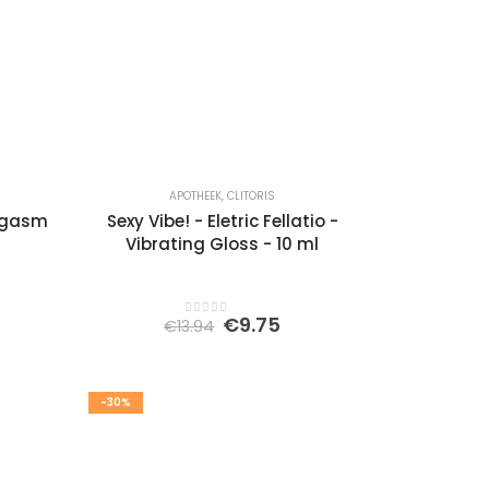
APOTHEEK
,
CLITORIS
rgasm
Sexy Vibe! - Eletric Fellatio -
Vibrating Gloss - 10 ml
kelijke
idige
Oorspronkelijke
Huidige
€
9.75
€
13.94
0
out of 5
js
prijs
prijs
was:
is:
88.
€13.94.
€9.75.
-30%