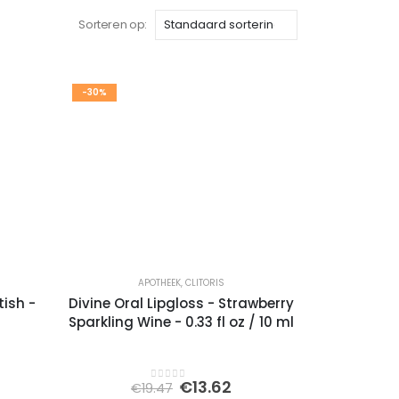
Sorteren op:
-30%
APOTHEEK
,
CLITORIS
tish -
Divine Oral Lipgloss - Strawberry
Sparkling Wine - 0.33 fl oz / 10 ml
kelijke
idige
Oorspronkelijke
Huidige
€
13.62
€
19.47
0
out of 5