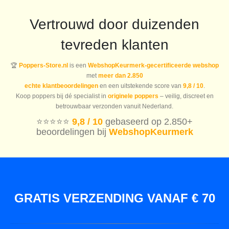
Vertrouwd door duizenden
tevreden klanten
🏆
Poppers-Store.nl
is een
WebshopKeurmerk-gecertificeerde webshop
met
meer dan 2.850
echte klantbeoordelingen
en een uitstekende score van
9,8 / 10
.
Koop poppers bij dé specialist in
originele poppers
– veilig, discreet en
betrouwbaar verzonden vanuit Nederland.
⭐️⭐️⭐️⭐️⭐️
9,8 / 10
gebaseerd op 2.850+
beoordelingen bij
WebshopKeurmerk
GRATIS VERZENDING VANAF € 70