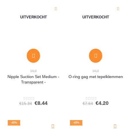
UITVERKOCHT
UITVERKOCHT
SALE
SALE
Nipple Suction Set Medium -
O-ring gag met tepelklemmen
Transparent -
Oorspronkelijke
Huidige
Oorspronkeli
Huidige
€
8.44
€
4.20
€
15.34
€
7.64
0
out of 5
0
out of 5
prijs
prijs
prijs
prijs
was:
is:
was:
is:
€15.34.
€8.44.
€7.64.
€4.20.
-45%
-45%