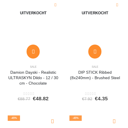
UITVERKOCHT
UITVERKOCHT
SALE
SALE
Damion Dayski - Realistic
DIP STICK Ribbed
ULTRASKYN Dildo - 12 / 30
(8x240mm) - Brushed Steel
cm - Chocolate
Oorspronkelijke
Huidige
Oorspronkeli
Huidige
€
48.82
€
4.35
€
88.77
€
7.92
0
out of 5
0
out of 5
prijs
prijs
prijs
prijs
was:
is:
was:
is:
€88.77.
€48.82.
€7.92.
€4.35.
-45%
-45%