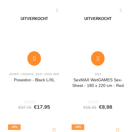
UITVERKOCHT
UITVERKOCHT
BOXER
,
LINGERIE
,
SALE
,
VOOR HEM
SALE
Poseidon - Black L/XL
SexMAX WetGAMES Sex-
Sheet - 180 x 220 cm - Red
Oorspronkelijke
Huidige
Oorspronkeli
Huidige
€
17.95
€
8.98
€
37.74
€
16.33
0
out of 5
0
out of 5
prijs
prijs
prijs
prijs
was:
is:
was:
is:
€37.74.
€17.95.
€16.33.
€8.98.
-45%
-45%