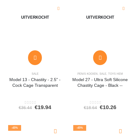
UITVERKOCHT
UITVERKOCHT
SALE
PENIS KOOIEN
,
SALE
,
TOYS HEM
Model 13 - Chastity - 2.5" -
Model 27 - Ultra Soft Silicone
Cock Cage Transparent
Chastity Cage - Black --
Oorspronkelijke
Huidige
Oorspronkeli
Huidig
€
19.94
€
10.26
€
36.44
€
18.64
0
out of 5
0
out of 5
prijs
prijs
prijs
prijs
was:
is:
was:
is:
€36.44.
€19.94.
€18.64.
€10.26.
-45%
-45%