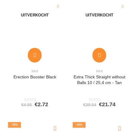
UITVERKOCHT
UITVERKOCHT
SALE
SALE
Erection Booster Black
Extra Thick Straight without
Balls 10 / 25,4 cm - Tan
Oorspronkelijke
Huidige
Oorspronkeli
Huidig
€
2.72
€
21.74
€
4.95
€
39.54
0
out of 5
0
out of 5
prijs
prijs
prijs
prijs
was:
is:
was:
is:
€4.95.
€2.72.
€39.54.
€21.74.
-45%
-45%