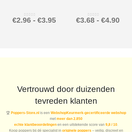
€
2.96
-
€
3.95
€
3.68
-
€
4.90
0
out of 5
0
out of 5
Vertrouwd door duizenden
tevreden klanten
🏆
Poppers-Store.nl
is een
WebshopKeurmerk-gecertificeerde webshop
met
meer dan 2.850
echte klantbeoordelingen
en een uitstekende score van
9,8 / 10
.
Koop poppers bij dé specialist in
originele poppers
– veilig, discreet en