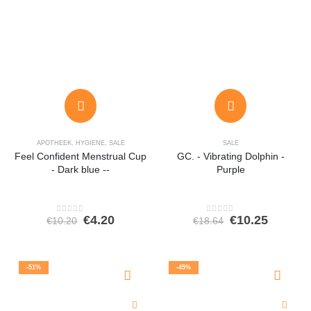
APOTHEEK
,
HYGIENE
,
SALE
SALE
Feel Confident Menstrual Cup
GC. - Vibrating Dolphin -
- Dark blue --
Purple
Oorspronkelijke
Huidige
Oorspronkeli
Huidig
€
4.20
€
10.25
€
10.20
€
18.64
0
out of 5
0
out of 5
prijs
prijs
prijs
prijs
was:
is:
was:
is:
€10.20.
€4.20.
€18.64.
€10.25.
-51%
-45%