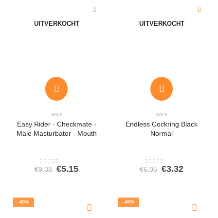
UITVERKOCHT
UITVERKOCHT
SALE
SALE
Easy Rider - Checkmate -
Endless Cockring Black
Male Masturbator - Mouth
Normal
Oorspronkelijke
Huidige
Oorspronkeli
Huidige
€
5.15
€
3.32
€
9.38
€
6.05
0
out of 5
0
out of 5
prijs
prijs
prijs
prijs
was:
is:
was:
is:
€9.38.
€5.15.
€6.05.
€3.32.
-45%
-45%