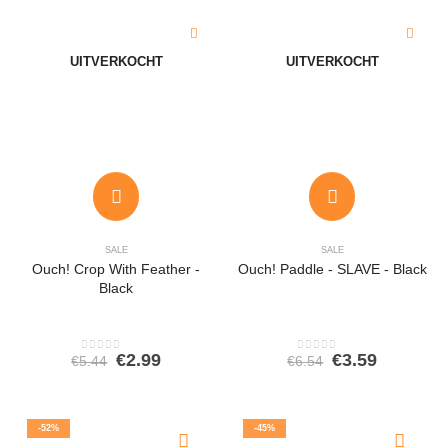
UITVERKOCHT
UITVERKOCHT
SALE
SALE
Ouch! Crop With Feather -
Ouch! Paddle - SLAVE - Black
Black
Oorspronkelijke
Huidige
Oorspronkeli
Huidige
€
2.99
€
3.59
€
5.44
€
6.54
0
out of 5
0
out of 5
prijs
prijs
prijs
prijs
was:
is:
was:
is:
€5.44.
€2.99.
€6.54.
€3.59.
-52%
-45%