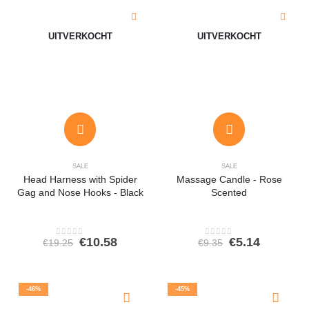
UITVERKOCHT
UITVERKOCHT
SALE
SALE
Head Harness with Spider
Massage Candle - Rose
Gag and Nose Hooks - Black
Scented
Oorspronkelijke
Huidige
Oorspronkeli
Huidige
€
10.58
€
5.14
€
19.25
€
9.35
0
out of 5
0
out of 5
prijs
prijs
prijs
prijs
was:
is:
was:
is:
€19.25.
€10.58.
€9.35.
€5.14.
-46%
-45%