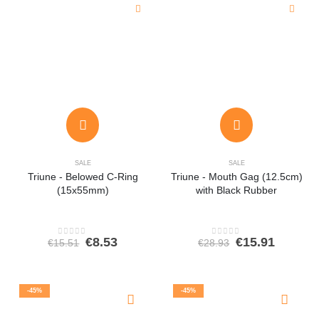
SALE
SALE
Triune - Belowed C-Ring
Triune - Mouth Gag (12.5cm)
(15x55mm)
with Black Rubber
Oorspronkelijke
Huidige
Oorspronkeli
Huidig
€
8.53
€
15.91
€
15.51
€
28.93
0
out of 5
0
out of 5
prijs
prijs
prijs
prijs
was:
is:
was:
is:
€15.51.
€8.53.
€28.93.
€15.91.
-45%
-45%