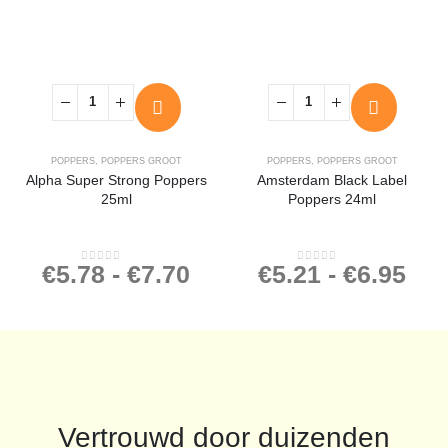
POPPERS
,
POPPERS GROOT
POPPERS
,
POPPERS GROOT
Alpha Super Strong Poppers
Amsterdam Black Label
25ml
Poppers 24ml
€
5.78
-
€
7.70
€
5.21
-
€
6.95
0
out of 5
0
out of 5
Vertrouwd door duizenden