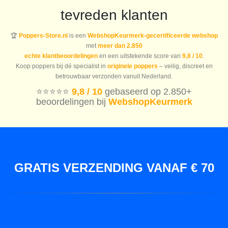
tevreden klanten
🏆
Poppers-Store.nl
is een
WebshopKeurmerk-gecertificeerde webshop
met
meer dan 2.850
echte klantbeoordelingen
en een uitstekende score van
9,8 / 10
.
Koop poppers bij dé specialist in
originele poppers
– veilig, discreet en
betrouwbaar verzonden vanuit Nederland.
⭐️⭐️⭐️⭐️⭐️
9,8 / 10
gebaseerd op 2.850+
beoordelingen bij
WebshopKeurmerk
GRATIS VERZENDING VANAF € 70