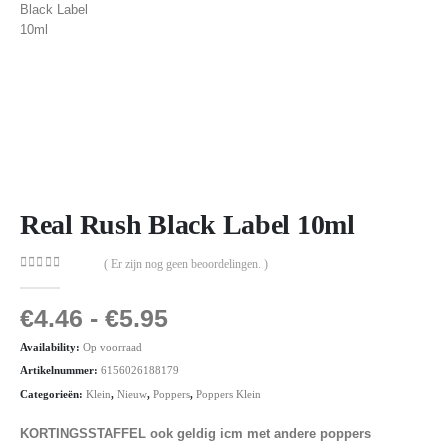
Real Rush Black Label 10ml
( Er zijn nog geen beoordelingen. )
0
out of 5
€
4.46
-
€
5.95
Availability:
Op voorraad
Artikelnummer:
6156026188179
Categorieën:
Klein
,
Nieuw
,
Poppers
,
Poppers Klein
KORTINGSSTAFFEL ook geldig icm met andere poppers