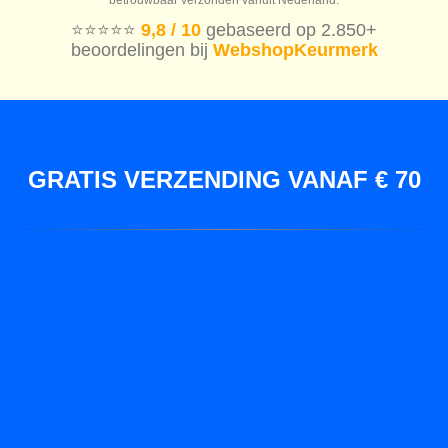
⭐️⭐️⭐️⭐️⭐️
9,8 / 10
gebaseerd op 2.850+
beoordelingen bij
WebshopKeurmerk
GRATIS VERZENDING VANAF € 70