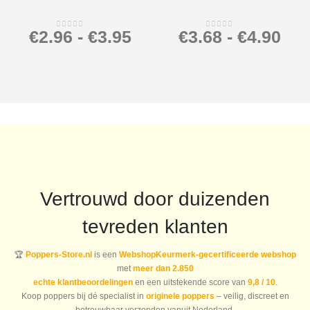
€
2.96
-
€
3.95
€
3.68
-
€
4.90
0
out of 5
0
out of 5
Vertrouwd door duizenden
tevreden klanten
🏆
Poppers-Store.nl
is een
WebshopKeurmerk-gecertificeerde webshop
met
meer dan 2.850
echte klantbeoordelingen
en een uitstekende score van
9,8 / 10
.
Koop poppers bij dé specialist in
originele poppers
– veilig, discreet en
betrouwbaar verzonden vanuit Nederland.