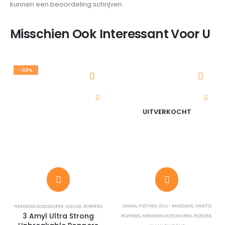
kunnen een beoordeling schrijven.
Misschien Ook Interessant Voor U
-33%
UITVERKOCHT
ANAAL
,
FISTING
,
GLIJ- MASSAGE
,
GRATIS
NERGENS GOEDKOPER
,
NIEUW
,
POPPERS
3 Amyl Ultra Strong
POPPERS
,
NERGENS GOEDKOPER
,
POEDER
,