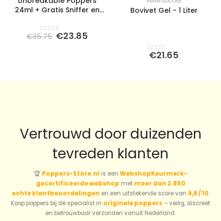
Unbreakable Poppers
XMAN SILICONE
24ml + Gratis Sniffer en
Bovivet Gel - 1 Liter
Cockringset
Oorspronkelijke
Huidige
€
23.85
€
35.75
0
out of 5
prijs
prijs
was:
is:
€
21.65
0
out of 5
€35.75.
€23.85.
Vertrouwd door duizenden
tevreden klanten
🏆
Poppers-Store.nl
is een
WebshopKeurmerk-
gecertificeerde webshop
met
meer dan 2.850
echte klantbeoordelingen
en een uitstekende score van
9,8 / 10
.
Koop poppers bij dé specialist in
originele poppers
– veilig, discreet
en betrouwbaar verzonden vanuit Nederland.