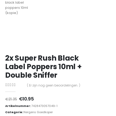
2x Super Rush Black
Label Poppers 10ml +
Double Sniffer
( Er zijn nog geen beoordelingen. )
0
out of 5
Oorspronkelijke
Huidige
€
10.95
€
21.35
prijs
prijs
Artikelnummer:
7428473057049-1
was:
is:
€21.35.
€10.95.
Categorie:
Nergens Goedkoper