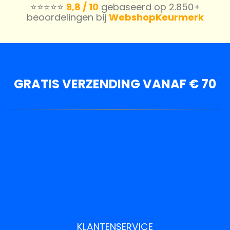
⭐️⭐️⭐️⭐️⭐️
9,8 / 10
gebaseerd op 2.850+
beoordelingen bij
WebshopKeurmerk
GRATIS VERZENDING VANAF € 70
KLANTENSERVICE