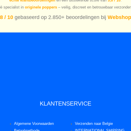
echte klantbeoordelingen
en een uitstekende score van
9,8 / 10
.
é specialist in
originele poppers
– veilig, discreet en betrouwbaar verzonde
8 / 10
gebaseerd op 2.850+ beoordelingen bij
Webshop
KLANTENSERVICE
Algemene Voorwaarden
Verzenden naar Belgie
Betaalmethode
INTERNATIONAL SHIPPING