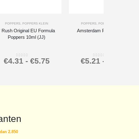
+
-
+
POPPERS
,
POPPERS KLEIN
POPPERS
,
POPPERS GROOT
* Rush Original EU Formula
Amsterdam Poppers 24ml
Poppers 10ml (JJ)
€
4.31
-
€
5.75
€
5.21
-
€
6.95
0
out of 5
0
out of 5
anten
dan 2.850