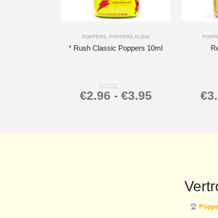
-
+
-
+
POPPERS
,
POPPERS KLEIN
POPP
* Rush Classic Poppers 10ml
R
€
2.96
-
€
3.95
€
3
0
out of 5
Vert
🏆
Popper