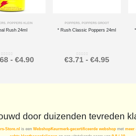
-
+
-
ERS
,
POPPERS KLEIN
POPPERS
,
POPPERS GROOT
eal Rush 24ml
* Rush Classic Poppers 24ml
.68
-
€
4.90
€
3.71
-
€
4.95
0
out of 5
0
out of 5
rouwd door duizenden tevreden kl
s-Store.nl
is een
WebshopKeurmerk-gecertificeerde webshop
met
meer 