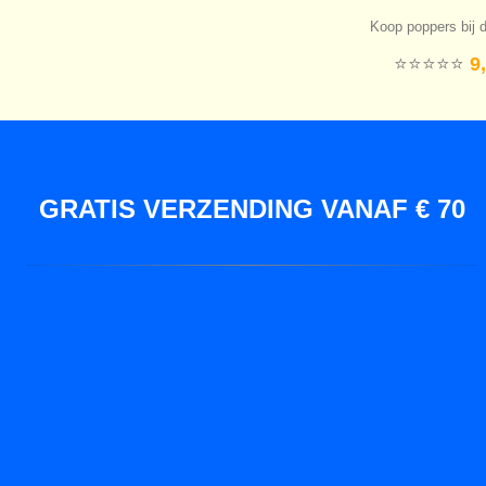
Koop poppers bij d
⭐️⭐️⭐️⭐️⭐️
9,
GRATIS VERZENDING VANAF € 70