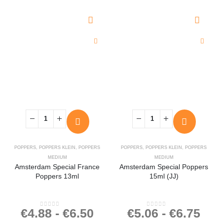
POPPERS
,
POPPERS KLEIN
,
POPPERS
POPPERS
,
POPPERS KLEIN
,
POPPERS
MEDIUM
MEDIUM
Amsterdam Special France
Amsterdam Special Poppers
Poppers 13ml
15ml (JJ)
€
4.88
-
€
6.50
€
5.06
-
€
6.75
0
out of 5
0
out of 5