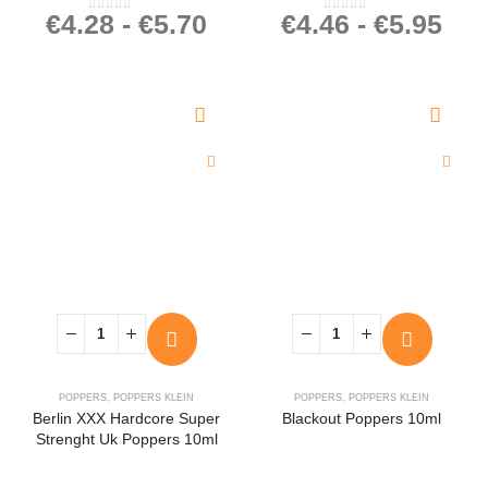
€
4.28
-
€
5.70
€
4.46
-
€
5.95
0
out of 5
0
out of 5
POPPERS
,
POPPERS KLEIN
POPPERS
,
POPPERS KLEIN
Berlin XXX Hardcore Super
Blackout Poppers 10ml
Strenght Uk Poppers 10ml