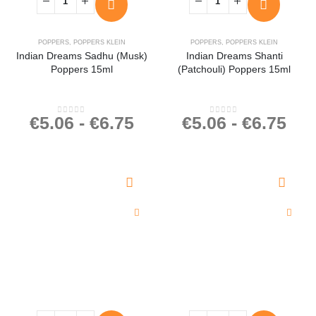
POPPERS
,
POPPERS KLEIN
POPPERS
,
POPPERS KLEIN
Indian Dreams Sadhu (Musk)
Indian Dreams Shanti
Poppers 15ml
(Patchouli) Poppers 15ml
€
5.06
-
€
6.75
€
5.06
-
€
6.75
0
out of 5
0
out of 5