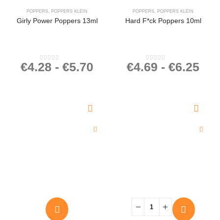
POPPERS
,
POPPERS KLEIN
POPPERS
,
POPPERS KLEIN
Girly Power Poppers 13ml
Hard F*ck Poppers 10ml
€
4.28
-
€
5.70
€
4.69
-
€
6.25
0
out of 5
0
out of 5