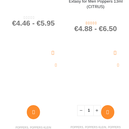
Extasy for Men Poppers 13ml
(CITRUS)
€
4.46
-
€
5.95
0
out of 5
€
4.88
-
€
6.50
4.48
out of 5
POPPERS
,
POPPERS KLEIN
,
POPPERS
POPPERS
,
POPPERS KLEIN