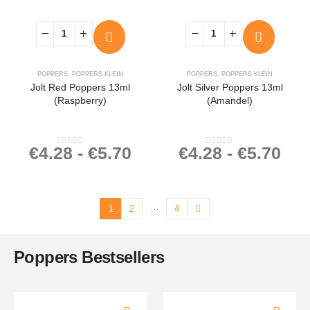
POPPERS
,
POPPERS KLEIN
POPPERS
,
POPPERS KLEIN
Jolt Red Poppers 13ml
Jolt Silver Poppers 13ml
(Raspberry)
(Amandel)
€
4.28
-
€
5.70
€
4.28
-
€
5.70
0
out of 5
0
out of 5
…
1
2
4
Poppers Bestsellers