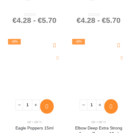
€
4.28
-
€
5.70
€
4.28
-
€
5.70
0
out of 5
0
out of 5
-43%
-43%
OP = OP !!!
OP = OP !!!
Eagle Poppers 15ml
Elbow Deep Extra Strong