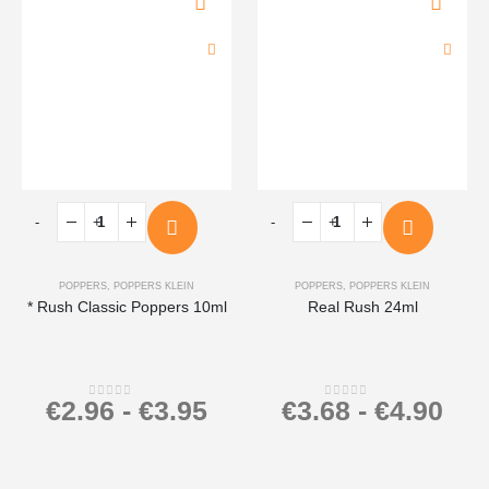
-
+
-
+
POPPERS
,
POPPERS KLEIN
POPPERS
,
POPPERS KLEIN
* Rush Classic Poppers 10ml
Real Rush 24ml
€
2.96
-
€
3.95
€
3.68
-
€
4.90
0
out of 5
0
out of 5