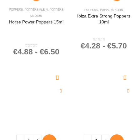
POPPERS
,
POPPERS KLEIN
,
POPPERS
POPPERS
,
POPPERS KLEIN
Ibiza Extra Strong Poppers
MEDIUM
Horse Power Poppers 15ml
10ml
€
4.28
-
€
5.70
0
out of 5
€
4.88
-
€
6.50
0
out of 5