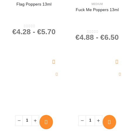
Flag Poppers 13ml
MEDIUM
Fuck Me Poppers 13ml
€
4.28
-
€
5.70
0
out of 5
€
4.88
-
€
6.50
0
out of 5