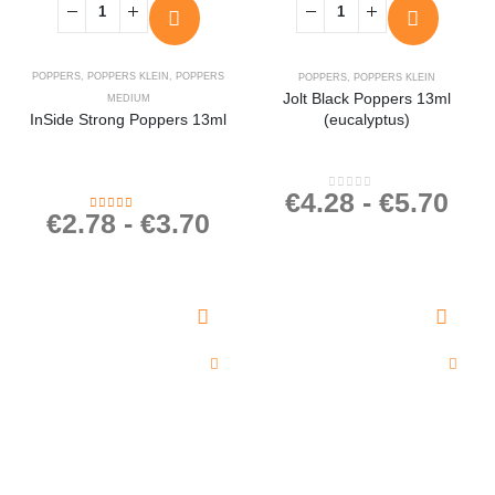
POPPERS
,
POPPERS KLEIN
,
POPPERS
POPPERS
,
POPPERS KLEIN
Jolt Black Poppers 13ml
MEDIUM
InSide Strong Poppers 13ml
(eucalyptus)
€
4.28
-
€
5.70
0
out of 5
€
2.78
-
€
3.70
4.50
out of 5