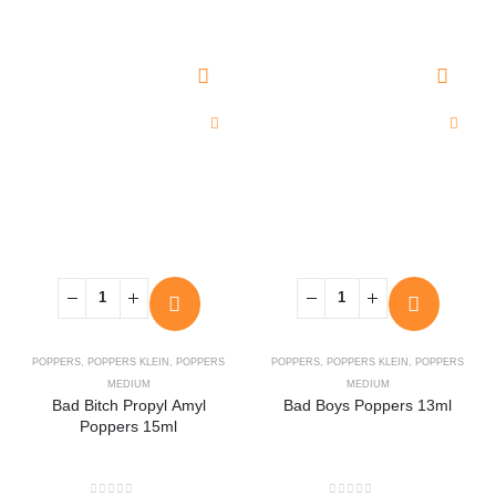
POPPERS
,
POPPERS KLEIN
,
POPPERS
POPPERS
,
POPPERS KLEIN
,
POPPERS
MEDIUM
MEDIUM
Bad Bitch Propyl Amyl
Bad Boys Poppers 13ml
Poppers 15ml