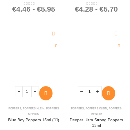
€
4.46
-
€
5.95
€
4.28
-
€
5.70
0
out of 5
0
out of 5
POPPERS
,
POPPERS KLEIN
,
POPPERS
POPPERS
,
POPPERS KLEIN
,
POPPERS
MEDIUM
MEDIUM
Blue Boy Poppers 15ml (JJ)
Deeper Ultra Strong Poppers
13ml