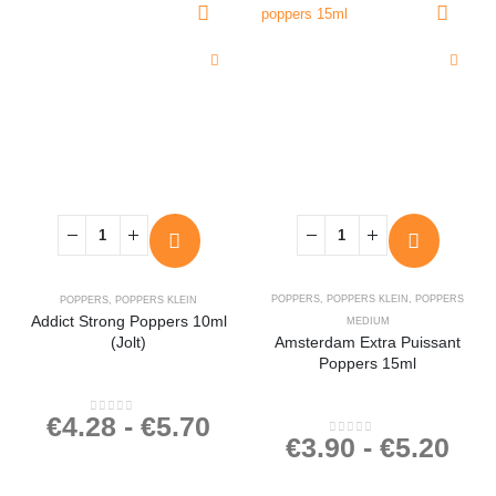
POPPERS
,
POPPERS KLEIN
,
POPPERS
POPPERS
,
POPPERS KLEIN
Addict Strong Poppers 10ml
MEDIUM
(Jolt)
Amsterdam Extra Puissant
Poppers 15ml
€
4.28
-
€
5.70
0
out of 5
€
3.90
-
€
5.20
0
out of 5