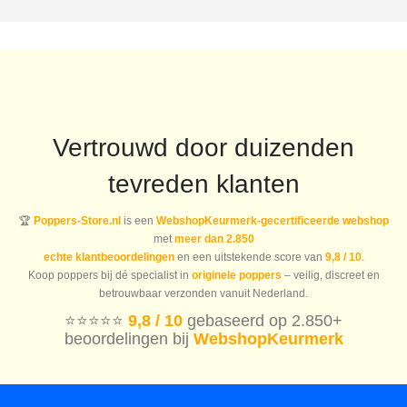
Vertrouwd door duizenden
tevreden klanten
🏆
Poppers-Store.nl
is een
WebshopKeurmerk-gecertificeerde webshop
met
meer dan 2.850
echte klantbeoordelingen
en een uitstekende score van
9,8 / 10
.
Koop poppers bij dé specialist in
originele poppers
– veilig, discreet en
betrouwbaar verzonden vanuit Nederland.
⭐️⭐️⭐️⭐️⭐️
9,8 / 10
gebaseerd op 2.850+
beoordelingen bij
WebshopKeurmerk