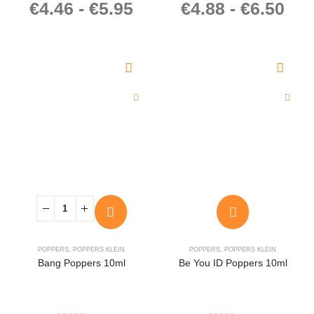
€
4.46
-
€
5.95
€
4.88
-
€
6.50
0
out of 5
0
out of 5
POPPERS
,
POPPERS KLEIN
POPPERS
,
POPPERS KLEIN
Bang Poppers 10ml
Be You ID Poppers 10ml