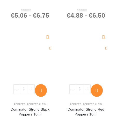
€
5.06
-
€
6.75
€
4.88
-
€
6.50
0
out of 5
0
out of 5
POPPERS
,
POPPERS KLEIN
POPPERS
,
POPPERS KLEIN
Dominator Strong Black
Dominator Strong Red
Poppers 10ml
Poppers 10ml