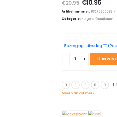
Oorspronkel
Huid
€
10.95
€
20.95
prijs
prijs
Artikelnummer:
832702000831-1
was:
is:
Categorie:
Nergens Goedkoper
€20.95.
€10.9
Bezorging : dinsdag ** (Pos
IN WIN
Meer van dit merk