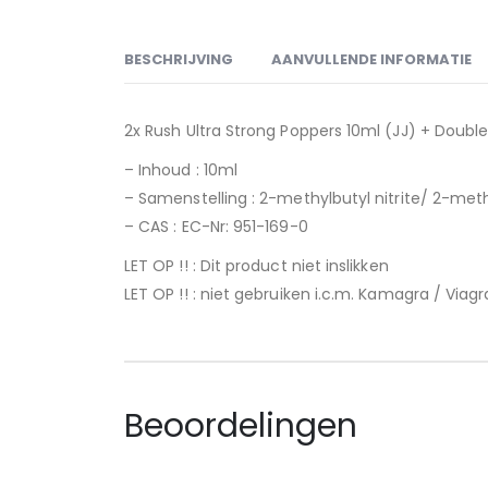
BESCHRIJVING
AANVULLENDE INFORMATIE
2x Rush Ultra Strong Poppers 10ml (JJ) + Double
– Inhoud : 10ml
– Samenstelling : 2-methylbutyl nitrite/ 2-meth
– CAS : EC-Nr: 951-169-0
LET OP !! : Dit product niet inslikken
LET OP !! : niet gebruiken i.c.m. Kamagra / Via
Beoordelingen