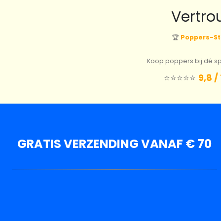
Vertro
🏆
Poppers-St
Koop poppers bij dé spe
⭐️⭐️⭐️⭐️⭐️
9,8 /
GRATIS VERZENDING VANAF € 70