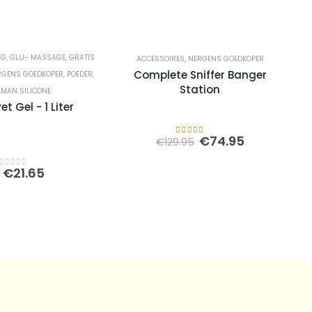
NG
,
GLIJ- MASSAGE
,
GRATIS
ACCESSOIRES
,
NERGENS GOEDKOPER
Complete Sniffer Banger
RGENS GOEDKOPER
,
POEDER
,
Station
XMAN SILICONE
et Gel - 1 Liter
Oorspronkelijke
Huidige
€
74.95
€
129.95
4.00
out of 5
prijs
prijs
was:
is:
€
21.65
€129.95.
€74.95.
0
out of 5