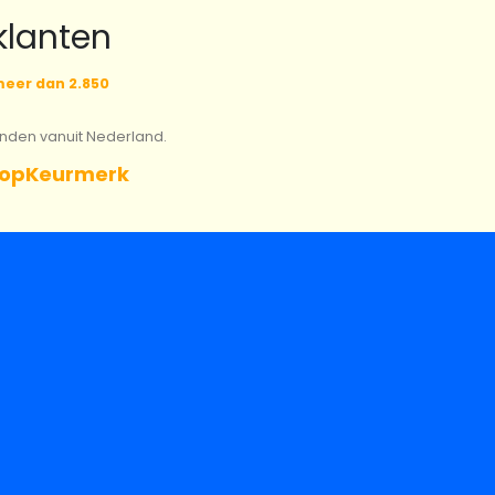
klanten
eer dan 2.850
onden vanuit Nederland.
opKeurmerk