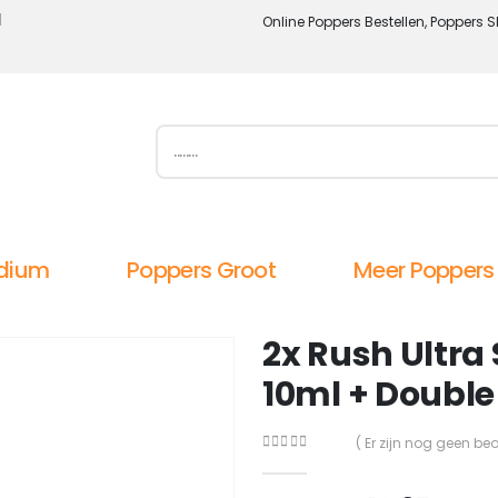
l
Online Poppers Bestellen, Poppers S
dium
Poppers Groot
Meer Poppers
2x Rush Ultra
10ml + Double 
( Er zijn nog geen be
0
out of 5