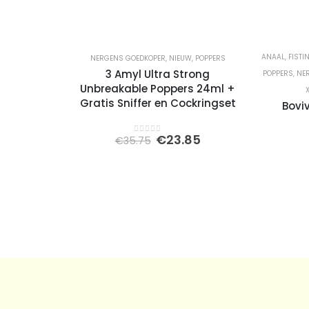
ANAAL
,
FISTI
NERGENS GOEDKOPER
,
NIEUW
,
POPPERS
3 Amyl Ultra Strong
POPPERS
,
NE
Unbreakable Poppers 24ml +
Gratis Sniffer en Cockringset
Boviv
Oorspronkelijke
Huidige
€
23.85
€
35.75
0
out of 5
prijs
prijs
was:
is:
€35.75.
€23.85.