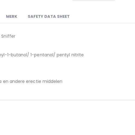
MERK
SAFETY DATA SHEET
 Sniffer
yl-1-butanol/ 1-pentanol/ pentyl nitrite
gra en andere erectie middelen