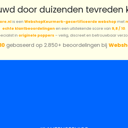
uwd door duizenden tevreden 
ore.nl
is een
WebshopKeurmerk-gecertificeerde webshop
met
m
echte klantbeoordelingen
en een uitstekende score van
9,8 / 10
.
cialist in
originele poppers
– veilig, discreet en betrouwbaar verz
 10
gebaseerd op 2.850+ beoordelingen bij
Websh