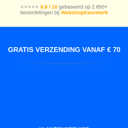
⭐️⭐️⭐️⭐️⭐️
9,8 / 10
gebaseerd op 2.850+
beoordelingen bij
WebshopKeurmerk
GRATIS VERZENDING VANAF € 70