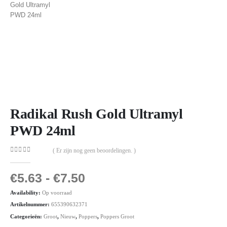
Radikal Rush Gold Ultramyl
PWD 24ml
( Er zijn nog geen beoordelingen. )
0
out of 5
€
5.63
-
€
7.50
Availability:
Op voorraad
Artikelnummer:
655390632371
Categorieën:
Groot
,
Nieuw
,
Poppers
,
Poppers Groot