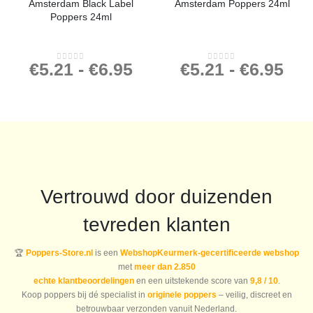
Amsterdam Black Label
Amsterdam Poppers 24ml
Poppers 24ml
€
5.21
-
€
6.95
€
5.21
-
€
6.95
0
out of 5
0
out of 5
Vertrouwd door duizenden
tevreden klanten
🏆
Poppers-Store.nl
is een
WebshopKeurmerk-gecertificeerde webshop
met
meer dan 2.850
echte klantbeoordelingen
en een uitstekende score van
9,8 / 10
.
Koop poppers bij dé specialist in
originele poppers
– veilig, discreet en
betrouwbaar verzonden vanuit Nederland.