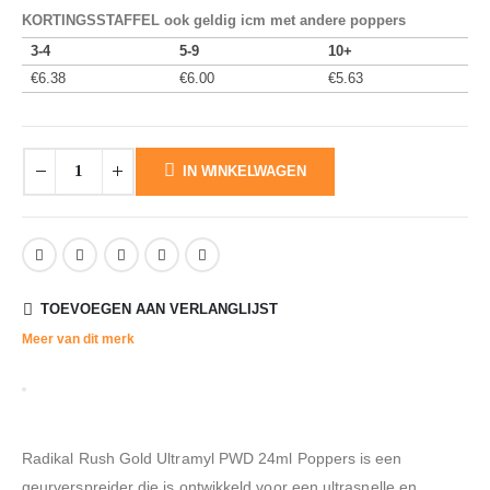
KORTINGSSTAFFEL ook geldig icm met andere poppers
3-4
5-9
10+
€
6.38
€
6.00
€
5.63
IN WINKELWAGEN
TOEVOEGEN AAN VERLANGLIJST
Meer van dit merk
Radikal Rush Gold Ultramyl PWD 24ml Poppers is een
geurverspreider die is ontwikkeld voor een ultrasnelle en