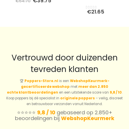
Oorspronkelijke
Huidige
€
39.75
€
64.70
0
out of 5
prijs
prijs
was:
is:
€
21.65
0
out of 5
€64.70.
€39.75.
Vertrouwd door duizenden
tevreden klanten
🏆
Poppers-Store.nl
is een
WebshopKeurmerk-
gecertificeerde webshop
met
meer dan 2.850
echte klantbeoordelingen
en een uitstekende score van
9,8 / 10
.
Koop poppers bij dé specialist in
originele poppers
– veilig, discreet
en betrouwbaar verzonden vanuit Nederland.
⭐️⭐️⭐️⭐️⭐️
9,8 / 10
gebaseerd op 2.850+
beoordelingen bij
WebshopKeurmerk