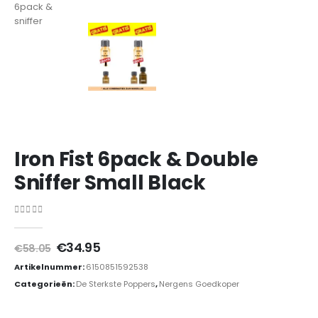
Iron Fist 6pack & Double
Sniffer Small Black
0
out of 5
Oorspronkelijke
Huidige
€
34.95
€
58.05
prijs
prijs
Artikelnummer:
6150851592538
was:
is:
€58.05.
€34.95.
Categorieën:
De Sterkste Poppers
,
Nergens Goedkoper