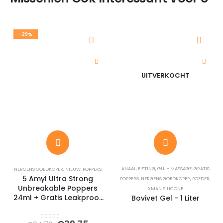
-39%
UITVERKOCHT
ANAAL
,
FISTING
,
GLIJ- MASSAGE
,
GRATIS
NERGENS GOEDKOPER
,
NIEUW
,
POPPERS
5 Amyl Ultra Strong
POPPERS
,
NERGENS GOEDKOPER
,
POEDER
,
Unbreakable Poppers
XMAN SILICONE
24ml + Gratis Leakproof
Bovivet Gel - 1 Liter
Sniffer