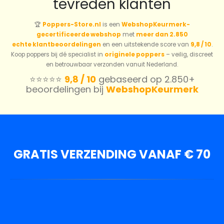
tevreden klanten
🏆
Poppers-Store.nl
is een
WebshopKeurmerk-
gecertificeerde webshop
met
meer dan 2.850
echte klantbeoordelingen
en een uitstekende score van
9,8 / 10
.
Koop poppers bij dé specialist in
originele poppers
– veilig, discreet
en betrouwbaar verzonden vanuit Nederland.
⭐️⭐️⭐️⭐️⭐️
9,8 / 10
gebaseerd op 2.850+
beoordelingen bij
WebshopKeurmerk
GRATIS VERZENDING VANAF € 70