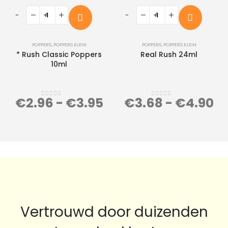
-
+
-
+
POPPERS
,
POPPERS KLEIN
POPPERS
,
POPPERS KLEIN
* Rush Classic Poppers
Real Rush 24ml
10ml
€
2.96
-
€
3.95
€
3.68
-
€
4.90
0
out of 5
0
out of 5
Vertrouwd door duizenden