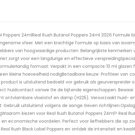
ol Poppers 24mlReal Rush Butanol Poppers 24ml 2026 Formule b
ngename sfeer. Met een krachtige formule op basis van isoamyl 
iefhebbers van hoogwaardige producten. Belangrijkste kenmerken
triet zorgt voor een langdurige en effectieve verspreidingSpec
e formuleHandig formaat: Verpakt in een compacte 10 ml glazen
s een kleine hoeveelheid nodigBetaalbare keuze: Profiteer van con
 product is uitsluitend bedoeld vor gebruik als geurverspreider of
irect huidcontact vanwe Ge de bijtende eigenschappen. Bewaar h
t ontvlambare vloeistof en damp (H225). Veroorzaakt huid- en oo
 Gebruik uitsluitend volgens de aange Geven richtlijnen.Opslag
Waarom kiezen voor Real Rush Butanol Poppers 24ml? Real Rus
 en economische voordelen. Perfect voor liefhebbers die op z
Real Rush Black Label Poppers en ontdek de intensiteit en kwalit