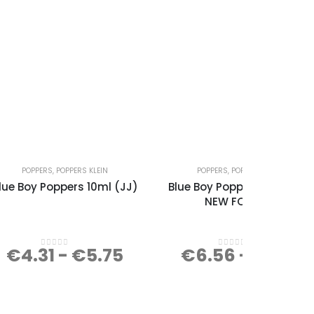
POPPERS
,
POPPERS KLEIN
POPPERS
,
POPPERS GROOT
lue Boy Poppers 10ml (JJ)
Blue Boy Poppers 30ml (JJ
NEW FORMULA
€
4.31
-
€
5.75
€
6.56
-
€
8.75
0
out of 5
0
out of 5