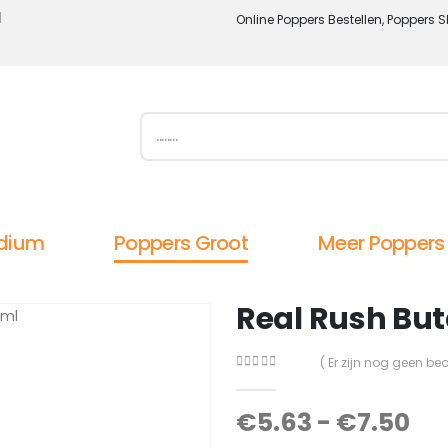
l
Online Poppers Bestellen, Poppers S
dium
Poppers Groot
Meer Poppers
Real Rush Bu
( Er zijn nog geen be
0
out of 5
€
5.63
-
€
7.50