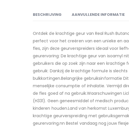
BESCHRIJVING
AANVULLENDE INFORMATIE
Ontdek de krachtige geur van Real Rush Butan
perfect voor het creëren van een unieke en aa
fles, zijn deze geurverspreiders ideaal voor l
geurervaring: De krachtige geur van isoamyl ni
gebruikers die op zoek zijn naar een krachtig
gebruik: Dankzij de krachtige formule is slecht
bulkkortingen.Belangrijke gebruiksinformatie Dit
menselijke consumptie of inhalatie. Vermijd d
de fles goed af na gebruik.Waarschuwingen Lich
(H331). Geen geneesmiddel of medisch product.
kinderen houden.Land van herkomst Luxemburg
krachtige geurverspreiding met gebruiksgemak
geurervaring.nn Bestel vandaag nog jouw flesje 