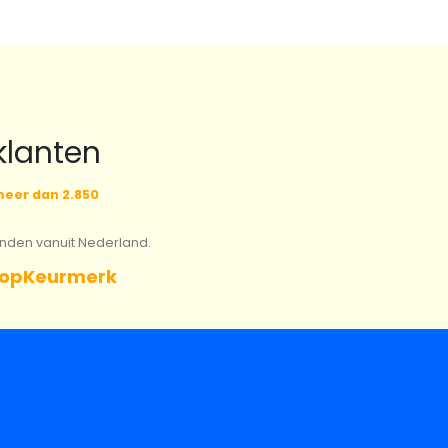
klanten
eer dan 2.850
onden vanuit Nederland.
opKeurmerk