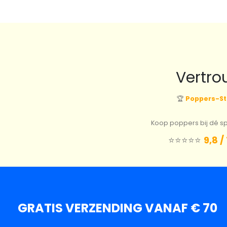
Vertro
🏆
Poppers-St
Koop poppers bij dé spe
⭐️⭐️⭐️⭐️⭐️
9,8 /
GRATIS VERZENDING VANAF € 70