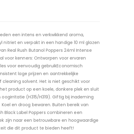
ieden een intens en verkwikkend aroma,
nitriet en verpakt in een handige 10 ml glazen
 van Real Rush Butanol Poppers 24ml Intense
iaal voor kenners: Ontworpen voor ervaren
 fles voor eenvoudig gebruikEconomisch
sistent lage prijzen en aantrekkelijke
 cleaning solvent. Het is niet geschikt voor
et product op een koele, donkere plek en sluit
girritatie (H315/H319). Giftig bij inademing
 Koel en droog bewaren. Buiten bereik van
h Black Label Poppers combineren een
oek zijn naar een betrouwbare en hoogwaardige
eit die dit product te bieden heeft!