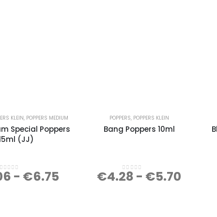
ERS KLEIN
,
POPPERS MEDIUM
POPPERS
,
POPPERS KLEIN
m Special Poppers
Bang Poppers 10ml
B
15ml (JJ)
06
-
€
6.75
€
4.28
-
€
5.70
0
out of 5
0
out of 5