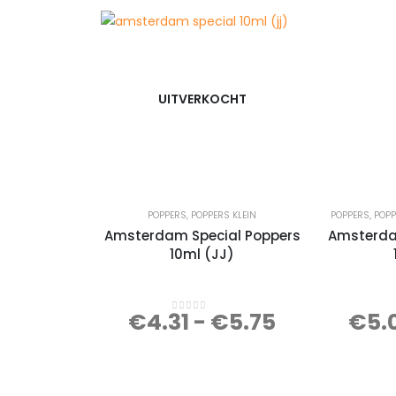
UITVERKOCHT
POPPERS
,
POPPERS KLEIN
POPPERS
,
POPP
Amsterdam Special Poppers
Amsterda
10ml (JJ)
€
4.31
-
€
5.75
€
5.
0
out of 5