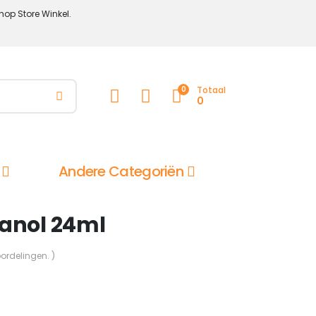
hop Store Winkel.
0
Totaal
0
Andere Categoriën
tanol 24ml
oordelingen. )