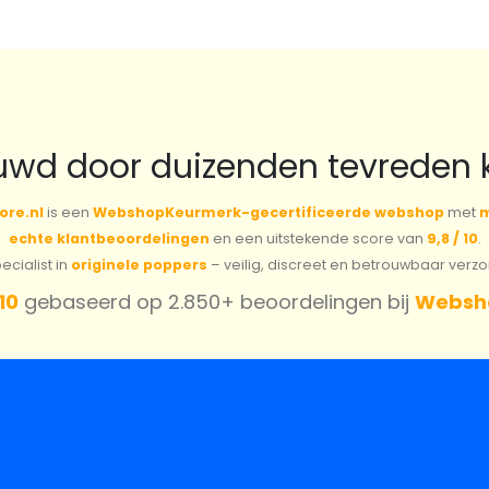
uwd door duizenden tevreden 
ore.nl
is een
WebshopKeurmerk-gecertificeerde webshop
met
m
echte klantbeoordelingen
en een uitstekende score van
9,8 / 10
.
cialist in
originele poppers
– veilig, discreet en betrouwbaar verz
 10
gebaseerd op 2.850+ beoordelingen bij
Websh