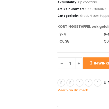
Availability:
Op voorraad
Artikelnummer:
6156026168126
Categorieën:
Groot
,
Nieuw
,
Poppe
KORTINGSSTAFFEL ook geldi
3-4
5-
€
6.38
€
6
IN WIN
Meer van dit merk