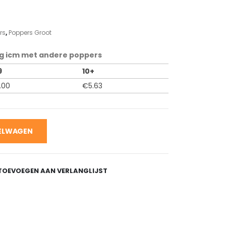
rs
,
Poppers Groot
g icm met andere poppers
9
10+
.00
€
5.63
KELWAGEN
TOEVOEGEN AAN VERLANGLIJST