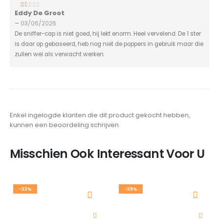
Eddy De Groot
1
van 5
–
03/06/2026
De sniffer-cap is niet goed, hij lekt enorm. Heel vervelend. De 1 ster
is daar op gebaseerd, heb nog niet de poppers in gebruik maar die
zullen wel als verwacht werken.
Enkel ingelogde klanten die dit product gekocht hebben,
kunnen een beoordeling schrijven.
Misschien Ook Interessant Voor U
-33%
-39%