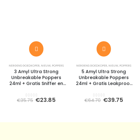
NERGENS GOEDKOPER
,
NIEUW
,
POPPERS
NERGENS GOEDKOPER
,
NIEUW
,
POPPERS
3 Amyl Ultra Strong
5 Amyl Ultra Strong
Unbreakable Poppers
Unbreakable Poppers
24ml + Gratis Sniffer en
24ml + Gratis Leakproof
Cockringset
Sniffer
Oorspronkelijke
Huidige
Oorspronkeli
Huidi
€
23.85
€
39.75
€
35.75
€
64.70
0
out of 5
0
out of 5
prijs
prijs
prijs
prijs
was:
is:
was:
is:
€35.75.
€23.85.
€64.70.
€39.7