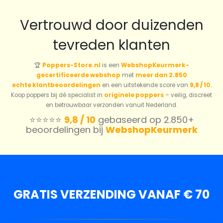
Vertrouwd door duizenden
tevreden klanten
🏆
Poppers-Store.nl
is een
WebshopKeurmerk-
gecertificeerde webshop
met
meer dan 2.850
echte klantbeoordelingen
en een uitstekende score van
9,8 / 10
.
Koop poppers bij dé specialist in
originele poppers
– veilig, discreet
en betrouwbaar verzonden vanuit Nederland.
⭐️⭐️⭐️⭐️⭐️
9,8 / 10
gebaseerd op 2.850+
beoordelingen bij
WebshopKeurmerk
GRATIS VERZENDING VANAF € 70