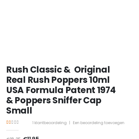
Rush Classic & Original
Real Rush Poppers 10ml
USA Formula Patent 1974
& Poppers Sniffer Cap
Small
1
klantbeoordeling
|
Een beoordeling toevoegen
1.00
out of 5
Oorspronkelijke
Huidige
€
11.95