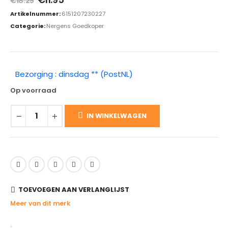
€
18.25
prijs
prijs
Artikelnummer:
6151207230227
was:
is:
€18.25.
€11.95.
Categorie:
Nergens Goedkoper
Bezorging : dinsdag ** (PostNL)
Op voorraad
IN WINKELWAGEN
TOEVOEGEN AAN VERLANGLIJST
Meer van dit merk