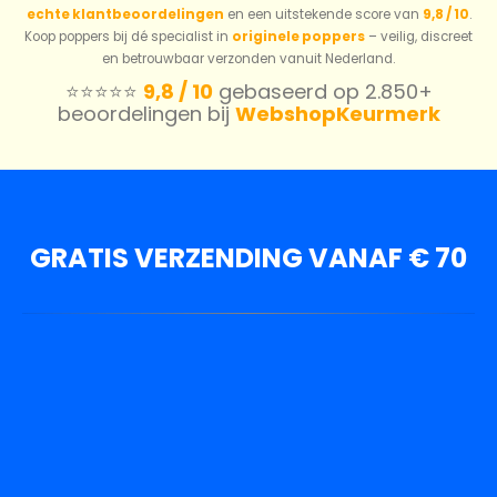
echte klantbeoordelingen
en een uitstekende score van
9,8 / 10
.
Koop poppers bij dé specialist in
originele poppers
– veilig, discreet
en betrouwbaar verzonden vanuit Nederland.
⭐️⭐️⭐️⭐️⭐️
9,8 / 10
gebaseerd op 2.850+
beoordelingen bij
WebshopKeurmerk
GRATIS VERZENDING VANAF € 70