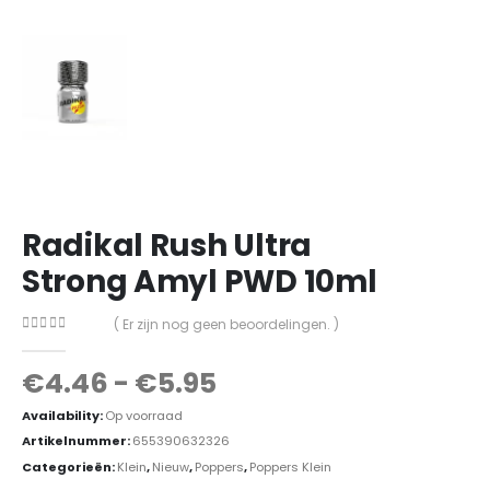
Radikal Rush Ultra
Strong Amyl PWD 10ml
( Er zijn nog geen beoordelingen. )
0
out of 5
€
4.46
-
€
5.95
Availability:
Op voorraad
Artikelnummer:
655390632326
Categorieën:
Klein
,
Nieuw
,
Poppers
,
Poppers Klein