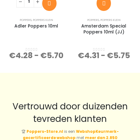
POPPERS
,
POPPERS KLEIN
POPPERS
,
POPPERS KLEIN
Adler Poppers 10ml
Amsterdam Special
Poppers 10ml (JJ)
€
4.28
-
€
5.70
€
4.31
-
€
5.75
0
out of 5
0
out of 5
Vertrouwd door duizenden
tevreden klanten
🏆
Poppers-Store.nl
is een
WebshopKeurmerk-
gecertificeerde webshop
met
meer dan 2.850