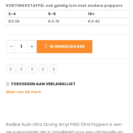
KORTINGSSTAFFEL ook geldig icm met andere poppers
3-4
5-9
10+
€
5.06
€
4.76
€
4.46
IN WINKELWAGEN
TOEVOEGEN AAN VERLANGLIJST
Meer van dit merk
Radikal Rush Ultra Strong Amyl PWD 10ml Poppers is een
geurverspreider die is ontwikkeld voor een ultrasnelle en