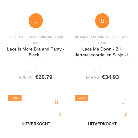
BH SHORT / STRING
,
LINGERIE
,
VOOR
BH SHORT / STRING
,
LINGERIE
,
VOOR
HAAR
HAAR
Lace Is More Bra and Panty -
Lace Me Down - BH,
Black L
Jarretellegordel en Slipje - L
Oorspronkelijke
Huidige
Oorspronkeli
Huidig
€
20.79
€
34.93
€
29.70
€
49.90
0
out of 5
0
out of 5
prijs
prijs
prijs
prijs
was:
is:
was:
is:
€29.70.
€20.79.
€49.90.
€34.93.
-30%
-30%
UITVERKOCHT
UITVERKOCHT