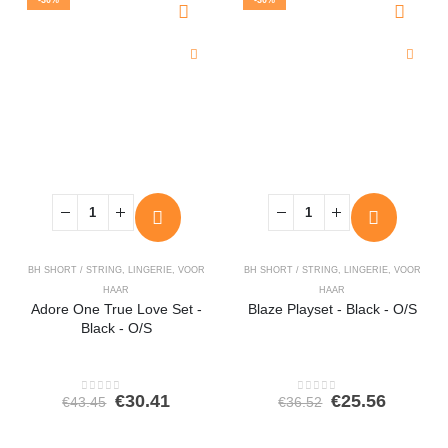
BH SHORT / STRING
,
LINGERIE
,
VOOR
BH SHORT / STRING
,
LINGERIE
,
VOOR
HAAR
HAAR
Adore One True Love Set -
Blaze Playset - Black - O/S
Black - O/S
Oorspronkelijke
Huidige
Oorspronkeli
Huidig
€
30.41
€
25.56
€
43.45
€
36.52
0
out of 5
0
out of 5
prijs
prijs
prijs
prijs
was:
is:
was:
is: