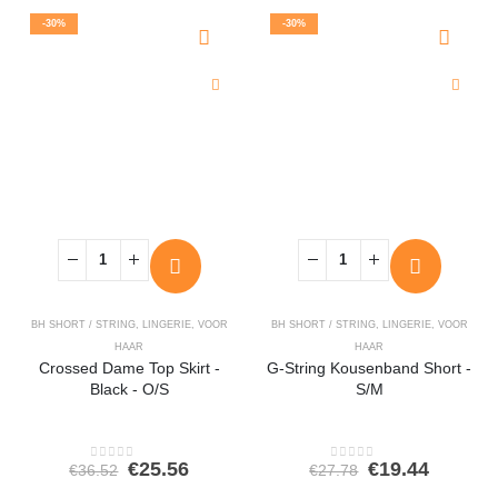
€43.45.
€30.41.
€36.52.
€25.56.
-30%
-30%
BH SHORT / STRING
,
LINGERIE
,
VOOR
BH SHORT / STRING
,
LINGERIE
,
VOOR
HAAR
HAAR
Crossed Dame Top Skirt -
G-String Kousenband Short -
Black - O/S
S/M
Oorspronkelijke
Huidige
Oorspronkeli
Huidig
€
25.56
€
19.44
€
36.52
€
27.78
0
out of 5
0
out of 5
prijs
prijs
prijs
prijs