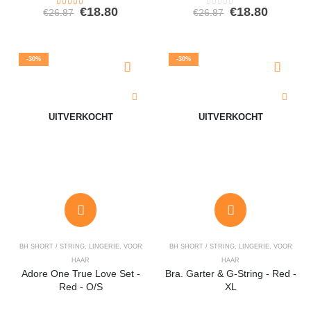
Oorspronkelijke
Huidige
Oorspronkeli
Huidig
€
18.80
€
18.80
€
26.87
€
26.87
4.00
out of 5
0
out of 5
prijs
prijs
prijs
prijs
was:
is:
was:
is:
€26.87.
€18.80.
€26.87.
€18.80.
-30%
-30%
UITVERKOCHT
UITVERKOCHT
BH SHORT / STRING
,
LINGERIE
,
VOOR
BH SHORT / STRING
,
LINGERIE
,
VOOR
HAAR
HAAR
Adore One True Love Set -
Bra. Garter & G-String - Red -
Red - O/S
XL