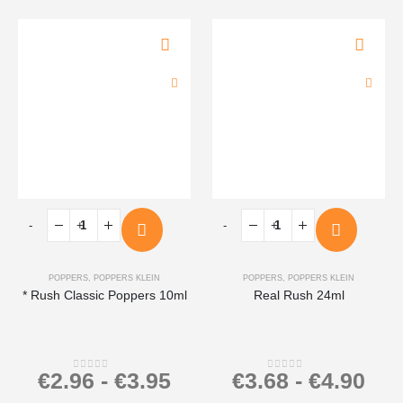
-
+
-
+
POPPERS
,
POPPERS KLEIN
POPPERS
,
POPPERS KLEIN
* Rush Classic Poppers 10ml
Real Rush 24ml
€
2.96
-
€
3.95
€
3.68
-
€
4.90
0
out of 5
0
out of 5