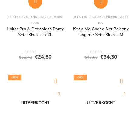
BH SHORT / STRING
,
LINGERIE
,
VOOR
BH SHORT / STRING
,
LINGERIE
,
VOOR
HAAR
HAAR
Halter Bra & Crotchless Panty
Keep Me Caged Net Balcony
Set - Black - L/ XL
Lingerie Set - Black - M
Oorspronkelijke
Huidige
Oorspronkeli
Huidig
€
24.80
€
34.30
€
35.43
€
49.00
0
out of 5
0
out of 5
prijs
prijs
prijs
prijs
was:
is:
was:
is:
€35.43.
€24.80.
€49.00.
€34.30.
-30%
-30%
UITVERKOCHT
UITVERKOCHT