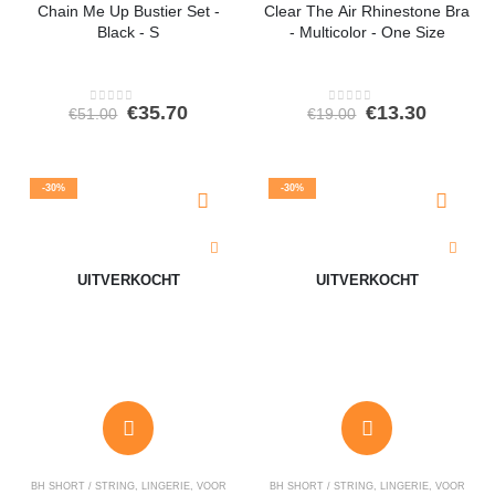
Chain Me Up Bustier Set -
Clear The Air Rhinestone Bra
Black - S
- Multicolor - One Size
Oorspronkelijke
Huidige
Oorspronkeli
Huidig
€
35.70
€
13.30
€
51.00
€
19.00
0
out of 5
0
out of 5
prijs
prijs
prijs
prijs
was:
is:
was:
is:
€51.00.
€35.70.
€19.00.
€13.30.
-30%
-30%
UITVERKOCHT
UITVERKOCHT
BH SHORT / STRING
,
LINGERIE
,
VOOR
BH SHORT / STRING
,
LINGERIE
,
VOOR