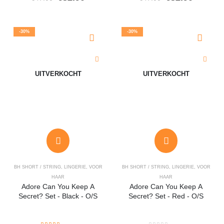
prijs
prijs
prijs
prijs
was:
is:
was:
is:
€47.00.
€32.90.
€47.00.
€32.90.
-30%
-30%
UITVERKOCHT
UITVERKOCHT
BH SHORT / STRING
,
LINGERIE
,
VOOR
BH SHORT / STRING
,
LINGERIE
,
VOOR
HAAR
HAAR
Adore Can You Keep A
Adore Can You Keep A
Secret? Set - Black - O/S
Secret? Set - Red - O/S