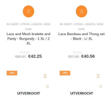
BH SHORT / STRING
,
LINGERIE
,
VOOR
BH SHORT / STRING
,
LINGERIE
,
VOOR
HAAR
HAAR
Lace and Mesh bralette and
Lace Bandeau and Thong set
Panty - Burgundy - 1 XL / 2
- Black - L/ XL
XL
Oorspronkelijke
Huidige
Oorspronkeli
Huidig
€
42.25
€
40.56
€
60.37
€
57.95
0
out of 5
0
out of 5
prijs
prijs
prijs
prijs
was:
is:
was:
is:
€60.37.
€42.25.
€57.95.
€40.56.
-30%
-30%
UITVERKOCHT
UITVERKOCHT