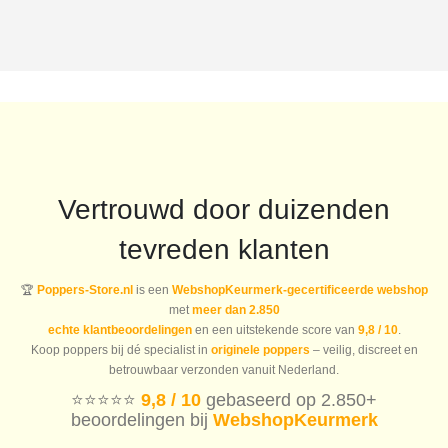
Vertrouwd door duizenden
tevreden klanten
🏆
Poppers-Store.nl
is een
WebshopKeurmerk-gecertificeerde webshop
met
meer dan 2.850
echte klantbeoordelingen
en een uitstekende score van
9,8 / 10
.
Koop poppers bij dé specialist in
originele poppers
– veilig, discreet en
betrouwbaar verzonden vanuit Nederland.
⭐️⭐️⭐️⭐️⭐️
9,8 / 10
gebaseerd op 2.850+
beoordelingen bij
WebshopKeurmerk