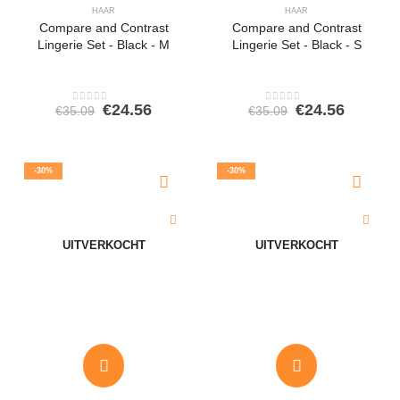
HAAR
HAAR
Compare and Contrast
Compare and Contrast
Lingerie Set - Black - M
Lingerie Set - Black - S
Oorspronkelijke
Huidige
Oorspronkeli
Huidig
€
24.56
€
24.56
€
35.09
€
35.09
0
out of 5
0
out of 5
prijs
prijs
prijs
prijs
was:
is:
was:
is:
€35.09.
€24.56.
€35.09.
€24.56.
-30%
-30%
UITVERKOCHT
UITVERKOCHT