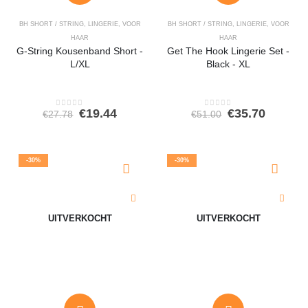
BH SHORT / STRING
,
LINGERIE
,
VOOR
BH SHORT / STRING
,
LINGERIE
,
VOOR
HAAR
HAAR
G-String Kousenband Short -
Get The Hook Lingerie Set -
L/XL
Black - XL
Oorspronkelijke
Huidige
Oorspronkeli
Huidig
€
19.44
€
35.70
€
27.78
€
51.00
0
out of 5
0
out of 5
prijs
prijs
prijs
prijs
was:
is:
was:
is:
€27.78.
€19.44.
€51.00.
€35.70.
-30%
-30%
UITVERKOCHT
UITVERKOCHT