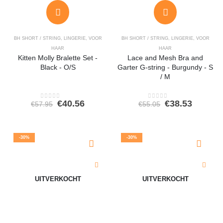
BH SHORT / STRING
,
LINGERIE
,
VOOR
BH SHORT / STRING
,
LINGERIE
,
VOOR
HAAR
HAAR
Kitten Molly Bralette Set -
Lace and Mesh Bra and
Black - O/S
Garter G-string - Burgundy - S
/ M
Oorspronkelijke
Huidige
Oorspronkeli
Huidig
€
40.56
€
38.53
€
57.95
€
55.05
0
out of 5
0
out of 5
prijs
prijs
prijs
prijs
was:
is:
was:
is:
€57.95.
€40.56.
€55.05.
€38.53.
-30%
-30%
UITVERKOCHT
UITVERKOCHT