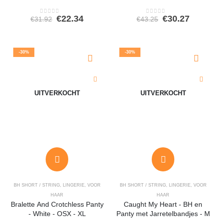
Oorspronkelijke
Huidige
Oorspronkeli
Huidig
€
22.34
€
30.27
€
31.92
€
43.25
0
out of 5
0
out of 5
prijs
prijs
prijs
prijs
was:
is:
was:
is:
€31.92.
€22.34.
€43.25.
€30.27.
-30%
-30%
UITVERKOCHT
UITVERKOCHT
BH SHORT / STRING
,
LINGERIE
,
VOOR
BH SHORT / STRING
,
LINGERIE
,
VOOR
HAAR
HAAR
Bralette And Crotchless Panty
Caught My Heart - BH en
- White - OSX - XL
Panty met Jarretelbandjes - M