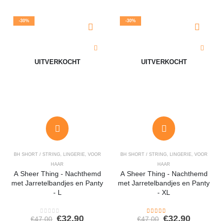
was:
is:
was:
is:
€36.52.
€25.56.
€27.78.
€19.44.
-30%
-30%
UITVERKOCHT
UITVERKOCHT
BH SHORT / STRING
,
LINGERIE
,
VOOR
BH SHORT / STRING
,
LINGERIE
,
VOOR
HAAR
HAAR
A Sheer Thing - Nachthemd
A Sheer Thing - Nachthemd
met Jarretelbandjes en Panty
met Jarretelbandjes en Panty
- L
- XL
Oorspronkelijke
Huidige
Oorspronkeli
Huidig
€
32.90
€
32.90
€
47.00
€
47.00
0
out of 5
4.00
out of 5