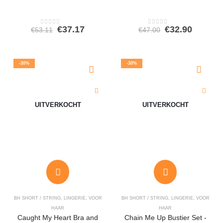
Oorspronkelijke
Huidige
Oorspronkeli
Huidig
€
37.17
€
32.90
€
53.11
€
47.00
0
out of 5
0
out of 5
prijs
prijs
prijs
prijs
was:
is:
was:
is:
€53.11.
€37.17.
€47.00.
€32.90.
-30%
-30%
UITVERKOCHT
UITVERKOCHT
BH SHORT / STRING
,
LINGERIE
,
VOOR
BH SHORT / STRING
,
LINGERIE
,
VOOR
HAAR
HAAR
Caught My Heart Bra and
Chain Me Up Bustier Set -