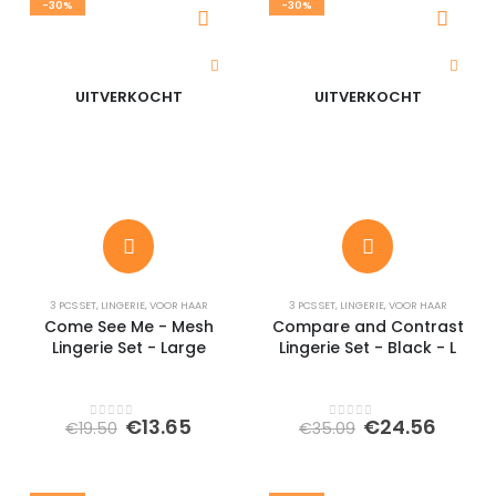
-30%
-30%
UITVERKOCHT
UITVERKOCHT
3 PCS SET
,
LINGERIE
,
VOOR HAAR
3 PCS SET
,
LINGERIE
,
VOOR HAAR
Come See Me - Mesh
Compare and Contrast
Lingerie Set - Large
Lingerie Set - Black - L
Oorspronkelijke
Huidige
Oorspronkeli
Huidi
€
13.65
€
24.56
€
19.50
€
35.09
0
out of 5
0
out of 5
prijs
prijs
prijs
prijs
was:
is:
was:
is:
€19.50.
€13.65.
€35.09.
€24.5