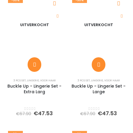
-30%
-30%
UITVERKOCHT
UITVERKOCHT
3 PCS SET
,
LINGERIE
,
VOOR HAAR
3 PCS SET
,
LINGERIE
,
VOOR HAAR
Buckle Up - Lingerie Set -
Buckle Up - Lingerie Set -
Extra Larg
Large
Oorspronkelijke
Huidige
Oorspronkeli
Huidi
€
47.53
€
47.53
€
67.90
€
67.90
0
out of 5
0
out of 5
prijs
prijs
prijs
prijs
was:
is:
was:
is:
€67.90.
€47.53.
€67.90.
€47.5