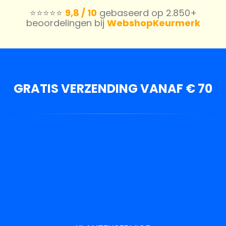
⭐️⭐️⭐️⭐️⭐️
9,8 / 10
gebaseerd op 2.850+
beoordelingen bij
WebshopKeurmerk
GRATIS VERZENDING VANAF € 70