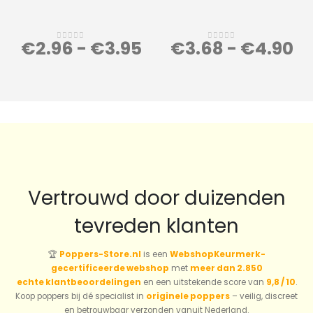
€
2.96
-
€
3.95
€
3.68
-
€
4.90
0
out of 5
0
out of 5
Vertrouwd door duizenden
tevreden klanten
🏆
Poppers-Store.nl
is een
WebshopKeurmerk-
gecertificeerde webshop
met
meer dan 2.850
echte klantbeoordelingen
en een uitstekende score van
9,8 / 10
.
Koop poppers bij dé specialist in
originele poppers
– veilig, discreet
en betrouwbaar verzonden vanuit Nederland.