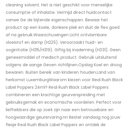
cleaning solvent. Het is niet geschikt voor menselijke
consumptie of inhalatie. Vermijd direct huidcontact
vanwe Ge de bijtende eigenschappen. Bewaar het
product op een koele, donkere plek en sluit de fles goed
af na gebruik.Waarschuwingen Licht ontvlambare
vloeistof en damp (H225). Veroorzaakt huid- en
oogirritatie (H315/H319). Giftig bij inademing (H331). Geen
geneesmiddel of medisch product. Gebruik uitsluitend
volgens de aange Geven richtlijnen.Opslag Koel en droog
bewaren. Buiten bereik van kinderen houden.Land van
herkomst LuxemburgWaarom kiezen voor Real Rush Black
Label Poppers 24ml? Real Rush Black Label Poppers
combineren een krachtige geurverspreiding met
gebruiksgemak en economische voordelen. Perfect voor
liefhebbers die op zoek zijn naar een betrouwbare en
hoogwaardige geurervaring.nn Bestel vandaag nog jouw
flesje Real Rush Black Label Poppers en ontdek de