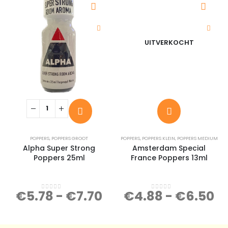
UITVERKOCHT
POPPERS
,
POPPERS GROOT
POPPERS
,
POPPERS KLEIN
,
POPPERS MEDIUM
Alpha Super Strong
Amsterdam Special
Poppers 25ml
France Poppers 13ml
€
5.78
-
€
7.70
€
4.88
-
€
6.50
0
out of 5
0
out of 5