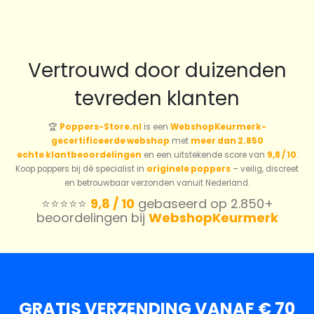
Vertrouwd door duizenden
tevreden klanten
🏆
Poppers-Store.nl
is een
WebshopKeurmerk-
gecertificeerde webshop
met
meer dan 2.850
echte klantbeoordelingen
en een uitstekende score van
9,8 / 10
.
Koop poppers bij dé specialist in
originele poppers
– veilig, discreet
en betrouwbaar verzonden vanuit Nederland.
⭐️⭐️⭐️⭐️⭐️
9,8 / 10
gebaseerd op 2.850+
beoordelingen bij
WebshopKeurmerk
GRATIS VERZENDING VANAF € 70