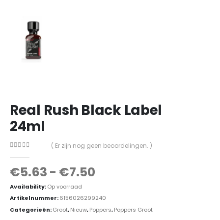
Real Rush Black Label
24ml
( Er zijn nog geen beoordelingen. )
0
out of 5
€
5.63
-
€
7.50
Availability:
Op voorraad
Artikelnummer:
6156026299240
Categorieën:
Groot
,
Nieuw
,
Poppers
,
Poppers Groot