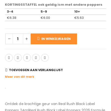
KORTINGSSTAFFEL ook geldig icm met andere poppers
3-4
5-9
10+
€
6.38
€
6.00
€
5.63
IN WINKELWAGEN
TOEVOEGEN AAN VERLANGLIJST
Meer van dit merk
Ontdek de krachtige geur van Real Rush Black Label
Poppers 24mlReal Rush Black Label Poppers 2026 Formule