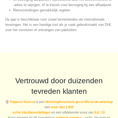
-adres te wijzigen, of te kiezen voor bezorging bij een afhaalpunt.
Retourzendingen gemakkelijk regelen.
De app is beschikbaar voor zowel binnenlandse als internationale
leveringen. Het is een handige tool als je vaak gebruikmaakt van DHL
voor het versturen of ontvangen van pakketten.
Vertrouwd door duizenden
tevreden klanten
🏆
Poppers-Store.nl
is een
WebshopKeurmerk-gecertificeerde webshop
met
meer dan 2.850
echte klantbeoordelingen
en een uitstekende score van
9,8 / 10
.
Koop poppers bij dé specialist in
originele poppers
– veilig, discreet en