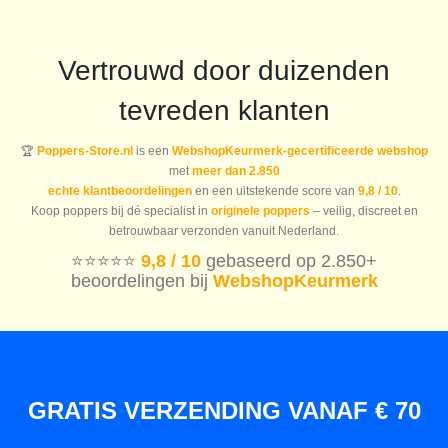
Vertrouwd door duizenden
tevreden klanten
🏆
Poppers-Store.nl
is een
WebshopKeurmerk-gecertificeerde webshop
met
meer dan 2.850
echte klantbeoordelingen
en een uitstekende score van
9,8 / 10
.
Koop poppers bij dé specialist in
originele poppers
– veilig, discreet en
betrouwbaar verzonden vanuit Nederland.
⭐️⭐️⭐️⭐️⭐️
9,8 / 10
gebaseerd op 2.850+
beoordelingen bij
WebshopKeurmerk
GRATIS VERZENDING VANAF € 70