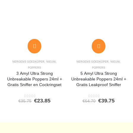
NERGENS GOEDKOPER
,
NIEUW
,
NERGENS GOEDKOPER
,
NIEUW
,
POPPERS
POPPERS
3 Amyl Ultra Strong
5 Amyl Ultra Strong
Unbreakable Poppers 24ml +
Unbreakable Poppers 24ml +
Gratis Sniffer en Cockringset
Gratis Leakproof Sniffer
Oorspronkelijke
Huidige
Oorspronkeli
Huidig
€
23.85
€
39.75
€
35.75
€
64.70
0
out of 5
0
out of 5
prijs
prijs
prijs
prijs
was:
is:
was:
is:
€35.75.
€23.85.
€64.70.
€39.75.