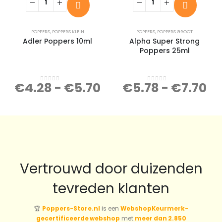
POPPERS
,
POPPERS KLEIN
POPPERS
,
POPPERS GROOT
Adler Poppers 10ml
Alpha Super Strong
Poppers 25ml
€
4.28
-
€
5.70
€
5.78
-
€
7.70
0
out of 5
0
out of 5
Vertrouwd door duizenden
tevreden klanten
🏆
Poppers-Store.nl
is een
WebshopKeurmerk-
gecertificeerde webshop
met
meer dan 2.850