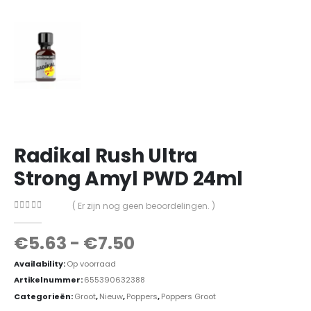
Radikal Rush Ultra
Strong Amyl PWD 24ml
( Er zijn nog geen beoordelingen. )
0
out of 5
€
5.63
-
€
7.50
Availability:
Op voorraad
Artikelnummer:
655390632388
Categorieën:
Groot
,
Nieuw
,
Poppers
,
Poppers Groot