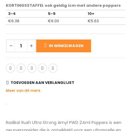
KORTINGSSTAFFEL ook geldig icm met andere poppers
3-4
5-9
10+
€
6.38
€
6.00
€
5.63
IN WINKELWAGEN
TOEVOEGEN AAN VERLANGLIJST
Meer van dit merk
Radikal Rush Ultra Strong Amyl PWD 24ml Poppers is een
geurverspreider die is ontwikkeld voor een ultrasnelle en