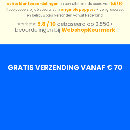
echte klantbeoordelingen
en een uitstekende score van
9,8 / 10
.
Koop poppers bij dé specialist in
originele poppers
– veilig, discreet
en betrouwbaar verzonden vanuit Nederland.
⭐️⭐️⭐️⭐️⭐️
9,8 / 10
gebaseerd op 2.850+
beoordelingen bij
WebshopKeurmerk
GRATIS VERZENDING VANAF € 70