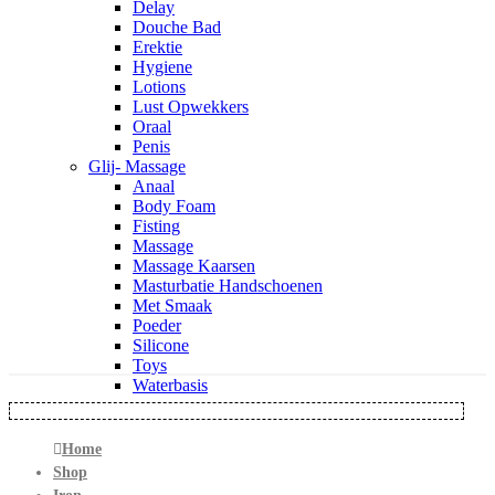
Delay
Douche Bad
Erektie
Hygiene
Lotions
Lust Opwekkers
Oraal
Penis
Glij- Massage
Anaal
Body Foam
Fisting
Massage
Massage Kaarsen
Masturbatie Handschoenen
Met Smaak
Poeder
Silicone
Toys
Waterbasis
Home
Shop