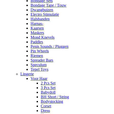
Bondage Sets
Bondage Tape / Touw
Dwangbuizen
Electro Stimulatie
Halsbanden
Harnas-
Kaarsen
Maskers
Mond Knevels
Paddles
Penis Sounds / Pluggen
Pin Wheels
Riemen
Spreader Bars
Speculum
Tepel Toys
Lingerie
Voor Haar
2 Pcs Set
3 Pcs Set
Babydoll
BH Short / String
Bodystocking
Corset
Dress