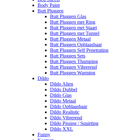
Body Paint
Butt Pluggen
Butt Pluggen Glas
Butt Pluggen met Ring
Butt Pluggen met Staart
Butt Pluggen met Tunnel
Butt Pluggen Metaal
Butt Pluggen Opblaasbaar
Butt Pluggen Self Penetrating
Butt Pluggen Sets
Butt Pluggen Thumping
Butt Pluggen Vibrerend
Butt Pluggen Warming
Dildo
Dildo Alien
Dildo Dubbel
Dildo Glas
Dildo Metaal
Dildo Opblaasbaar
Dildo Realistic
Dildo Vibrerend
Dildo Pissing / Squirting
Dildo XXL
Funny