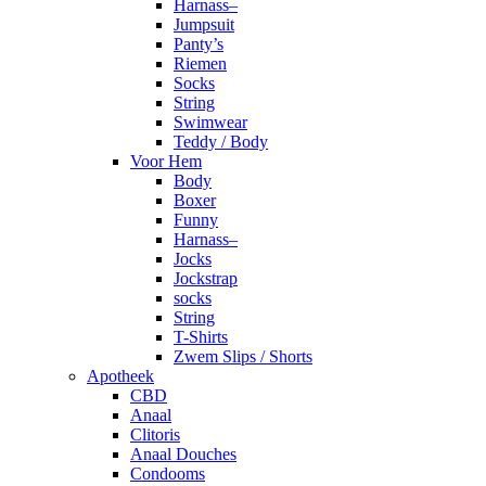
Harnass–
Jumpsuit
Panty’s
Riemen
Socks
String
Swimwear
Teddy / Body
Voor Hem
Body
Boxer
Funny
Harnass–
Jocks
Jockstrap
socks
String
T-Shirts
Zwem Slips / Shorts
Apotheek
CBD
Anaal
Clitoris
Anaal Douches
Condooms