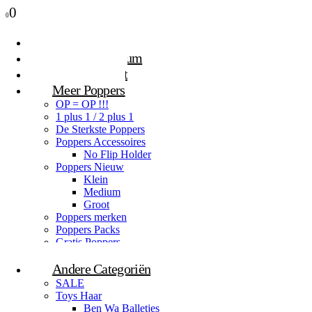
0
0
Poppers Klein
Poppers Medium
Poppers Groot
Meer Poppers
OP = OP !!!
1 plus 1 / 2 plus 1
De Sterkste Poppers
Poppers Accessoires
No Flip Holder
Poppers Nieuw
Klein
Medium
Groot
Poppers merken
Poppers Packs
Gratis Poppers
Gratis geschenken
Andere Categoriën
SALE
Toys Haar
Ben Wa Balletjes