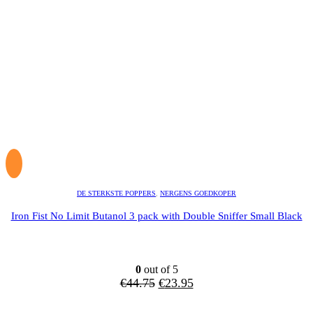
DE STERKSTE POPPERS
,
NERGENS GOEDKOPER
Iron Fist No Limit Butanol 3 pack with Double Sniffer Small Black
0
out of 5
Oorspronkelijke
Huidige
€
44.75
€
23.95
prijs
prijs
was:
is: