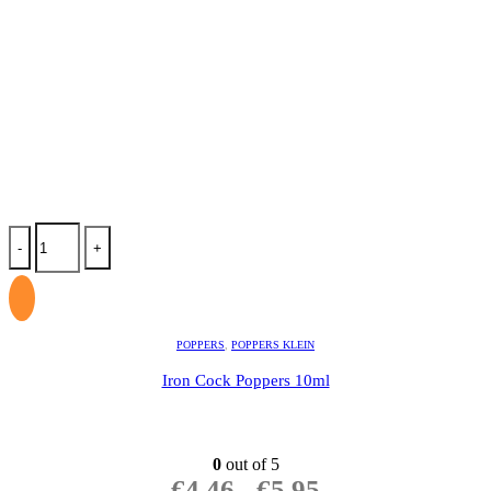
-
+
POPPERS
,
POPPERS KLEIN
Iron Cock Poppers 10ml
0
out of 5
€
4.46
-
€
5.95