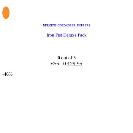
NERGENS GOEDKOPER
,
POPPERS
Iron Fist Deluxe Pack
0
out of 5
Oorspronkelijke
Huidige
€
56.10
€
29.95
prijs
prijs
-46%
was:
is:
€56.10.
€29.95.