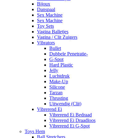
Bijoux
Danspaal
Sex Machine
Sex Machine
Toy Sets
Vagina Balletjes
Vagina / Clit Zuigers
Vibrators
Bullet
Dubbele Penetratie-
G-Spot
Hard Plastic
Jelly
Luchtdruk
Make-Up
Silicone
Tarzan
Thrusting
Uitwendig (Clit)
Vibrerend Ei
Vibrerend Ei Bedraad
Vibrerend Ei Draadloos
Vibrerend Ei G-Spot
Toys Hem
Ball Stretchers