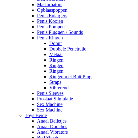
Masturbators
Opblaaspoppen
Penis Enlargers
Penis Kooien
Penis Pompen
Penis Pluggen / Sounds
Penis Ringen
Donut
Dubbele Penetratie
Metaal
Ringen
Ringen
Ringen
Ringen met Butt Plug
Straps
Vibrerend
Penis Sleeves
Prostaat Stimulatie
Sex Machine
Sex Machine
Toys Beide
Anaal Balletjes
Anaal Douches
Anaal Vibrators
Bed Sheets