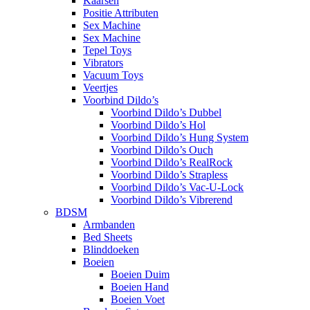
Kaarsen
Positie Attributen
Sex Machine
Sex Machine
Tepel Toys
Vibrators
Vacuum Toys
Veertjes
Voorbind Dildo’s
Voorbind Dildo’s Dubbel
Voorbind Dildo’s Hol
Voorbind Dildo’s Hung System
Voorbind Dildo’s Ouch
Voorbind Dildo’s RealRock
Voorbind Dildo’s Strapless
Voorbind Dildo’s Vac-U-Lock
Voorbind Dildo’s Vibrerend
BDSM
Armbanden
Bed Sheets
Blinddoeken
Boeien
Boeien Duim
Boeien Hand
Boeien Voet