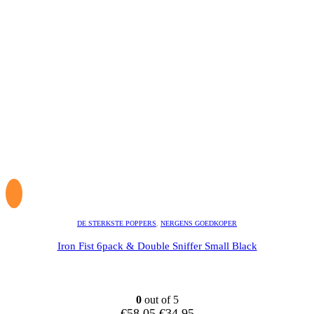
DE STERKSTE POPPERS
,
NERGENS GOEDKOPER
Iron Fist 6pack & Double Sniffer Small Black
0
out of 5
Oorspronkelijke
Huidige
€
58.05
€
34.95