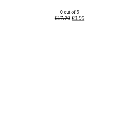
0
out of 5
Oorspronkelijke
Huidige
€
17.70
€
9.95
prijs
prijs
was:
is:
€17.70.
€9.95.