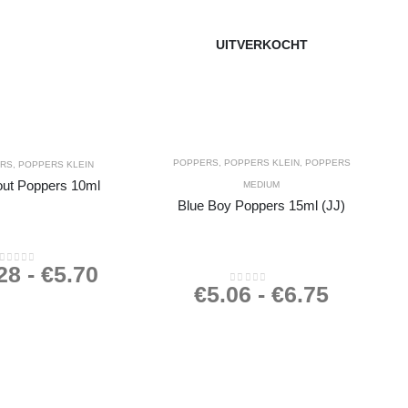
UITVERKOCHT
POPPERS
,
POPPERS KLEIN
,
POPPERS
ERS
,
POPPERS KLEIN
out Poppers 10ml
MEDIUM
Blue Boy Poppers 15ml (JJ)
28
-
€
5.70
0
out of 5
€
5.06
-
€
6.75
0
out of 5