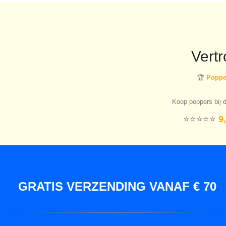
Vert
🏆
Popper
Koop poppers bij d
⭐️⭐️⭐️⭐️⭐️
9,
GRATIS VERZENDING VANAF € 70