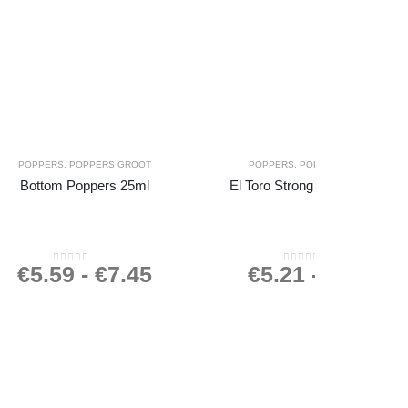
POPPERS
,
POPPERS GROOT
POPPERS
,
POPPERS GROOT
Bottom Poppers 25ml
El Toro Strong Poppers 24ml
€
5.59
-
€
7.45
€
5.21
-
€
6.95
0
out of 5
0
out of 5