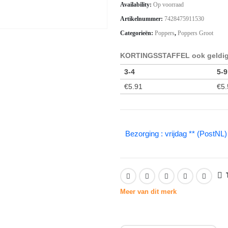
Availability:
Op voorraad
Artikelnummer:
7428475911530
Categorieën:
Poppers
,
Poppers Groot
KORTINGSSTAFFEL ook geldig 
3-4
5-9
€
5.91
€
5.
Bezorging : vrijdag ** (PostNL)
Meer van dit merk