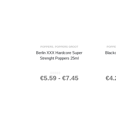
POPPERS
,
POPPERS GROOT
POPP
Berlin XXX Hardcore Super
Black
Strenght Poppers 25ml
€
5.59
-
€
7.45
€
4.
0
out of 5