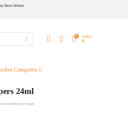
op Store Winkel.
0
Totaal
0
ndere Categoriën
ers 24ml
en beoordeling toevoegen