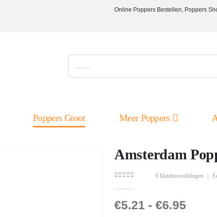
Online Poppers Bestellen, Poppers Sh
Poppers Groot
Meer Poppers
A
Amsterdam Popp
0
klantbeoordelingen
|
E
0
out of 5
€
5.21
-
€
6.95