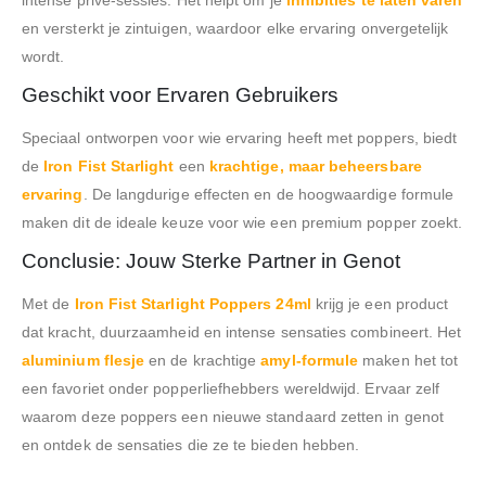
intense privé-sessies. Het helpt om je
inhibities te laten varen
en versterkt je zintuigen, waardoor elke ervaring onvergetelijk
wordt.
Geschikt voor Ervaren Gebruikers
Speciaal ontworpen voor wie ervaring heeft met poppers, biedt
de
Iron Fist Starlight
een
krachtige, maar beheersbare
ervaring
. De langdurige effecten en de hoogwaardige formule
maken dit de ideale keuze voor wie een premium popper zoekt.
Conclusie: Jouw Sterke Partner in Genot
Met de
Iron Fist Starlight Poppers 24ml
krijg je een product
dat kracht, duurzaamheid en intense sensaties combineert. Het
aluminium flesje
en de krachtige
amyl-formule
maken het tot
een favoriet onder popperliefhebbers wereldwijd. Ervaar zelf
waarom deze poppers een nieuwe standaard zetten in genot
en ontdek de sensaties die ze te bieden hebben.