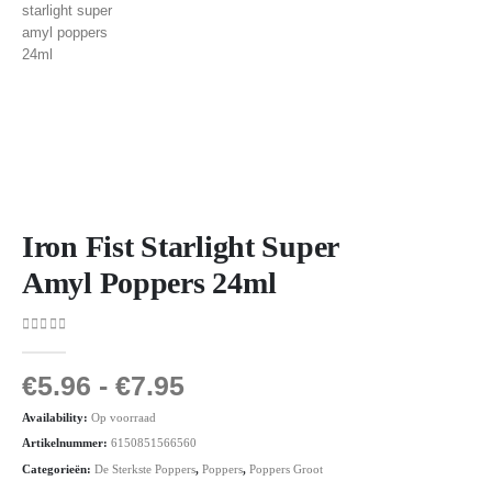
Iron Fist Starlight Super
Amyl Poppers 24ml
0
out of 5
€
5.96
-
€
7.95
Availability:
Op voorraad
Artikelnummer:
6150851566560
Categorieën:
De Sterkste Poppers
,
Poppers
,
Poppers Groot