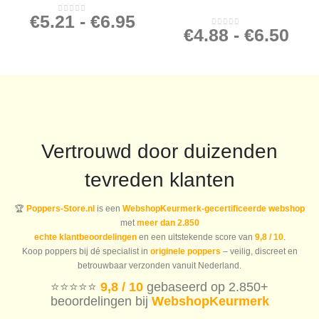
€
5.21
-
€
6.95
0
out of 5
€
4.88
-
€
6.50
0
out of 5
Vertrouwd door duizenden
tevreden klanten
🏆
Poppers-Store.nl
is een
WebshopKeurmerk-gecertificeerde webshop
met
meer dan 2.850
echte klantbeoordelingen
en een uitstekende score van
9,8 / 10
.
Koop poppers bij dé specialist in
originele poppers
– veilig, discreet en
betrouwbaar verzonden vanuit Nederland.
⭐️⭐️⭐️⭐️⭐️
9,8 / 10
gebaseerd op 2.850+
beoordelingen bij
WebshopKeurmerk