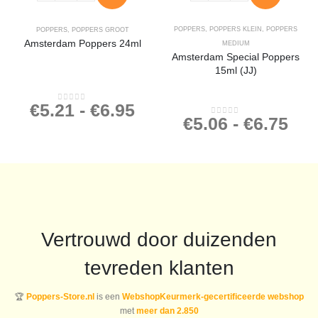
POPPERS
,
POPPERS KLEIN
,
POPPERS
POPPERS
,
POPPERS GROOT
Amsterdam Poppers 24ml
MEDIUM
Amsterdam Special Poppers
15ml (JJ)
€
5.21
-
€
6.95
0
out of 5
€
5.06
-
€
6.75
0
out of 5
Vertrouwd door duizenden
tevreden klanten
🏆
Poppers-Store.nl
is een
WebshopKeurmerk-gecertificeerde webshop
met
meer dan 2.850