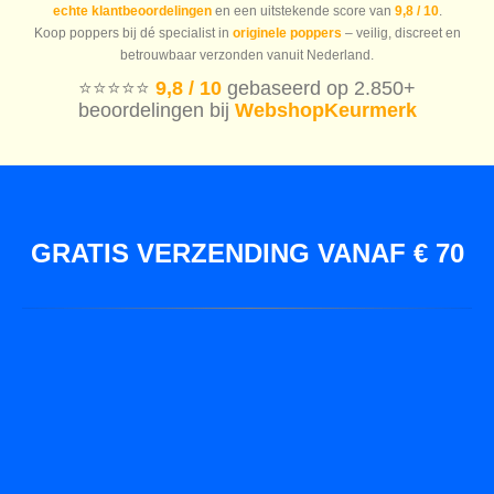
echte klantbeoordelingen
en een uitstekende score van
9,8 / 10
.
Koop poppers bij dé specialist in
originele poppers
– veilig, discreet en
betrouwbaar verzonden vanuit Nederland.
⭐️⭐️⭐️⭐️⭐️
9,8 / 10
gebaseerd op 2.850+
beoordelingen bij
WebshopKeurmerk
GRATIS VERZENDING VANAF € 70