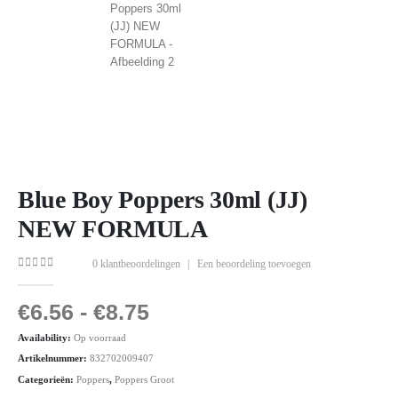
Blue Boy Poppers 30ml (JJ)
NEW FORMULA
0
klantbeoordelingen
|
Een beoordeling toevoegen
0
out of 5
€
6.56
-
€
8.75
Availability:
Op voorraad
Artikelnummer:
832702009407
Categorieën:
Poppers
,
Poppers Groot