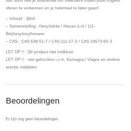
van 30ml heb je voldoende om meerdere malen jouw hogere
sferen te verkennen en je helemaal te laten gaan!
– Inhoud : 30ml
– Samenstelling : Hexylnitrite / Hexan-1-ol / 1/1-
Bis(hexyloxy)hexane
– CAS : CAS 638-51-7 / CAS 111-27-3 / CAS 33673-65-3
LET OP !! : Dit product niet inslikken
LET OP !! : niet gebruiken i.c.m. Kamagra / Viagra en andere
erectie middelen
Beoordelingen
Er zijn nog geen beoordelingen.