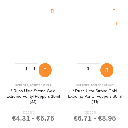
POPPERS
,
POPPERS KLEIN
POPPERS
,
POPPERS GROOT
* Rush Ultra Strong Gold
* Rush Ultra Strong Gold
Extreme Pentyl Poppers 10ml
Extreme Pentyl Poppers 30ml
(JJ)
(JJ)
€
4.31
-
€
5.75
€
6.71
-
€
8.95
0
out of 5
0
out of 5