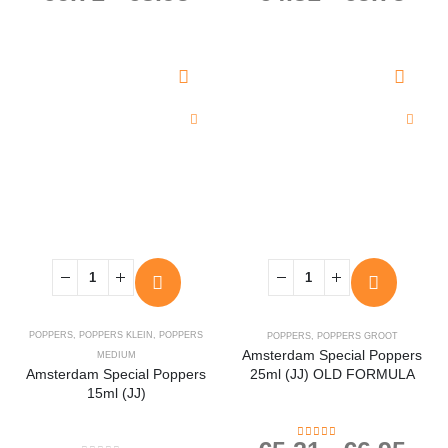
POPPERS
,
POPPERS KLEIN
,
POPPERS
POPPERS
,
POPPERS GROOT
Amsterdam Special Poppers
MEDIUM
Amsterdam Special Poppers
25ml (JJ) OLD FORMULA
15ml (JJ)
4.23
out of 5