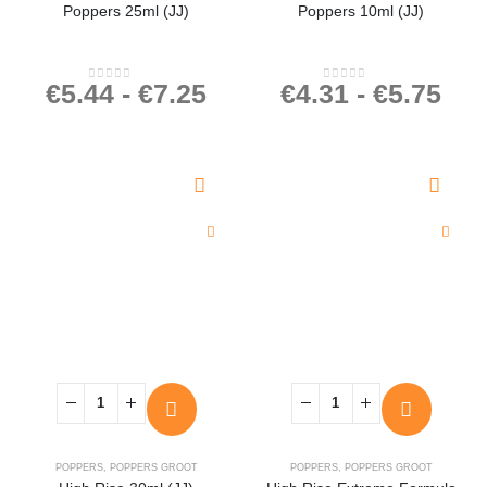
Poppers 25ml (JJ)
Poppers 10ml (JJ)
€
5.44
-
€
7.25
€
4.31
-
€
5.75
0
out of 5
0
out of 5
POPPERS
,
POPPERS GROOT
POPPERS
,
POPPERS GROOT