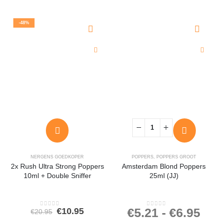
-48%
NERGENS GOEDKOPER
POPPERS
,
POPPERS GROOT
2x Rush Ultra Strong Poppers
Amsterdam Blond Poppers
10ml + Double Sniffer
25ml (JJ)
Oorspronkelijke
Huidige
€
5.21
-
€
6.95
€
10.95
€
20.95
0
out of 5
0
out of 5
prijs
prijs