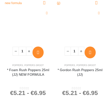
POPPERS
,
POPPERS GROOT
POPPERS
,
POPPERS GROOT
* Foam Rush Poppers 25ml
* Gordon Rush Poppers 25ml
(JJ) NEW FORMULA
(JJ)
€
5.21
-
€
6.95
€
5.21
-
€
6.95
0
out of 5
0
out of 5