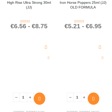
High Rise Ultra Strong 30ml
Iron Horse Poppers 25ml (JJ)
(JJ)
OLD FORMULA
€
6.56
-
€
8.75
€
5.21
-
€
6.95
4.32
out of 5
4.00
out of 5