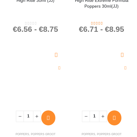
High Rise 30ml (JJ)
High Rise Extreme Formula
Poppers 30ml(JJ)
€
6.56
-
€
8.75
€
6.71
-
€
8.95
0
out of 5
4.20
out of 5
POPPERS
,
POPPERS GROOT
POPPERS
,
POPPERS GROOT