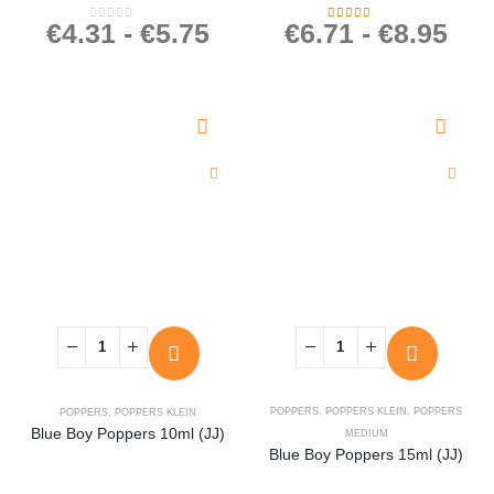
€
4.31
-
€
5.75
€
6.71
-
€
8.95
0
out of 5
4.27
out of 5
POPPERS
,
POPPERS KLEIN
,
POPPERS
POPPERS
,
POPPERS KLEIN
Blue Boy Poppers 10ml (JJ)
MEDIUM
Blue Boy Poppers 15ml (JJ)