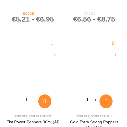
€
5.21
-
€
6.95
€
6.56
-
€
8.75
4.47
out of 5
0
out of 5
POPPERS
,
POPPERS GROOT
POPPERS
,
POPPERS KLEIN
Fist Power Poppers 30ml (JJ)
Gold Extra Strong Poppers