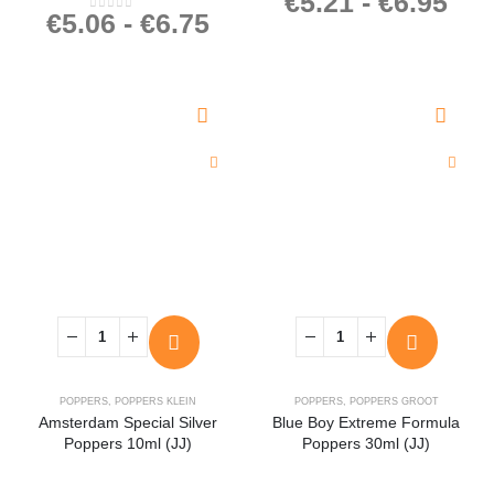
€
5.21
-
€
6.95
€
5.06
-
€
6.75
0
out of 5
POPPERS
,
POPPERS KLEIN
POPPERS
,
POPPERS GROOT
Amsterdam Special Silver
Blue Boy Extreme Formula
Poppers 10ml (JJ)
Poppers 30ml (JJ)