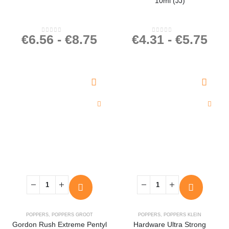
10ml (JJ)
€
6.56
-
€
8.75
€
4.31
-
€
5.75
0
out of 5
0
out of 5
POPPERS
,
POPPERS GROOT
POPPERS
,
POPPERS KLEIN
Gordon Rush Extreme Pentyl
Hardware Ultra Strong