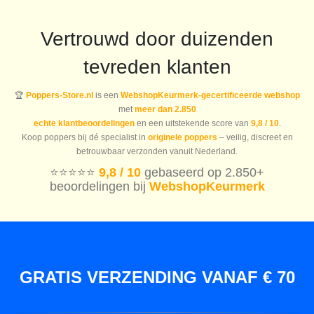
Vertrouwd door duizenden
tevreden klanten
🏆
Poppers-Store.nl
is een
WebshopKeurmerk-gecertificeerde webshop
met
meer dan 2.850
echte klantbeoordelingen
en een uitstekende score van
9,8 / 10
.
Koop poppers bij dé specialist in
originele poppers
– veilig, discreet en
betrouwbaar verzonden vanuit Nederland.
⭐️⭐️⭐️⭐️⭐️
9,8 / 10
gebaseerd op 2.850+
beoordelingen bij
WebshopKeurmerk
GRATIS VERZENDING VANAF € 70