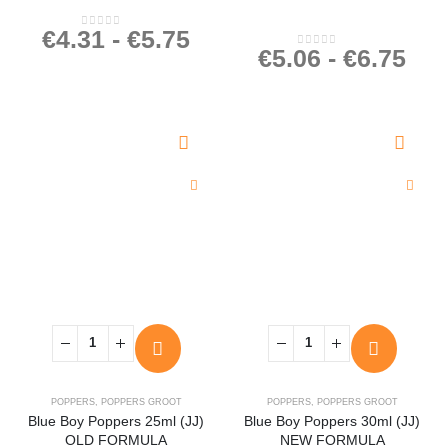
€
4.31
-
€
5.75
0
out of 5
€
5.06
-
€
6.75
0
out of 5
POPPERS
,
POPPERS GROOT
POPPERS
,
POPPERS GROOT
Blue Boy Poppers 25ml (JJ)
Blue Boy Poppers 30ml (JJ)
OLD FORMULA
NEW FORMULA