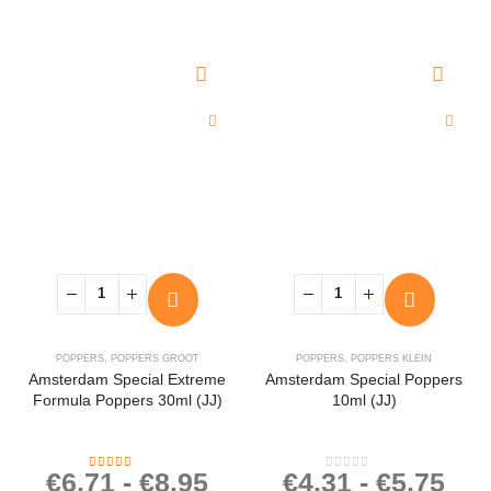
was:
is:
€20.95.
€10.95.
POPPERS
,
POPPERS GROOT
POPPERS
,
POPPERS KLEIN
Amsterdam Special Extreme
Amsterdam Special Poppers
Formula Poppers 30ml (JJ)
10ml (JJ)
€
6.71
-
€
8.95
€
4.31
-
€
5.75
4.34
out of 5
0
out of 5