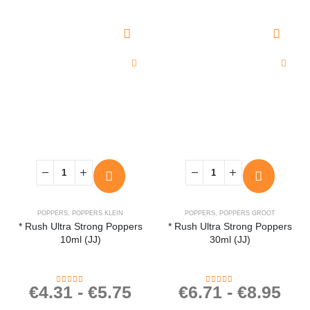
POPPERS
,
POPPERS KLEIN
POPPERS
,
POPPERS GROOT
* Rush Ultra Strong Poppers
* Rush Ultra Strong Poppers
10ml (JJ)
30ml (JJ)
€
4.31
-
€
5.75
€
6.71
-
€
8.95
4.40
out of 5
4.22
out of 5