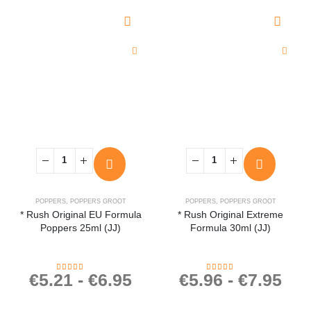
POPPERS
,
POPPERS GROOT
POPPERS
,
POPPERS GROOT
* Rush Original EU Formula
* Rush Original Extreme
Poppers 25ml (JJ)
Formula 30ml (JJ)
€
5.21
-
€
6.95
€
5.96
-
€
7.95
4.50
out of 5
4.32
out of 5