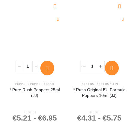
POPPERS
,
POPPERS GROOT
POPPERS
,
POPPERS KLEIN
* Pure Rush Poppers 25ml
* Rush Original EU Formula
(JJ)
Poppers 10ml (JJ)
€
5.21
-
€
6.95
€
4.31
-
€
5.75
0
out of 5
0
out of 5