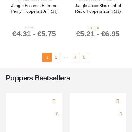
POPPERS
,
POPPERS KLEIN
POPPERS
,
POPPERS GROOT
Jungle Essence Extreme
Jungle Juice Black Label
Pentyl Poppers 10ml (JJ)
Retro Poppers 25ml (JJ)
€
4.31
-
€
5.75
€
5.21
-
€
6.95
0
out of 5
4.53
out of 5
…
1
2
4
Poppers Bestsellers