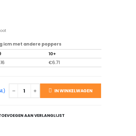
root
g icm met andere poppers
9
10+
.16
€
6.71
NL)
IN WINKELWAGEN
TOEVOEGEN AAN VERLANGLIJST