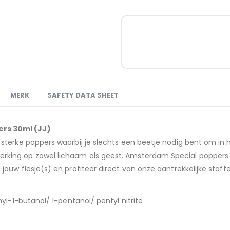
MERK
SAFETY DATA SHEET
rs 30ml (JJ)
sterke poppers waarbij je slechts een beetje nodig bent om in
ing op zowel lichaam als geest. Amsterdam Special poppers ex
uw flesje(s) en profiteer direct van onze aantrekkelijke staffel
yl-1-butanol/ 1-pentanol/ pentyl nitrite