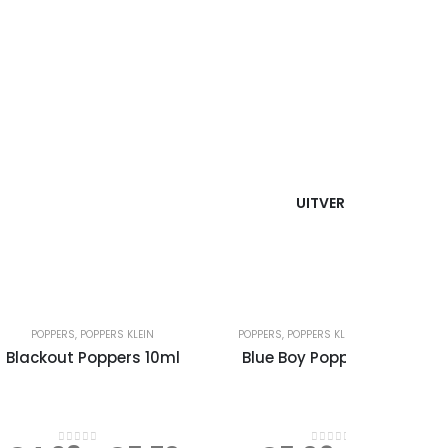
UITVERKOCHT
POPPERS
,
POPPERS KLEIN
POPPERS
,
POPPERS KLEIN
,
POPPERS MEDIU
Blackout Poppers 10ml
Blue Boy Poppers 15ml (JJ