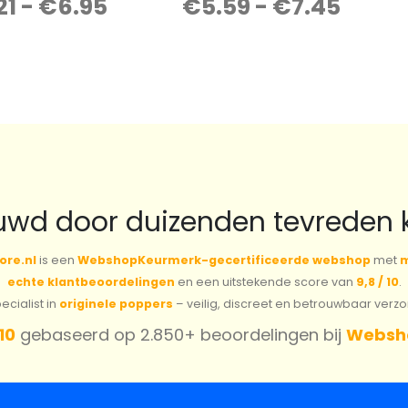
21
-
€
6.95
€
5.59
-
€
7.45
0
out of 5
0
out of 5
uwd door duizenden tevreden 
ore.nl
is een
WebshopKeurmerk-gecertificeerde webshop
met
m
echte klantbeoordelingen
en een uitstekende score van
9,8 / 10
.
cialist in
originele poppers
– veilig, discreet en betrouwbaar verz
 10
gebaseerd op 2.850+ beoordelingen bij
Websh