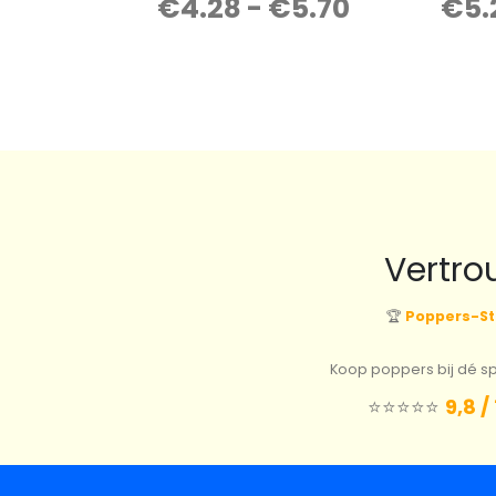
€
4.28
-
€
5.70
€
5.
0
out of 5
Vertro
🏆
Poppers-St
Koop poppers bij dé spe
⭐️⭐️⭐️⭐️⭐️
9,8 /