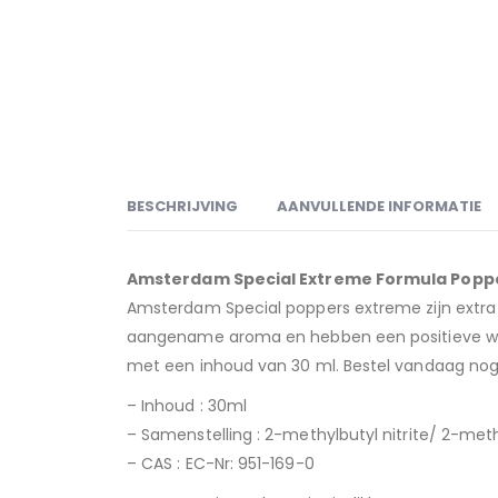
BESCHRIJVING
AANVULLENDE INFORMATIE
Amsterdam Special Extreme Formula Poppe
Amsterdam Special poppers extreme zijn extra 
aangename aroma en hebben een positieve werk
met een inhoud van 30 ml. Bestel vandaag nog jo
– Inhoud : 30ml
– Samenstelling : 2-methylbutyl nitrite/ 2-meth
– CAS : EC-Nr: 951-169-0