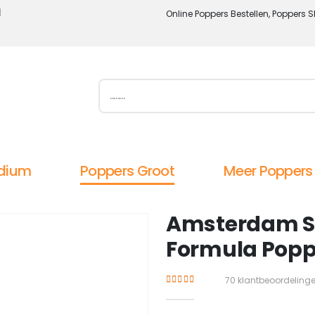
l
Online Poppers Bestellen, Poppers S
dium
Poppers Groot
Meer Poppers
Amsterdam Sp
Formula Popp
70
klantbeoordeling
4.34
out of 5