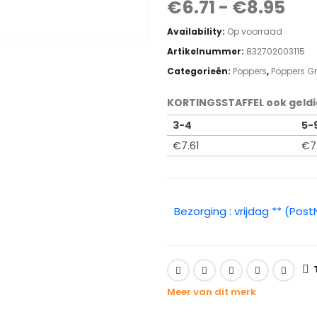
€
6.71
-
€
8.95
Availability:
Op voorraad
Artikelnummer:
832702003115
Categorieën:
Poppers
,
Poppers G
KORTINGSSTAFFEL ook geldi
3-4
5-
€
7.61
€
7
Bezorging : vrijdag ** (Post
Meer van dit merk