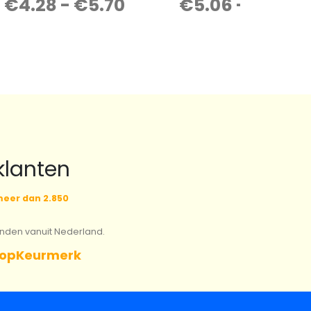
€
4.28
-
€
5.70
€
5.06
-
€
6.75
0
out of 5
0
out of 5
klanten
eer dan 2.850
onden vanuit Nederland.
opKeurmerk