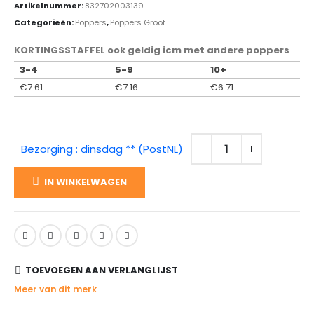
Artikelnummer:
832702003139
Categorieën:
Poppers
,
Poppers Groot
KORTINGSSTAFFEL ook geldig icm met andere poppers
3-4
5-9
10+
€
7.61
€
7.16
€
6.71
Bezorging : dinsdag ** (PostNL)
IN WINKELWAGEN
TOEVOEGEN AAN VERLANGLIJST
Meer van dit merk