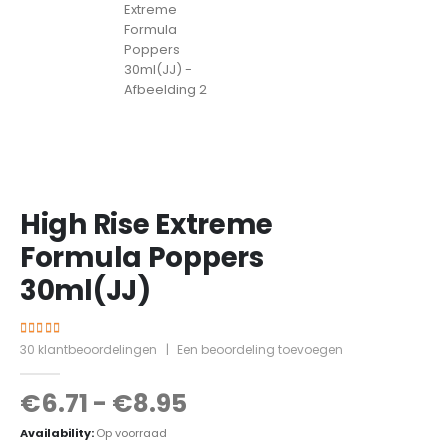
High Rise Extreme
Formula Poppers
30ml(JJ)
4.20
out of 5
30
klantbeoordelingen
|
Een beoordeling toevoegen
€
6.71
-
€
8.95
Availability:
Op voorraad