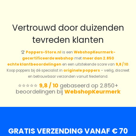
Vertrouwd door duizenden
tevreden klanten
🏆
Poppers-Store.nl
is een
WebshopKeurmerk-
gecertificeerde webshop
met
meer dan 2.850
echte klantbeoordelingen
en een uitstekende score van
9,8 / 10
.
Koop poppers bij dé specialist in
originele poppers
– veilig, discreet
en betrouwbaar verzonden vanuit Nederland.
⭐️⭐️⭐️⭐️⭐️
9,8 / 10
gebaseerd op 2.850+
beoordelingen bij
WebshopKeurmerk
GRATIS VERZENDING VANAF € 70