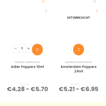
UITVERKOCHT
POPPERS
,
POPPERS KLEIN
POPPERS
,
POPPERS GROOT
Adler Poppers 10ml
Amsterdam Poppers
24ml
€
4.28
-
€
5.70
€
5.21
-
€
6.95
0
out of 5
0
out of 5