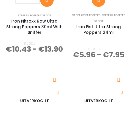
DE STERKSTE POPPERS
,
POPPERS
,
POPPERS
POPPERS
,
POPPERS GROOT
Iron Nitroxx Raw Ultra
GROOT
Strong Poppers 30ml With
Iron Fist Ultra Strong
Sniffer
Poppers 24ml
€
10.43
-
€
13.90
0
out of 5
€
5.96
-
€
7.95
0
out of 5
UITVERKOCHT
UITVERKOCHT