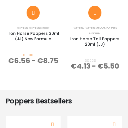
POPPERS
,
POPPERS GROOT
,
POPPERS
POPPERS
,
POPPERS GROOT
Iron Horse Poppers 30ml
MEDIUM
(JJ) New Formula
Iron Horse Tall Poppers
20ml (JJ)
€
6.56
-
€
8.75
3.67
out of 5
€
4.13
-
€
5.50
0
out of 5
Poppers Bestsellers