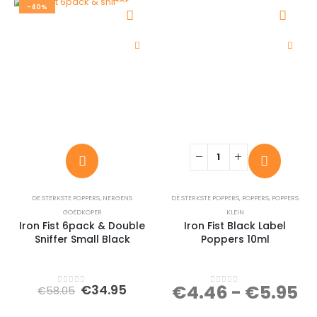
-40%
DE STERKSTE POPPERS
,
NERGENS
DE STERKSTE POPPERS
,
POPPERS
,
POPPERS
GOEDKOPER
KLEIN
Iron Fist 6pack & Double
Iron Fist Black Label
Sniffer Small Black
Poppers 10ml
Oorspronkelijke
Huidige
€
4.46
-
€
5.95
€
34.95
€
58.05
0
out of 5
0
out of 5
prijs
prijs
was:
is: