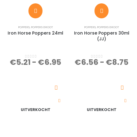
POPPERS
,
POPPERS GROOT
POPPERS
,
POPPERS GROOT
Iron Horse Poppers 24ml
Iron Horse Poppers 30ml
(JJ)
€
5.21
-
€
6.95
€
6.56
-
€
8.75
0
out of 5
0
out of 5
UITVERKOCHT
UITVERKOCHT