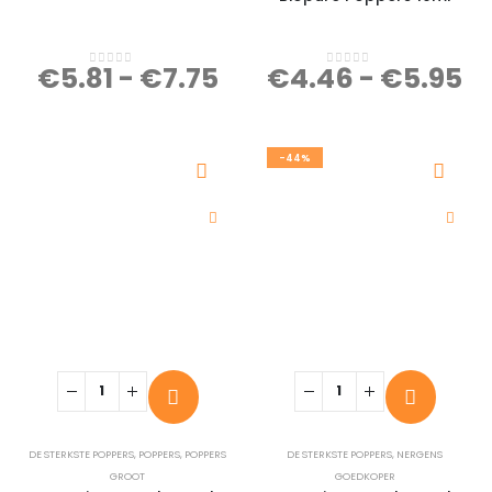
€
5.81
-
€
7.75
€
4.46
-
€
5.95
0
out of 5
0
out of 5
-44%
DE STERKSTE POPPERS
,
POPPERS
,
POPPERS
DE STERKSTE POPPERS
,
NERGENS
GROOT
GOEDKOPER