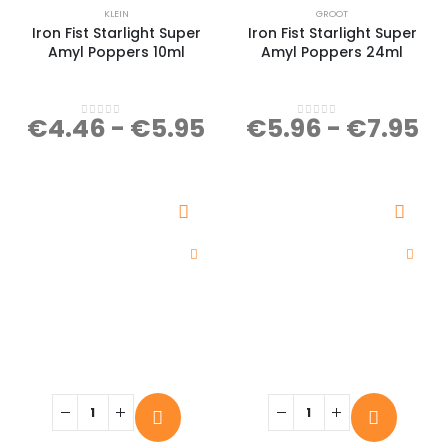
KLEIN
GROOT
Iron Fist Starlight Super
Iron Fist Starlight Super
Amyl Poppers 10ml
Amyl Poppers 24ml
€
4.46
-
€
5.95
€
5.96
-
€
7.95
0
out of 5
0
out of 5