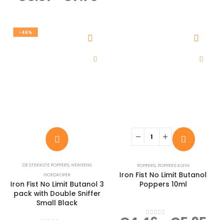
was:
is:
€56.10.
€29.9
-46%
DE STERKSTE POPPERS
,
NERGENS
POPPERS
,
POPPERS KLEIN
Iron Fist No Limit Butanol
GOEDKOPER
Iron Fist No Limit Butanol 3
Poppers 10ml
pack with Double Sniffer
Small Black