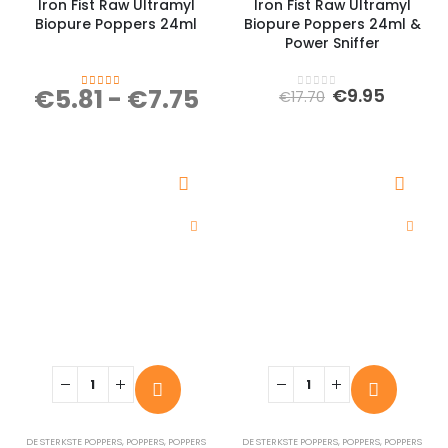
Iron Fist Raw Ultramyl
Iron Fist Raw Ultramyl
Biopure Poppers 24ml
Biopure Poppers 24ml &
Power Sniffer
€
5.81
-
€
7.75
Oorspronkeli
Huidig
€
9.95
€
17.70
5.00
out of 5
0
out of 5
prijs
prijs
was:
is:
€17.70.
€9.95.
DE STERKSTE POPPERS
,
POPPERS
,
POPPERS
DE STERKSTE POPPERS
,
POPPERS
,
POPPERS