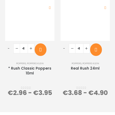
-
+
-
+
POPPERS
,
POPPERS KLEIN
POPPERS
,
POPPERS KLEIN
* Rush Classic Poppers
Real Rush 24ml
10ml
€
2.96
-
€
3.95
€
3.68
-
€
4.90
0
out of 5
0
out of 5