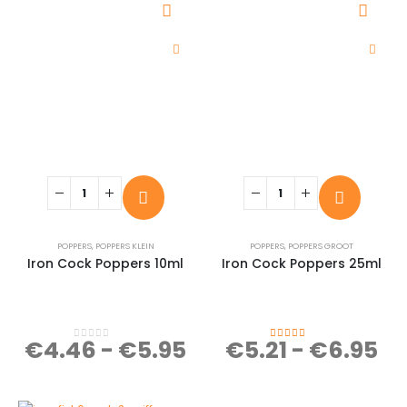
POPPERS
,
POPPERS KLEIN
POPPERS
,
POPPERS GROOT
Iron Cock Poppers 10ml
Iron Cock Poppers 25ml
€
4.46
-
€
5.95
€
5.21
-
€
6.95
0
out of 5
5.00
out of 5