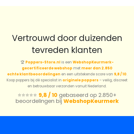
Vertrouwd door duizenden
tevreden klanten
🏆
Poppers-Store.nl
is een
WebshopKeurmerk-
gecertificeerde webshop
met
meer dan 2.850
echte klantbeoordelingen
en een uitstekende score van
9,8 / 10
.
Koop poppers bij dé specialist in
originele poppers
– veilig, discreet
en betrouwbaar verzonden vanuit Nederland.
⭐️⭐️⭐️⭐️⭐️
9,8 / 10
gebaseerd op 2.850+
beoordelingen bij
WebshopKeurmerk