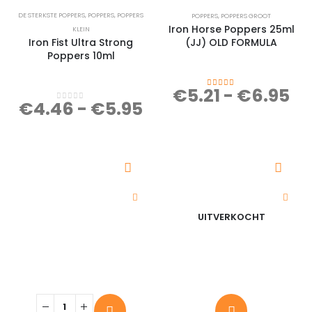
DE STERKSTE POPPERS
,
POPPERS
,
POPPERS
POPPERS
,
POPPERS GROOT
Iron Horse Poppers 25ml
KLEIN
Iron Fist Ultra Strong
(JJ) OLD FORMULA
Poppers 10ml
€
5.21
-
€
6.95
4.00
out of 5
€
4.46
-
€
5.95
0
out of 5
UITVERKOCHT