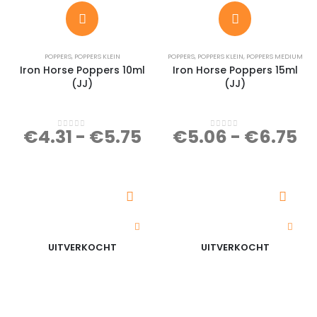
POPPERS
,
POPPERS KLEIN
POPPERS
,
POPPERS KLEIN
,
POPPERS MEDIUM
Iron Horse Poppers 10ml
Iron Horse Poppers 15ml
(JJ)
(JJ)
€
4.31
-
€
5.75
€
5.06
-
€
6.75
0
out of 5
0
out of 5
UITVERKOCHT
UITVERKOCHT