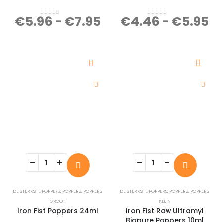
€
5.96
-
€
7.95
€
4.46
-
€
5.95
0
out of 5
0
out of 5
DE STERKSTE POPPERS
,
POPPERS
,
POPPERS
DE STERKSTE POPPERS
,
POPPERS
,
POPPERS
GROOT
KLEIN
Iron Fist Poppers 24ml
Iron Fist Raw Ultramyl
Biopure Poppers 10ml