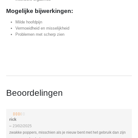
Mogelijke bijwerkingen:
Milde hoofdpijn
Vermoeidheid en misselijkheid
Problemen met scherp zien
Beoordelingen
rick
2
van 5
–
23/02/2025
zwakke poppers, misschien als je nieuw bent met het gebruik dan zijn