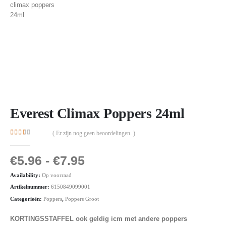
Everest Climax Poppers 24ml
( Er zijn nog geen beoordelingen. )
2.00
out of 5
€
5.96
-
€
7.95
Availability:
Op voorraad
Artikelnummer:
6150849099001
Categorieën:
Poppers
,
Poppers Groot
KORTINGSSTAFFEL ook geldig icm met andere poppers