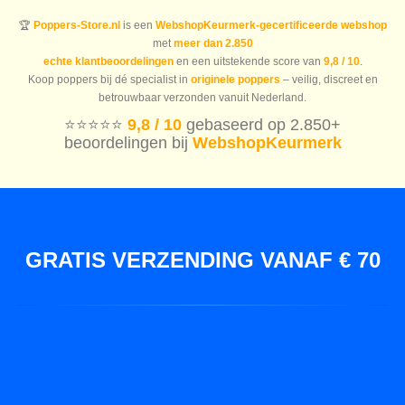
🏆
Poppers-Store.nl
is een
WebshopKeurmerk-gecertificeerde webshop
met
meer dan 2.850
echte klantbeoordelingen
en een uitstekende score van
9,8 / 10
.
Koop poppers bij dé specialist in
originele poppers
– veilig, discreet en
betrouwbaar verzonden vanuit Nederland.
⭐️⭐️⭐️⭐️⭐️
9,8 / 10
gebaseerd op 2.850+
beoordelingen bij
WebshopKeurmerk
GRATIS VERZENDING VANAF € 70