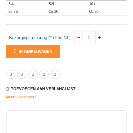
3-4
5-9
10+
€
6.76
€
6.36
€
5.96
Bezorging : dinsdag ** (PostNL)
IN WINKELWAGEN
TOEVOEGEN AAN VERLANGLIJST
Meer van dit merk