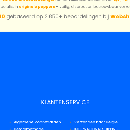
cialist in
originele poppers
– veilig, discreet en betrouwbaar verz
 10
gebaseerd op 2.850+ beoordelingen bij
Websh
KLANTENSERVICE
Algemene Voorwaarden
Verzenden naar Belgie
Betaalmethode
INTERNATIONAL SHIPPING