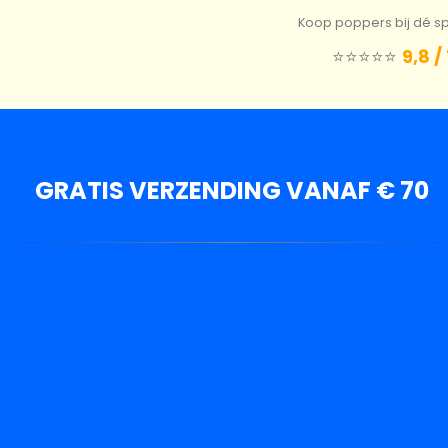
Koop poppers bij dé spe
⭐️⭐️⭐️⭐️⭐️
9,8 /
GRATIS VERZENDING VANAF € 70