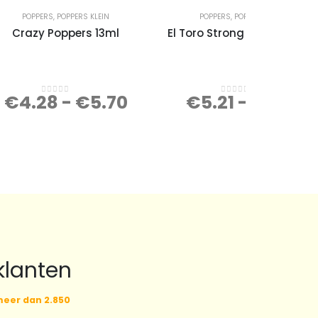
POPPERS
,
POPPERS KLEIN
POPPERS
,
POPPERS GROOT
Crazy Poppers 13ml
El Toro Strong Poppers 24m
€
4.28
-
€
5.70
€
5.21
-
€
6.95
0
out of 5
0
out of 5
klanten
eer dan 2.850