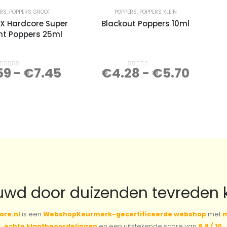
ERS
,
POPPERS GROOT
POPPERS
,
POPPERS KLEIN
XX Hardcore Super
Blackout Poppers 10ml
ht Poppers 25ml
59
-
€
7.45
€
4.28
-
€
5.70
0
out of 5
0
out of 5
uwd door duizenden tevreden 
ore.nl
is een
WebshopKeurmerk-gecertificeerde webshop
met
m
echte klantbeoordelingen
en een uitstekende score van
9,8 / 10
.