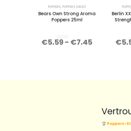
POPPERS
,
POPPERS GROOT
POPP
Bears Own Strong Aroma
Berlin X
Poppers 25ml
Streng
€
5.59
-
€
7.45
€
5.
0
out of 5
Vertro
🏆
Poppers-St