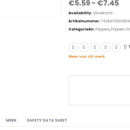
€
5.59
-
€
7.45
Availability:
Uitverkocht
Artikelnummer:
7428470902854
Categorieën:
Poppers
,
Poppers G
Meer van dit merk
MERK
SAFETY DATA SHEET