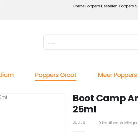
l
Online Poppers Bestellen, Poppers S
dium
Poppers Groot
Meer Poppers
Boot Camp A
25ml
0
klantbeoordelinge
0
out of 5