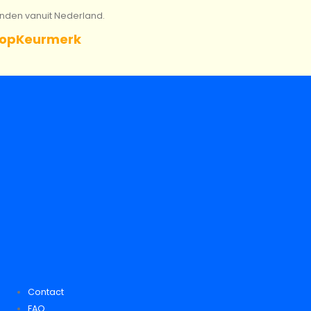
onden vanuit Nederland.
opKeurmerk
Contact
FAQ