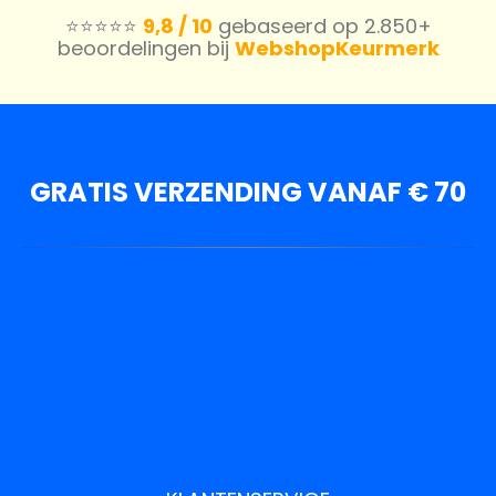
⭐️⭐️⭐️⭐️⭐️
9,8 / 10
gebaseerd op 2.850+
beoordelingen bij
WebshopKeurmerk
GRATIS VERZENDING VANAF € 70