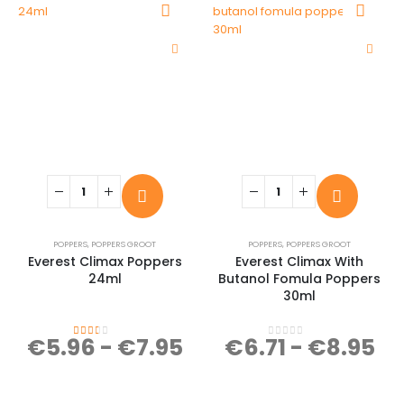
POPPERS
,
POPPERS GROOT
POPPERS
,
POPPERS GROOT
Everest Climax Poppers
Everest Climax With
24ml
Butanol Fomula Poppers
30ml
€
5.96
-
€
7.95
€
6.71
-
€
8.95
2.00
out of 5
0
out of 5