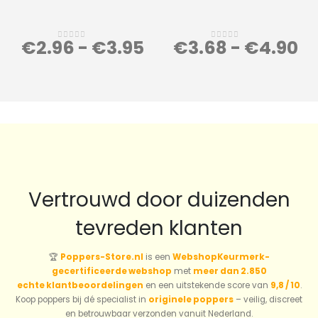
€
2.96
-
€
3.95
€
3.68
-
€
4.90
0
out of 5
0
out of 5
Vertrouwd door duizenden
tevreden klanten
🏆
Poppers-Store.nl
is een
WebshopKeurmerk-
gecertificeerde webshop
met
meer dan 2.850
echte klantbeoordelingen
en een uitstekende score van
9,8 / 10
.
Koop poppers bij dé specialist in
originele poppers
– veilig, discreet
en betrouwbaar verzonden vanuit Nederland.