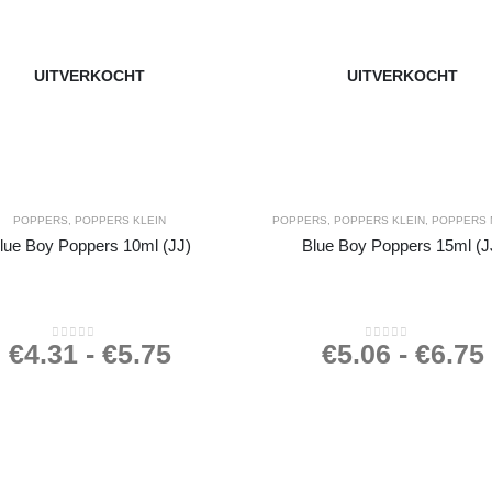
UITVERKOCHT
UITVERKOCHT
POPPERS
,
POPPERS KLEIN
POPPERS
,
POPPERS KLEIN
,
POPPERS 
lue Boy Poppers 10ml (JJ)
Blue Boy Poppers 15ml (J
€
4.31
-
€
5.75
€
5.06
-
€
6.75
0
out of 5
0
out of 5