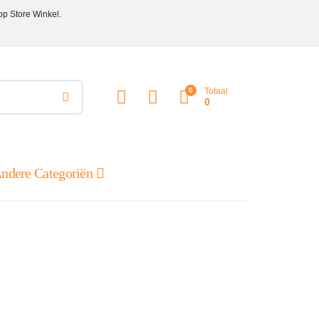
op Store Winkel.
0
Totaal
0
ndere Categoriën