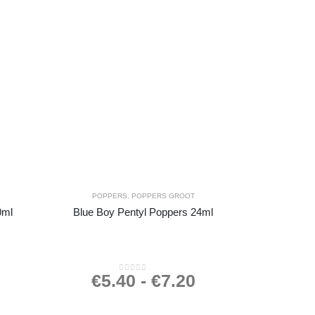
POPPERS
,
POPPERS GROOT
0ml
Blue Boy Pentyl Poppers 24ml
€
5.40
-
€
7.20
0
out of 5