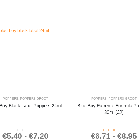
POPPERS
,
POPPERS GROOT
POPPERS
,
POPPERS GROOT
Boy Black Label Poppers 24ml
Blue Boy Extreme Formula Po
30ml (JJ)
€
5.40
-
€
7.20
€
6.71
-
€
8.95
0
out of 5
4.27
out of 5