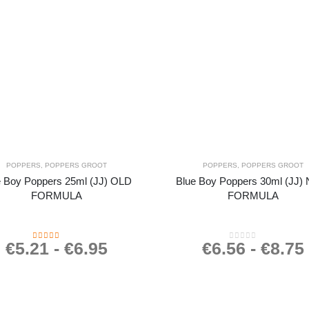
POPPERS
,
POPPERS GROOT
POPPERS
,
POPPERS GROOT
e Boy Poppers 25ml (JJ) OLD
Blue Boy Poppers 30ml (JJ
FORMULA
FORMULA
€
5.21
-
€
6.95
€
6.56
-
€
8.75
4.47
out of 5
0
out of 5