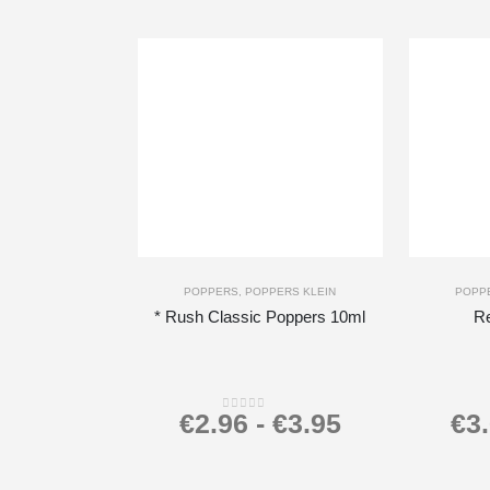
-
+
-
+
POPPERS
,
POPPERS KLEIN
POPP
* Rush Classic Poppers 10ml
R
€
2.96
-
€
3.95
€
3
0
out of 5