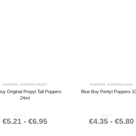
POPPERS
,
POPPERS GROOT
POPPERS
,
POPPERS KLEIN
oy Original Propyl Tall Poppers
Blue Boy Pentyl Poppers 1
24ml
€
5.21
-
€
6.95
€
4.35
-
€
5.80
0
out of 5
0
out of 5