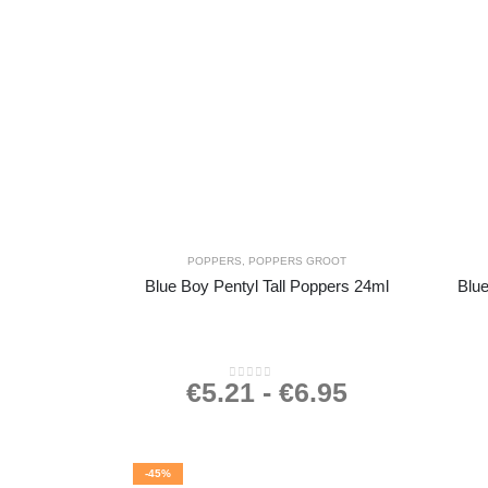
POPPERS
,
POPPERS GROOT
Blue Boy Pentyl Tall Poppers 24ml
Blu
€
5.21
-
€
6.95
0
out of 5
-45%