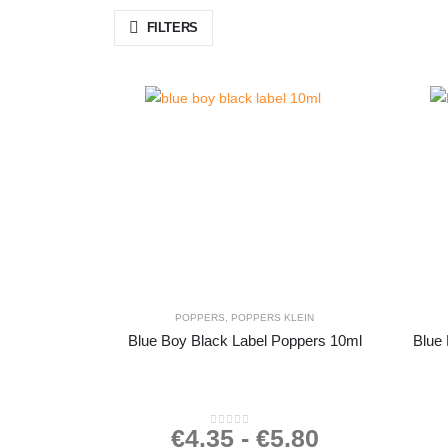
FILTERS
POPPERS
,
POPPERS KLEIN
Blue Boy Black Label Poppers 10ml
Blue 
€
4.35
-
€
5.80
0
out of 5