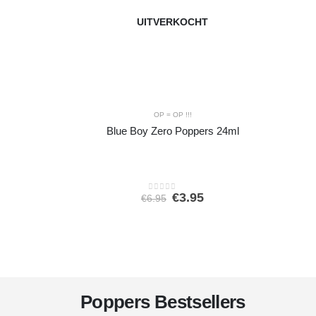
UITVERKOCHT
OP = OP !!!
Blue Boy Zero Poppers 24ml
Oorspronkelijke
Huidige
€
3.95
€
6.95
0
out of 5
prijs
prijs
was:
is:
€6.95.
€3.95.
Poppers Bestsellers