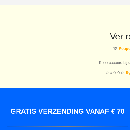
Vert
🏆
Popper
Koop poppers bij d
⭐️⭐️⭐️⭐️⭐️
9,
GRATIS VERZENDING VANAF € 70