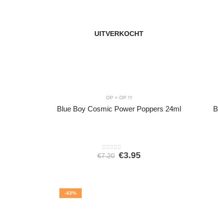
UITVERKOCHT
OP = OP !!!
Blue Boy Cosmic Power Poppers 24ml
B
Oorspronkelijke
Huidige
€
3.95
€
7.20
0
out of 5
prijs
prijs
was:
is:
€7.20.
€3.95.
-43%