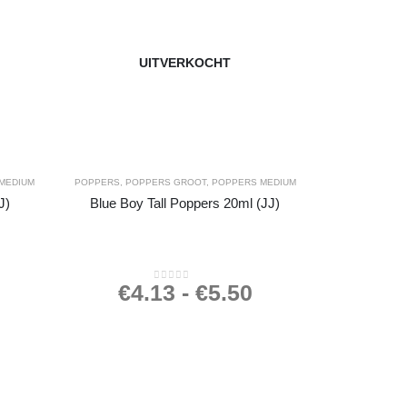
UITVERKOCHT
MEDIUM
POPPERS
,
POPPERS GROOT
,
POPPERS MEDIUM
J)
Blue Boy Tall Poppers 20ml (JJ)
€
4.13
-
€
5.50
0
out of 5