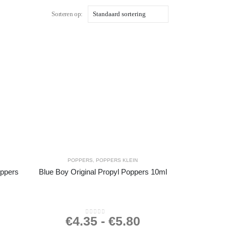
Sorteren op:
POPPERS
,
POPPERS KLEIN
ppers
Blue Boy Original Propyl Poppers 10ml
€
4.35
-
€
5.80
0
out of 5