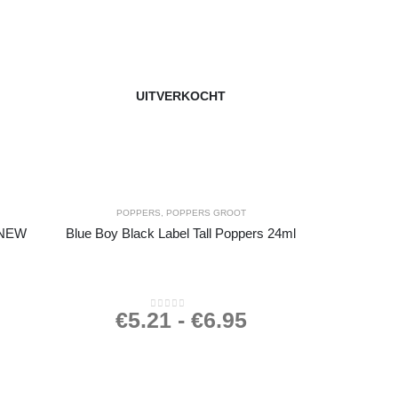
UITVERKOCHT
POPPERS
,
POPPERS GROOT
) NEW
Blue Boy Black Label Tall Poppers 24ml
€
5.21
-
€
6.95
0
out of 5