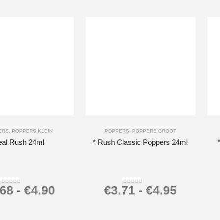
-
+
ERS
,
POPPERS KLEIN
POPPERS
,
POPPERS GROOT
eal Rush 24ml
* Rush Classic Poppers 24ml
.68
-
€
4.90
€
3.71
-
€
4.95
0
out of 5
0
out of 5