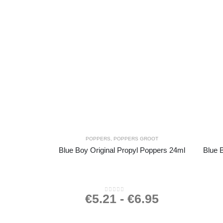
POPPERS
,
POPPERS GROOT
Blue Boy Original Propyl Poppers 24ml
Blue B
€
5.21
-
€
6.95
0
out of 5