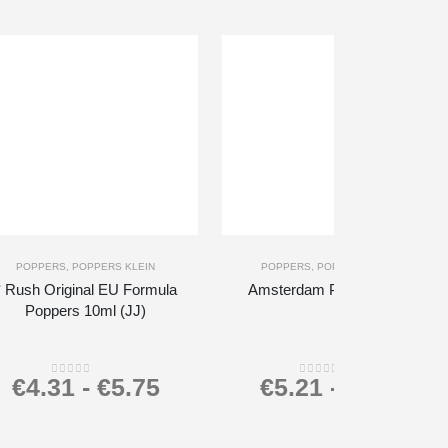
-
+
POPPERS
,
POPPERS KLEIN
POPPERS
,
POPPERS GROOT
* Rush Original EU Formula
Amsterdam Poppers 24ml
Poppers 10ml (JJ)
€
4.31
-
€
5.75
€
5.21
-
€
6.95
0
out of 5
0
out of 5