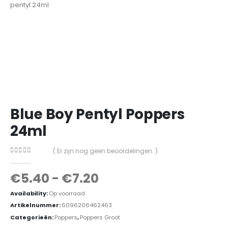
Blue Boy Pentyl Poppers
24ml
( Er zijn nog geen beoordelingen. )
0
out of 5
€
5.40
-
€
7.20
Availability:
Op voorraad
Artikelnummer:
6096206462463
Categorieën:
Poppers
,
Poppers Groot