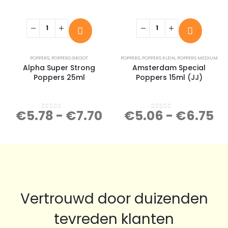
POPPERS
,
POPPERS GROOT
POPPERS
,
POPPERS KLEIN
,
POPPERS MEDIUM
Alpha Super Strong
Amsterdam Special
Poppers 25ml
Poppers 15ml (JJ)
€
5.78
-
€
7.70
€
5.06
-
€
6.75
0
out of 5
0
out of 5
Vertrouwd door duizenden
tevreden klanten