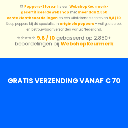
🏆
Poppers-Store.nl
is een
WebshopKeurmerk-
gecertificeerde webshop
met
meer dan 2.850
echte klantbeoordelingen
en een uitstekende score van
9,8 / 10
.
Koop poppers bij dé specialist in
originele poppers
– veilig, discreet
en betrouwbaar verzonden vanuit Nederland.
⭐️⭐️⭐️⭐️⭐️
9,8 / 10
gebaseerd op 2.850+
beoordelingen bij
WebshopKeurmerk
GRATIS VERZENDING VANAF € 70