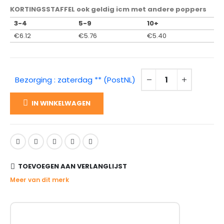
KORTINGSSTAFFEL ook geldig icm met andere poppers
3-4
5-9
10+
€
6.12
€
5.76
€
5.40
Bezorging : zaterdag ** (PostNL)
IN WINKELWAGEN
TOEVOEGEN AAN VERLANGLIJST
Meer van dit merk