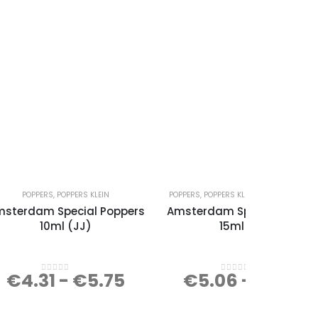
POPPERS
,
POPPERS KLEIN
POPPERS
,
POPPERS KLEIN
,
POPPERS MEDIU
sterdam Special Poppers
Amsterdam Special Poppe
10ml (JJ)
15ml (JJ)
€
4.31
-
€
5.75
€
5.06
-
€
6.75
0
out of 5
0
out of 5