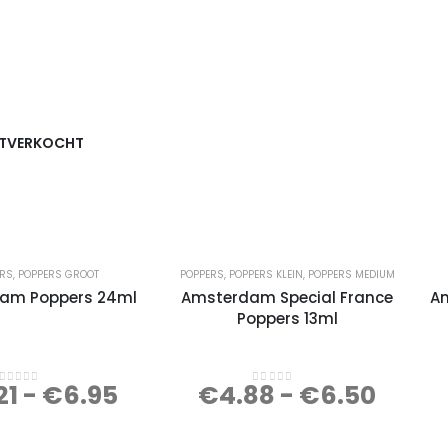
ITVERKOCHT
ERS
,
POPPERS GROOT
POPPERS
,
POPPERS KLEIN
,
POPPERS MEDIUM
am Poppers 24ml
Amsterdam Special France
Am
Poppers 13ml
21
-
€
6.95
€
4.88
-
€
6.50
0
out of 5
0
out of 5