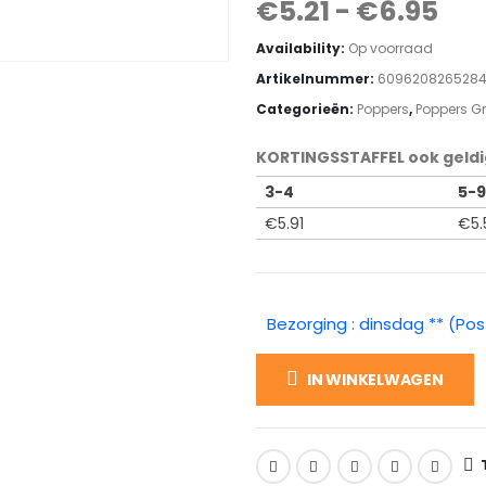
€
5.21
-
€
6.95
Availability:
Op voorraad
Artikelnummer:
609620826528
Categorieën:
Poppers
,
Poppers G
KORTINGSSTAFFEL ook geldi
3-4
5-9
€
5.91
€
5.
Bezorging : dinsdag ** (Pos
IN WINKELWAGEN