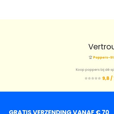
Vertro
🏆
Poppers-St
Koop poppers bij dé spe
⭐️⭐️⭐️⭐️⭐️
9,8 /
GRATIS VERZENDING VANAF € 70