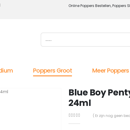
l
Online Poppers Bestellen, Poppers S
dium
Poppers Groot
Meer Poppers
Blue Boy Pent
24ml
( Er zijn nog geen be
0
out of 5