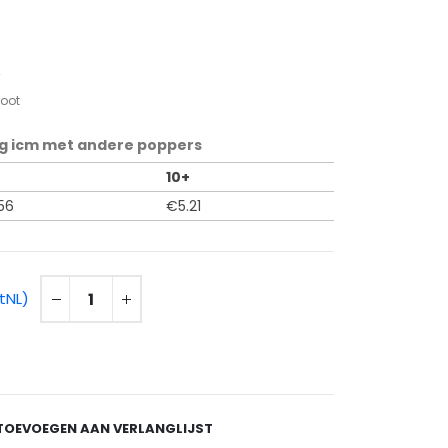
4
root
g icm met andere poppers
10+
56
€
5.21
tNL)
TOEVOEGEN AAN VERLANGLIJST