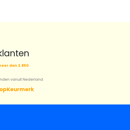
klanten
eer dan 2.850
onden vanuit Nederland.
opKeurmerk