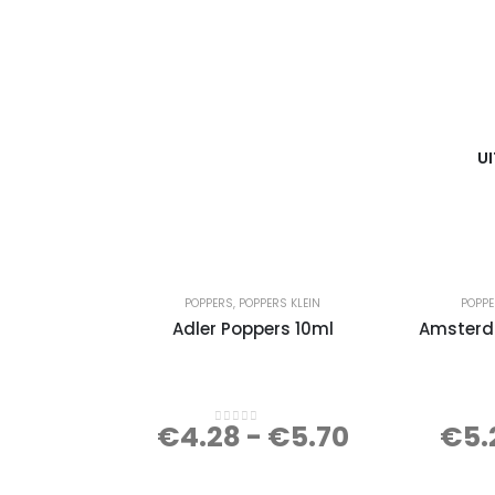
U
POPPERS
,
POPPERS KLEIN
POPP
Adler Poppers 10ml
Amsterd
€
4.28
-
€
5.70
€
5.
0
out of 5