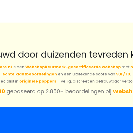
uwd door duizenden tevreden 
ore.nl
is een
WebshopKeurmerk-gecertificeerde webshop
met
m
echte klantbeoordelingen
en een uitstekende score van
9,8 / 10
.
cialist in
originele poppers
– veilig, discreet en betrouwbaar verz
 10
gebaseerd op 2.850+ beoordelingen bij
Websh