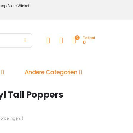
hop Store Winkel.
0
Totaal
0
Andere Categoriën
yl Tall Poppers
oordelingen. )