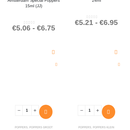
Amsterdam Special Poppers
24ml
15ml (JJ)
€
5.21
-
€
6.95
0
out of 5
€
5.06
-
€
6.75
0
out of 5
POPPERS
,
POPPERS GROOT
POPPERS
,
POPPERS KLEIN