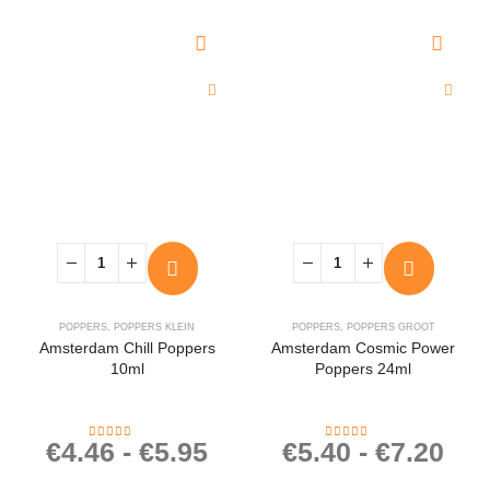
POPPERS
,
POPPERS KLEIN
POPPERS
,
POPPERS GROOT
Amsterdam Chill Poppers
Amsterdam Cosmic Power
10ml
Poppers 24ml
€
4.46
-
€
5.95
€
5.40
-
€
7.20
4.33
out of 5
4.00
out of 5