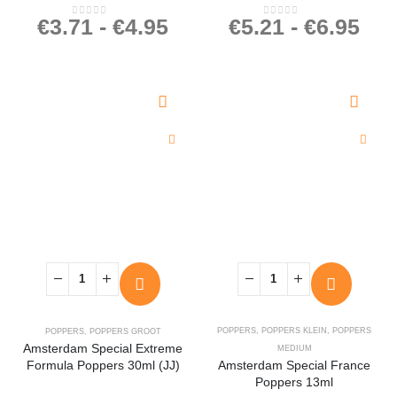
€
3.71
-
€
4.95
€
5.21
-
€
6.95
0
out of 5
0
out of 5
POPPERS
,
POPPERS KLEIN
,
POPPERS
POPPERS
,
POPPERS GROOT
Amsterdam Special Extreme
MEDIUM
Formula Poppers 30ml (JJ)
Amsterdam Special France
Poppers 13ml