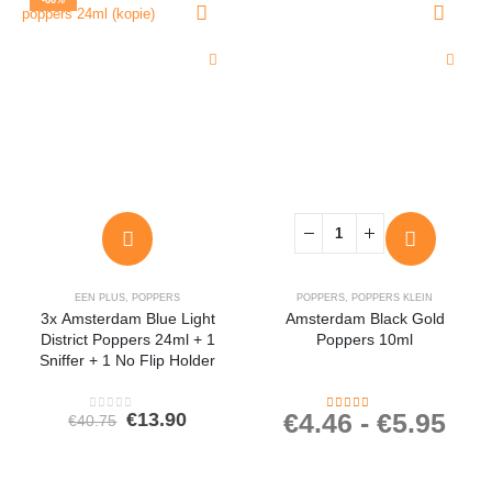
EEN PLUS
,
POPPERS
POPPERS
,
POPPERS KLEIN
3x Amsterdam Blue Light
Amsterdam Black Gold
District Poppers 24ml + 1
Poppers 10ml
Sniffer + 1 No Flip Holder
Oorspronkelijke
Huidige
€
4.46
-
€
5.95
€
13.90
€
40.75
0
out of 5
4.26
out of 5
prijs
prijs
was:
is:
€40.75.
€13.90.