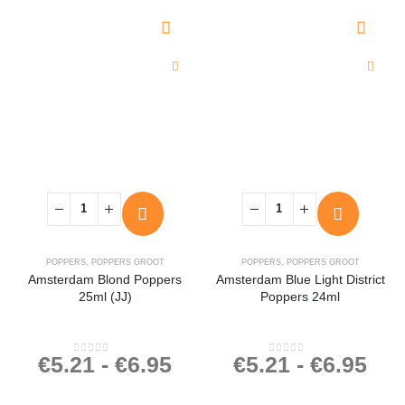
POPPERS
,
POPPERS GROOT
POPPERS
,
POPPERS GROOT
Amsterdam Blond Poppers
Amsterdam Blue Light District
25ml (JJ)
Poppers 24ml
€
5.21
-
€
6.95
€
5.21
-
€
6.95
0
out of 5
0
out of 5