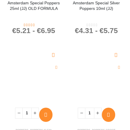
Amsterdam Special Poppers
Amsterdam Special Silver
25ml (JJ) OLD FORMULA
Poppers 10ml (JJ)
€
5.21
-
€
6.95
€
4.31
-
€
5.75
4.23
out of 5
0
out of 5