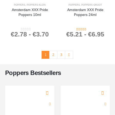
POPPERS
,
POPPERS KLEIN
POPPERS
,
POPPERS GROOT
Amsterdam XXX Pride
Amsterdam XXX Pride
Poppers 10ml
Poppers 24ml
€
2.78
-
€
3.70
€
5.21
-
€
6.95
0
out of 5
4.42
out of 5
1
2
3
Poppers Bestsellers