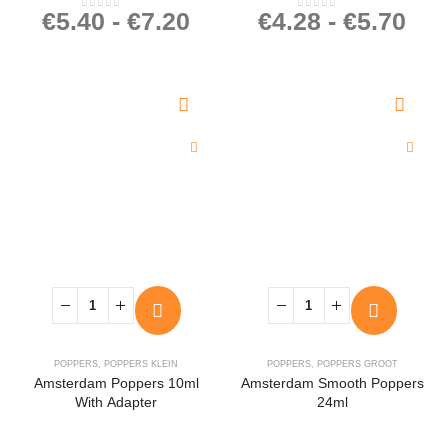
€
5.40
-
€
7.20
€
4.28
-
€
5.70
0
out of 5
0
out of 5
POPPERS
,
POPPERS KLEIN
POPPERS
,
POPPERS GROOT
Amsterdam Poppers 10ml
Amsterdam Smooth Poppers
With Adapter
24ml