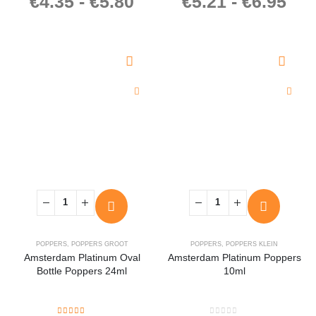
€
4.35
-
€
5.80
€
5.21
-
€
6.95
POPPERS
,
POPPERS GROOT
POPPERS
,
POPPERS KLEIN
Amsterdam Platinum Oval
Amsterdam Platinum Poppers
Bottle Poppers 24ml
10ml