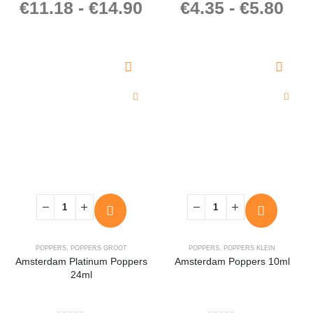
€
11.18
-
€
14.90
€
4.35
-
€
5.80
4.33
out of 5
0
out of 5
POPPERS
,
POPPERS GROOT
POPPERS
,
POPPERS KLEIN
Amsterdam Platinum Poppers
Amsterdam Poppers 10ml
24ml