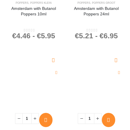
POPPERS
,
POPPERS KLEIN
POPPERS
,
POPPERS GROOT
Amsterdam with Butanol
Amsterdam with Butanol
Poppers 10ml
Poppers 24ml
€
4.46
-
€
5.95
€
5.21
-
€
6.95
0
out of 5
0
out of 5