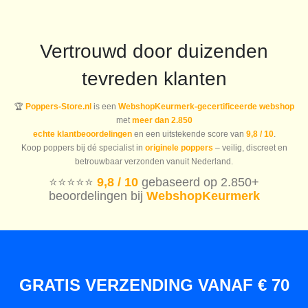
Vertrouwd door duizenden
tevreden klanten
🏆
Poppers-Store.nl
is een
WebshopKeurmerk-gecertificeerde webshop
met
meer dan 2.850
echte klantbeoordelingen
en een uitstekende score van
9,8 / 10
.
Koop poppers bij dé specialist in
originele poppers
– veilig, discreet en
betrouwbaar verzonden vanuit Nederland.
⭐️⭐️⭐️⭐️⭐️
9,8 / 10
gebaseerd op 2.850+
beoordelingen bij
WebshopKeurmerk
GRATIS VERZENDING VANAF € 70