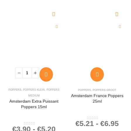
POPPERS
,
POPPERS KLEIN
,
POPPERS
POPPERS
,
POPPERS GROOT
Amsterdam France Poppers
MEDIUM
Amsterdam Extra Puissant
25ml
Poppers 15ml
€
5.21
-
€
6.95
0
out of 5
€
3.90
-
€
5.20
0
out of 5