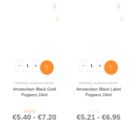
POPPERS
,
POPPERS GROOT
POPPERS
,
POPPERS GROOT
Amsterdam Black Gold
Amsterdam Black Label
Poppers 24ml
Poppers 24ml
€
5.40
-
€
7.20
€
5.21
-
€
6.95
4.27
out of 5
0
out of 5