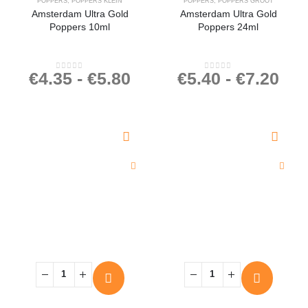
POPPERS
,
POPPERS KLEIN
POPPERS
,
POPPERS GROOT
Amsterdam Ultra Gold
Amsterdam Ultra Gold
Poppers 10ml
Poppers 24ml
€
4.35
-
€
5.80
€
5.40
-
€
7.20
0
out of 5
0
out of 5