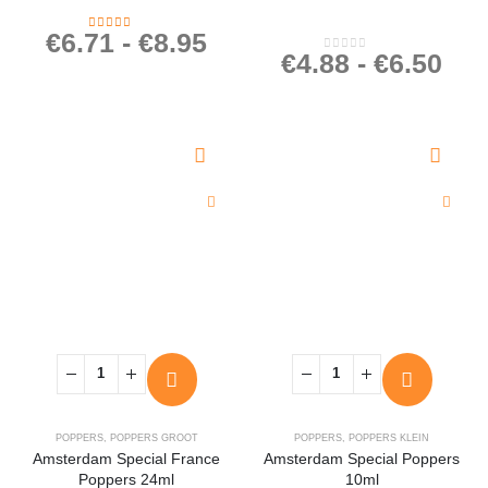
€
6.71
-
€
8.95
4.34
out of 5
€
4.88
-
€
6.50
0
out of 5
POPPERS
,
POPPERS GROOT
POPPERS
,
POPPERS KLEIN
Amsterdam Special France
Amsterdam Special Poppers
Poppers 24ml
10ml