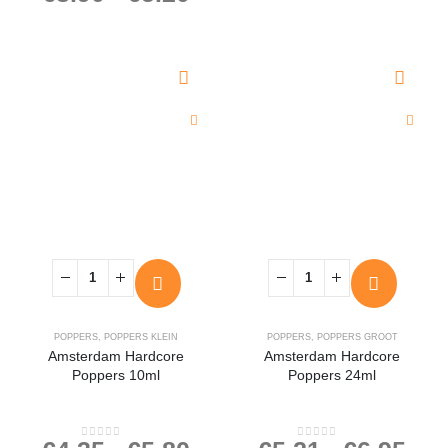
POPPERS
,
POPPERS KLEIN
POPPERS
,
POPPERS GROOT
Amsterdam Hardcore
Amsterdam Hardcore
Poppers 10ml
Poppers 24ml
0
out of 5
0
out of 5