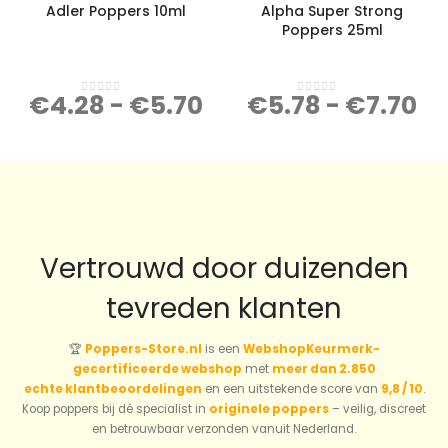
Adler Poppers 10ml
Alpha Super Strong
Poppers 25ml
€
4.28
-
€
5.70
€
5.78
-
€
7.70
0
out of 5
0
out of 5
Vertrouwd door duizenden
tevreden klanten
🏆
Poppers-Store.nl
is een
WebshopKeurmerk-
gecertificeerde webshop
met
meer dan 2.850
echte klantbeoordelingen
en een uitstekende score van
9,8 / 10
.
Koop poppers bij dé specialist in
originele poppers
– veilig, discreet
en betrouwbaar verzonden vanuit Nederland.