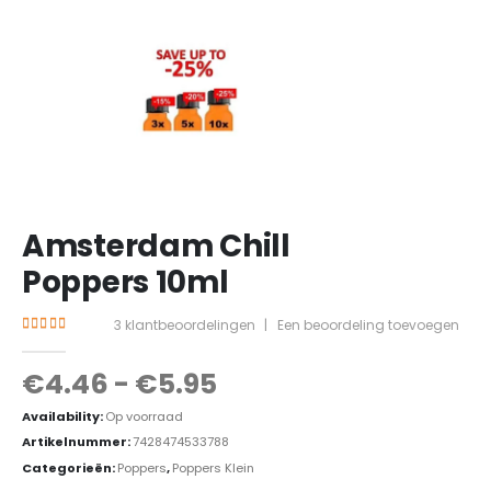
Amsterdam Chill
Poppers 10ml
3
klantbeoordelingen
|
Een beoordeling toevoegen
4.33
out of 5
€
4.46
-
€
5.95
Availability:
Op voorraad
Artikelnummer:
7428474533788
Categorieën:
Poppers
,
Poppers Klein