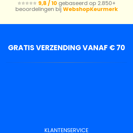
⭐️⭐️⭐️⭐️⭐️
9,8 / 10
gebaseerd op 2.850+
beoordelingen bij
WebshopKeurmerk
GRATIS VERZENDING VANAF € 70
KLANTENSERVICE