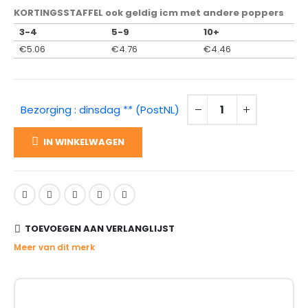
KORTINGSSTAFFEL ook geldig icm met andere poppers
3-4
5-9
10+
€
5.06
€
4.76
€
4.46
Bezorging : dinsdag ** (PostNL)
IN WINKELWAGEN
TOEVOEGEN AAN VERLANGLIJST
Meer van dit merk