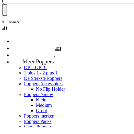
0
Totaal
0
0
0
Poppers Klein
Poppers Medium
Poppers Groot
Meer Poppers
OP = OP !!!
1 plus 1 / 2 plus 1
De Sterkste Poppers
Poppers Accessoires
No Flip Holder
Poppers Nieuw
Klein
Medium
Groot
Poppers merken
Poppers Packs
Gratis Poppers
Gratis geschenken