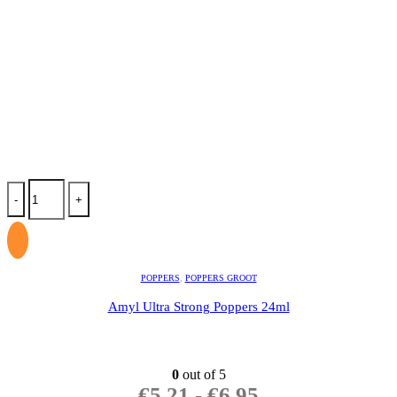
-
+
POPPERS
,
POPPERS GROOT
Amyl Ultra Strong Poppers 24ml
0
out of 5
€
5.21
-
€
6.95