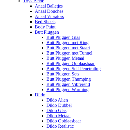
Toys Beide
Anaal Balletjes
Anaal Douches
Anaal Vibrators
Bed Sheets
Body Paint
Butt Pluggen
Butt Pluggen Glas
Butt Pluggen met Ring
Butt Pluggen met Staart
Butt Pluggen met Tunnel
Butt Pluggen Metaal
Butt Pluggen Opblaasbaar
Butt Pluggen Self Penetrating
Butt Pluggen Sets
Butt Pluggen Thumping
Butt Pluggen Vibrerend
Butt Pluggen Warming
Dildo
Dildo Alien
Dildo Dubbel
Dildo Glas
Dildo Metaal
Dildo Opblaasbaar
Dildo Realistic