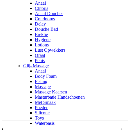
Anaal
Clitoris
Anaal Douches
Condooms
Delay
Douche Bad
Erektie
Hygiene
Lotions
Lust Opwekkers
Oraal
Penis
Glij- Massage
Anaal
Body Foam
Fisting
Massage
Massage Kaarsen
Masturbatie Handschoenen
Met Smaak
Poeder
Silicone
Toys
Waterbasis