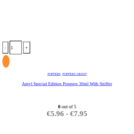
-
+
POPPERS
,
POPPERS GROOT
Amyl Special Edition Poppers 30ml With Sniffer
0
out of 5
€
5.96
-
€
7.95