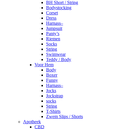
BH Short / String
Bodystocking
Corset
Dress
Harnass–
Jumpsuit
Panty’s
Riemen
Socks
String
Swimwear
Teddy / Body
Voor Hem
Body
Boxer
Funny
Harnass–
Jocks
Jockstrap
socks
String
T-Shirts
Zwem Slips / Shorts
Apotheek
CBD