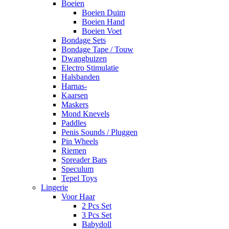
Boeien
Boeien Duim
Boeien Hand
Boeien Voet
Bondage Sets
Bondage Tape / Touw
Dwangbuizen
Electro Stimulatie
Halsbanden
Harnas-
Kaarsen
Maskers
Mond Knevels
Paddles
Penis Sounds / Pluggen
Pin Wheels
Riemen
Spreader Bars
Speculum
Tepel Toys
Lingerie
Voor Haar
2 Pcs Set
3 Pcs Set
Babydoll