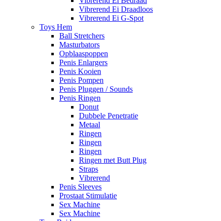
Vibrerend Ei Bedraad
Vibrerend Ei Draadloos
Vibrerend Ei G-Spot
Toys Hem
Ball Stretchers
Masturbators
Opblaaspoppen
Penis Enlargers
Penis Kooien
Penis Pompen
Penis Pluggen / Sounds
Penis Ringen
Donut
Dubbele Penetratie
Metaal
Ringen
Ringen
Ringen
Ringen met Butt Plug
Straps
Vibrerend
Penis Sleeves
Prostaat Stimulatie
Sex Machine
Sex Machine