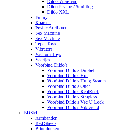
Dildo Vibrerend
Dildo Pissing / Squirting
Dildo XXL
Funny
Kaarsen
Positie Attributen
Sex Machine
Sex Machine
Tepel Toys
Vibrators
Vacuum Toys
Veertjes
Voorbind Dildo’s
Voorbind Dildo’s Dubbel
Voorbind Dildo’s Hol
Voorbind Dildo’s Hung System
Voorbind Dildo’s Ouch
Voorbind Dildo’s RealRock
Voorbind Dildo’s Strapless
Voorbind Dildo’s Vac-U-Lock
Voorbind Dildo’s Vibrerend
BDSM
Armbanden
Bed Sheets
Blinddoeken