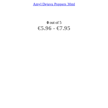
Amyl Dejavu Poppers 30ml
0
out of 5
€
5.96
-
€
7.95