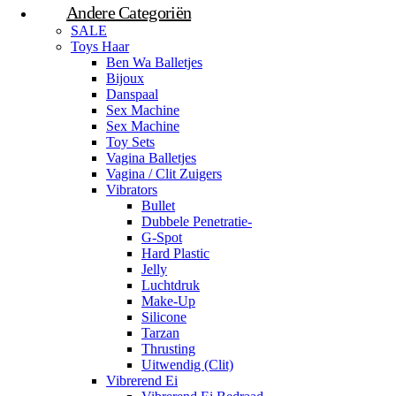
Andere Categoriën
SALE
Toys Haar
Ben Wa Balletjes
Bijoux
Danspaal
Sex Machine
Sex Machine
Toy Sets
Vagina Balletjes
Vagina / Clit Zuigers
Vibrators
Bullet
Dubbele Penetratie-
G-Spot
Hard Plastic
Jelly
Luchtdruk
Make-Up
Silicone
Tarzan
Thrusting
Uitwendig (Clit)
Vibrerend Ei