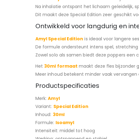
Na inhalatie ontspant het lichaam geleidelijk, 
Dit maakt deze Special Edition zeer geschikt vo
Ontwikkeld voor langdurig en int
Amyl Special Edition
is ideaal voor langere s
De formule ondersteunt intens spel, stretching
Zowel solo als samen biedt deze poppers een c
Het
30ml formaat
maakt deze fles bijzonder g
Meer inhoud betekent minder vaak vervangen 
Productspecificaties
Merk:
Amyl
Variant:
Special Edition
Inhoud:
30ml
Formule:
Isoamyl
Intensiteit: middel tot hoog
Werking: ontspannend en stabiel