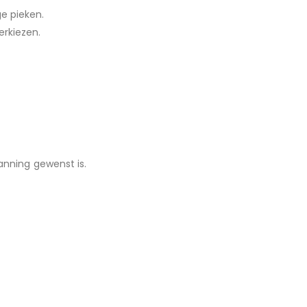
ge pieken.
erkiezen.
nning gewenst is.