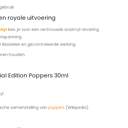
gebruik
een royale uitvoering
amyl
kies je voor een vertrouwde isoamyl-ervaring
ntspanning.
 klassieke en gecontroleerde werking.
deren houden.
ial Edition Poppers 30ml
yl
ische samenstelling van
poppers
(Wikipedia)