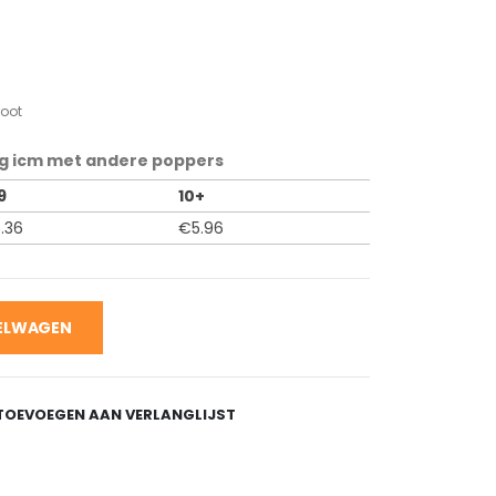
root
g icm met andere poppers
9
10+
.36
€
5.96
KELWAGEN
TOEVOEGEN AAN VERLANGLIJST