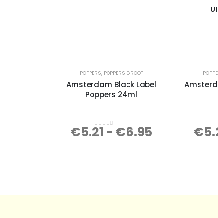
U
POPPERS
,
POPPERS GROOT
POPP
Amsterdam Black Label
Amsterd
Poppers 24ml
€
5.21
-
€
6.95
€
5.
0
out of 5