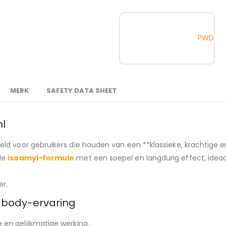
PWD
MERK
SAFETY DATA SHEET
ml
keld voor gebruikers die houden van een **klassieke, krachtige 
wde
isoamyl-formule
met een soepel en langdurig effect, ideaa
er.
e body-ervaring
en gelijkmatige werking.