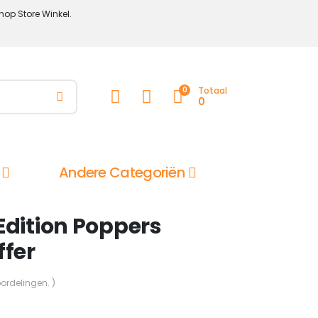
hop Store Winkel.
0
Totaal
0
Andere Categoriën
Edition Poppers
ffer
oordelingen. )