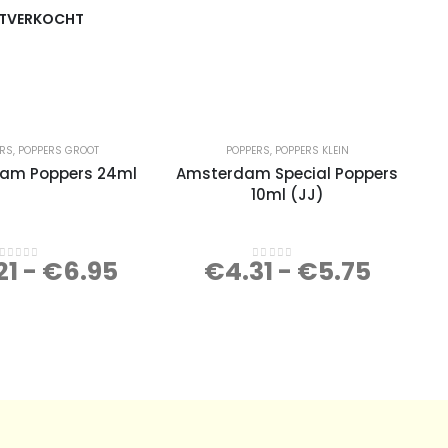
ITVERKOCHT
ERS
,
POPPERS GROOT
POPPERS
,
POPPERS KLEIN
am Poppers 24ml
Amsterdam Special Poppers
10ml (JJ)
21
-
€
6.95
€
4.31
-
€
5.75
0
out of 5
0
out of 5