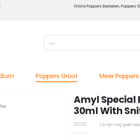
l
Online Poppers Bestellen, Poppers S
dium
Poppers Groot
Meer Poppers
Amyl Special 
30ml With Sni
( Er zijn nog geen be
0
out of 5