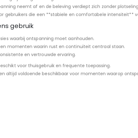
spanning neemt af en de beleving verdiept zich zonder plotselin
or gebruikers die een **stabiele en comfortabele intensiteit** v
ens gebruik
essies waarbij ontspanning moet aanhouden.
 en momenten waarin rust en continuïteit centraal staan.
onsistente en vertrouwde ervaring.
eschikt voor thuisgebruik en frequente toepassing.
en altijd voldoende beschikbaar voor momenten waarop ontspa