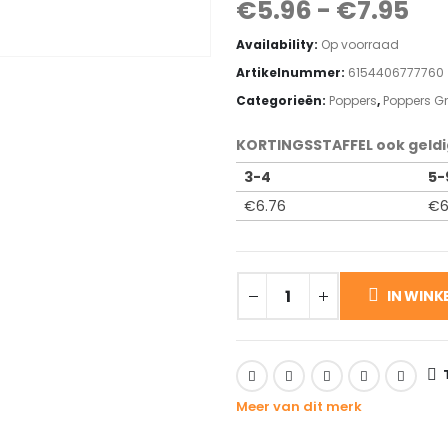
€
5.96
-
€
7.95
Availability:
Op voorraad
Artikelnummer:
6154406777760
Categorieën:
Poppers
,
Poppers G
KORTINGSSTAFFEL ook geldi
3-4
5-
€
6.76
€
6
IN WIN
Meer van dit merk