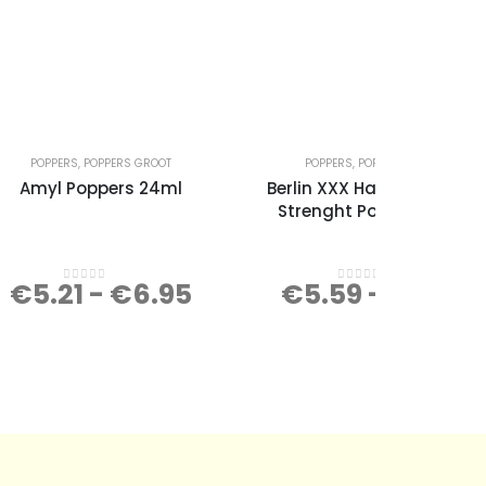
POPPERS
,
POPPERS GROOT
POPPERS
,
POPPERS GROOT
Amyl Poppers 24ml
Berlin XXX Hardcore Super
Strenght Poppers 25ml
€
5.21
-
€
6.95
€
5.59
-
€
7.45
0
out of 5
0
out of 5