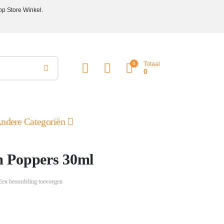
op Store Winkel.
0
Totaal
0
ndere Categoriën
 Poppers 30ml
Een beoordeling toevoegen