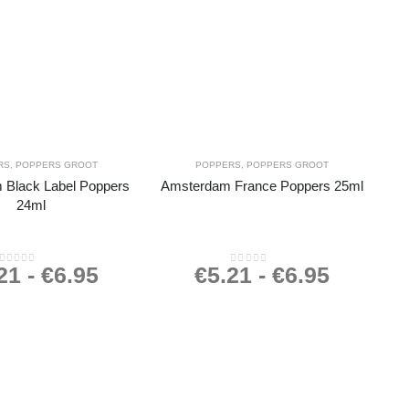
RS
,
POPPERS GROOT
POPPERS
,
POPPERS GROOT
 Black Label Poppers
Amsterdam France Poppers 25ml
24ml
21
-
€
6.95
€
5.21
-
€
6.95
0
out of 5
0
out of 5