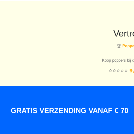
Vert
🏆
Popper
Koop poppers bij d
⭐️⭐️⭐️⭐️⭐️
9,
GRATIS VERZENDING VANAF € 70