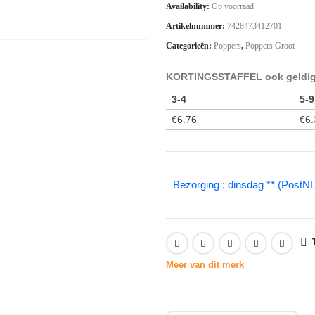
Availability:
Op voorraad
Artikelnummer:
7428473412701
Categorieën:
Poppers
,
Poppers Groot
KORTINGSSTAFFEL ook geldig 
3-4
5-9
€
6.76
€
6.
Bezorging : dinsdag ** (PostNL
Meer van dit merk