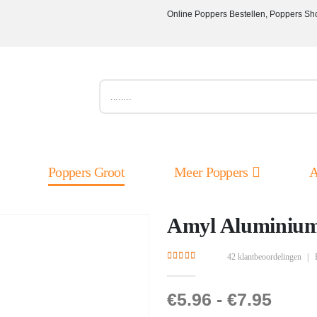
Online Poppers Bestellen, Poppers Sh
Poppers Groot
Meer Poppers
A
Amyl Aluminium
42
klantbeoordelingen
|
4.50
out of 5
€
5.96
-
€
7.95