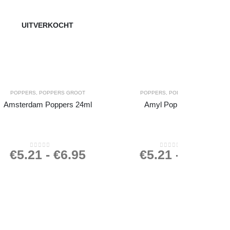
UITVERKOCHT
POPPERS
,
POPPERS GROOT
POPPERS
,
POPPERS GROOT
Amsterdam Poppers 24ml
Amyl Poppers 24ml
€
5.21
-
€
6.95
€
5.21
-
€
6.95
0
out of 5
0
out of 5