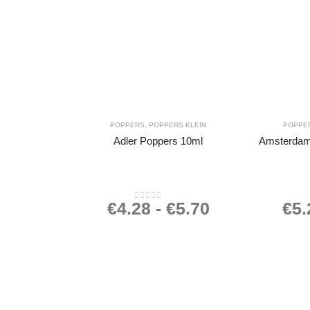
POPPERS
,
POPPERS KLEIN
POPPE
Adler Poppers 10ml
Amsterdam
€
4.28
-
€
5.70
€
5.
0
out of 5