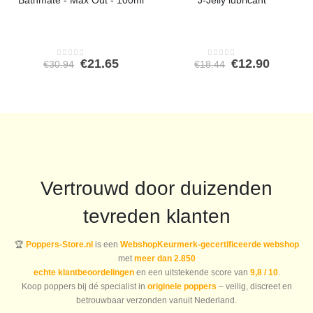
Oorspronkelijke
Huidige
Oorspronkeli
Huidig
€
21.65
€
12.90
€
30.94
€
18.44
0
out of 5
0
out of 5
prijs
prijs
prijs
prijs
was:
is:
was:
is:
€30.94.
€21.65.
€18.44.
€12.90.
Vertrouwd door duizenden
tevreden klanten
🏆
Poppers-Store.nl
is een
WebshopKeurmerk-gecertificeerde webshop
met
meer dan 2.850
echte klantbeoordelingen
en een uitstekende score van
9,8 / 10
.
Koop poppers bij dé specialist in
originele poppers
– veilig, discreet en
betrouwbaar verzonden vanuit Nederland.