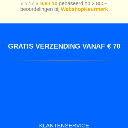
⭐️⭐️⭐️⭐️⭐️
9,8 / 10
gebaseerd op 2.850+
beoordelingen bij
WebshopKeurmerk
GRATIS VERZENDING VANAF € 70
KLANTENSERVICE