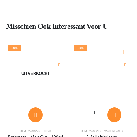
Misschien Ook Interessant Voor U
-30%
-30%
UITVERKOCHT
GLIJ- MASSAGE
,
TOYS
GLIJ- MASSAGE
,
WATERBASIS
Bathmate - Max Out - 100ml
J-Jelly lubricant