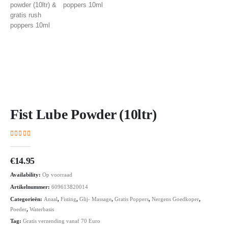
Fist Lube Powder (10ltr)
4.38
out of 5
€
14.95
Availability:
Op voorraad
Artikelnummer:
609613820014
Categorieën:
Anaal
,
Fisting
,
Glij- Massage
,
Gratis Poppers
,
Nergens Goedkoper
,
Poeder
,
Waterbasis
Tag:
Gratis verzending vanaf 70 Euro