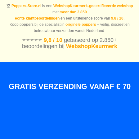
🏆
Poppers-Store.nl
is een
WebshopKeurmerk-gecertificeerde webshop
met
meer dan 2.850
echte klantbeoordelingen
en een uitstekende score van
9,8 / 10
.
Koop poppers bij dé specialist in
originele poppers
– veilig, discreet en
betrouwbaar verzonden vanuit Nederland.
⭐️⭐️⭐️⭐️⭐️
9,8 / 10
gebaseerd op 2.850+
beoordelingen bij
WebshopKeurmerk
GRATIS VERZENDING VANAF € 70