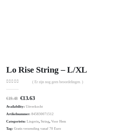
Lo Rise String – L/XL
( Er zijn nog geen beoordelingen. )
0
out of 5
Oorspronkelijke
Huidige
€
13.63
€
19.48
prijs
prijs
Availability:
Uitverkocht
was:
is:
€19.48.
€13.63.
Artikelnummer:
845830071512
Categorieën:
Lingerie
,
String
,
Voor Hem
Tag:
Gratis verzending vanaf 70 Euro