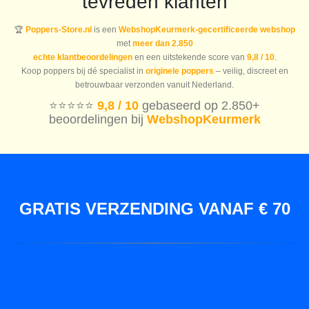
tevreden klanten
🏆
Poppers-Store.nl
is een
WebshopKeurmerk-gecertificeerde webshop
met
meer dan 2.850
echte klantbeoordelingen
en een uitstekende score van
9,8 / 10
.
Koop poppers bij dé specialist in
originele poppers
– veilig, discreet en
betrouwbaar verzonden vanuit Nederland.
⭐️⭐️⭐️⭐️⭐️
9,8 / 10
gebaseerd op 2.850+
beoordelingen bij
WebshopKeurmerk
GRATIS VERZENDING VANAF € 70