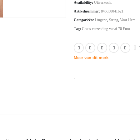
Availability:
Uitverkocht
was:
is:
Artikelnummer:
845830041621
€19.91.
€13.93.
Categorieën:
Lingerie
,
String
,
Voor Hem
Tag:
Gratis verzending vanaf 70 Euro
Meer van dit merk