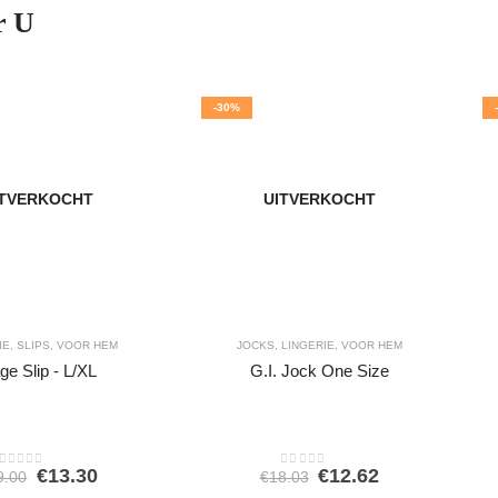
r U
-30%
ITVERKOCHT
UITVERKOCHT
IE
,
SLIPS
,
VOOR HEM
JOCKS
,
LINGERIE
,
VOOR HEM
ge Slip - L/XL
G.I. Jock One Size
Oorspronkelijke
Huidige
Oorspronkelijke
Huidige
€
13.30
€
12.62
9.00
€
18.03
0
out of 5
0
out of 5
prijs
prijs
prijs
prijs