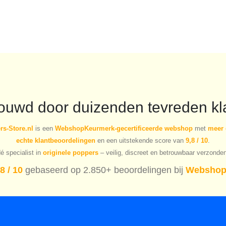
was:
is:
was:
is:
€19.00.
€13.30.
€18.03.
€12.62.
rouwd door duizenden tevreden kl
s-Store.nl
is een
WebshopKeurmerk-gecertificeerde webshop
met
meer 
echte klantbeoordelingen
en een uitstekende score van
9,8 / 10
.
é specialist in
originele poppers
– veilig, discreet en betrouwbaar verzonde
8 / 10
gebaseerd op 2.850+ beoordelingen bij
Webshop