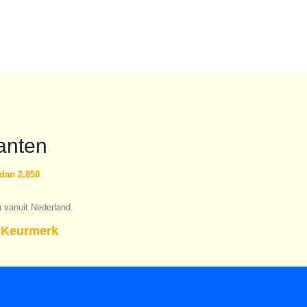
was:
is:
was:
is:
€19.91.
€13.93.
€19.48.
€13.6
anten
dan 2.850
n vanuit Nederland.
Keurmerk