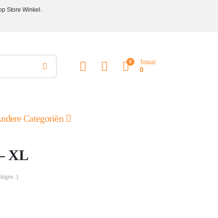
op Store Winkel.
0
Totaal
0
ndere Categoriën
 – XL
ingen. )
ke