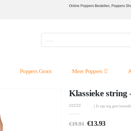
Online Poppers Bestellen, Poppers Sh
Poppers Groot
Meer Poppers
A
Klassieke string
( Er zijn nog geen beoordel
0
out of 5
Oorspronkelij
Huidige
€
13.93
€
19.91
prijs
prijs