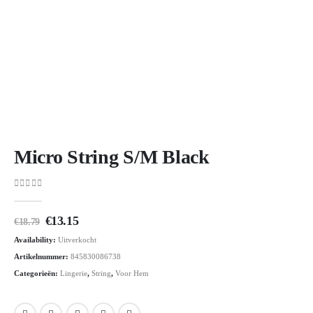
Micro String S/M Black
0
out of 5
Oorspronkelijke
Huidige
€
13.15
€
18.79
prijs
prijs
Availability:
Uitverkocht
was:
is:
€18.79.
€13.15.
Artikelnummer:
845830086738
Categorieën:
Lingerie
,
String
,
Voor Hem