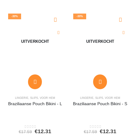
-30%
-30%
UITVERKOCHT
UITVERKOCHT
LINGERIE
,
SLIPS
,
VOOR HEM
LINGERIE
,
SLIPS
,
VOOR HEM
Braziliaanse Pouch Bikini - L
Braziliaanse Pouch Bikini - S
Oorspronkelijke
Huidige
Oorspronkeli
Huidig
€
12.31
€
12.31
€
17.59
€
17.59
0
out of 5
0
out of 5