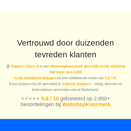
prijs
prijs
prijs
prijs
was:
is:
was:
is:
€17.59.
€12.31.
€17.59.
€12.31.
Vertrouwd door duizenden
tevreden klanten
🏆
Poppers-Store.nl
is een
WebshopKeurmerk-gecertificeerde webshop
met
meer dan 2.850
echte klantbeoordelingen
en een uitstekende score van
9,8 / 10
.
Koop poppers bij dé specialist in
originele poppers
– veilig, discreet en
betrouwbaar verzonden vanuit Nederland.
⭐️⭐️⭐️⭐️⭐️
9,8 / 10
gebaseerd op 2.850+
beoordelingen bij
WebshopKeurmerk