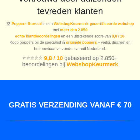
tevreden klanten
🏆
Poppers-Store.nl
is een
WebshopKeurmerk-gecertificeerde webshop
met
meer dan 2.850
echte klantbeoordelingen
en een uitstekende score van
9,8 / 10
.
Koop poppers bij dé specialist in
originele poppers
– veilig, discreet en
betrouwbaar verzonden vanuit Nederland.
⭐️⭐️⭐️⭐️⭐️
9,8 / 10
gebaseerd op 2.850+
beoordelingen bij
WebshopKeurmerk
GRATIS VERZENDING VANAF € 70