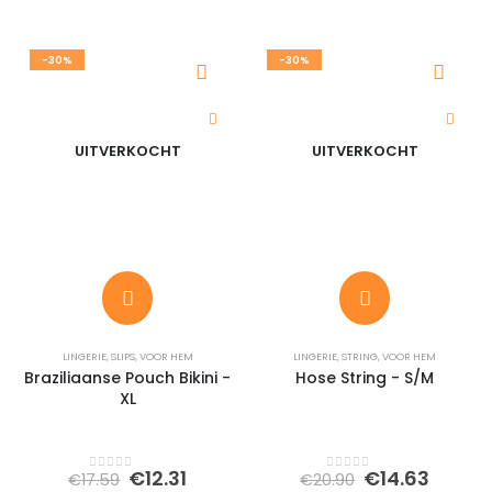
-30%
-30%
UITVERKOCHT
UITVERKOCHT
LINGERIE
,
SLIPS
,
VOOR HEM
LINGERIE
,
STRING
,
VOOR HEM
Braziliaanse Pouch Bikini -
Hose String - S/M
XL
Oorspronkelijke
Huidige
Oorspronkeli
Huidi
€
12.31
€
14.63
€
17.59
€
20.90
0
out of 5
0
out of 5