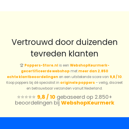
prijs
prijs
prijs
prijs
was:
is:
was:
is:
€17.59.
€12.31.
€20.90.
€14.63
Vertrouwd door duizenden
tevreden klanten
🏆
Poppers-Store.nl
is een
WebshopKeurmerk-
gecertificeerde webshop
met
meer dan 2.850
echte klantbeoordelingen
en een uitstekende score van
9,8 / 10
.
Koop poppers bij dé specialist in
originele poppers
– veilig, discreet
en betrouwbaar verzonden vanuit Nederland.
⭐️⭐️⭐️⭐️⭐️
9,8 / 10
gebaseerd op 2.850+
beoordelingen bij
WebshopKeurmerk