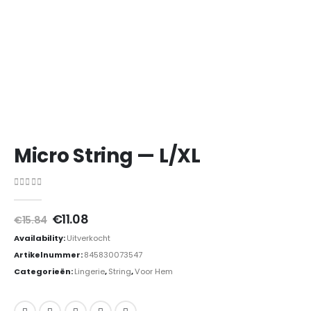
Micro String — L/XL
0
out of 5
Oorspronkelijke
Huidige
€
11.08
€
15.84
prijs
prijs
Availability:
Uitverkocht
was:
is:
€15.84.
€11.08.
Artikelnummer:
845830073547
Categorieën:
Lingerie
,
String
,
Voor Hem