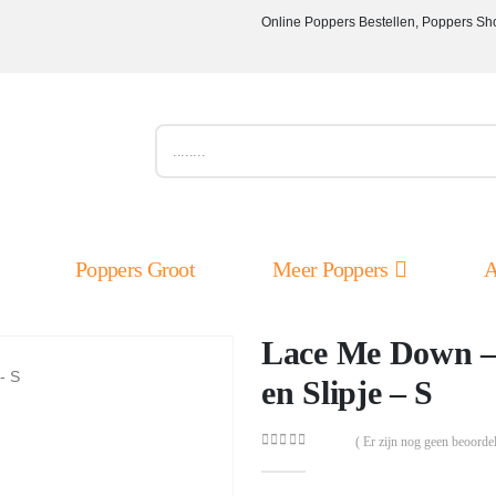
Online Poppers Bestellen, Poppers Sh
Poppers Groot
Meer Poppers
A
Lace Me Down – 
en Slipje – S
( Er zijn nog geen beoordel
0
out of 5