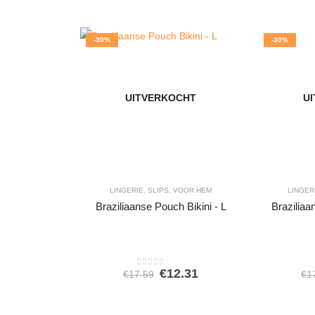
-30%
-30%
UITVERKOCHT
U
LINGERIE
,
SLIPS
,
VOOR HEM
LINGER
Braziliaanse Pouch Bikini - L
Braziliaa
Oorspronkelijke
Huidige
€
12.31
€
17.59
€
1
0
out of 5
prijs
prijs
was:
is:
€17.59.
€12.31.