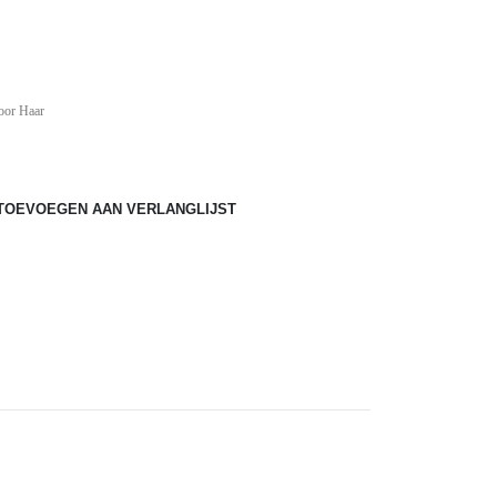
ke
oor Haar
TOEVOEGEN AAN VERLANGLIJST