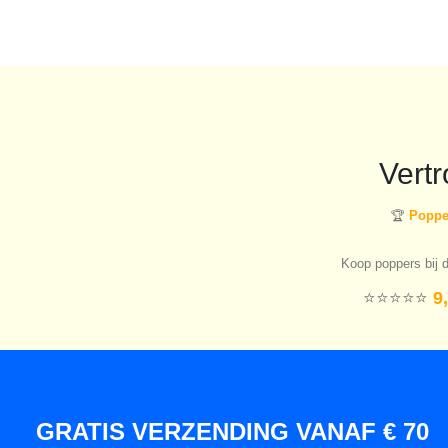
Vert
🏆
Popper
Koop poppers bij d
⭐️⭐️⭐️⭐️⭐️
9,
GRATIS VERZENDING VANAF € 70