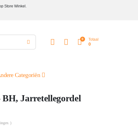
op Store Winkel.
0
Totaal
0
ndere Categoriën
BH, Jarretellegordel
ingen. )