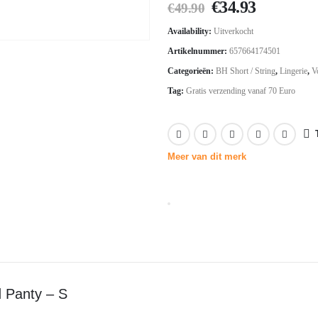
Oorspronkelij
Huidige
€
34.93
€
49.90
prijs
prijs
Availability:
Uitverkocht
was:
is:
Artikelnummer:
657664174501
€49.90.
€34.93.
Categorieën:
BH Short / String
,
Lingerie
,
V
Tag:
Gratis verzending vanaf 70 Euro
Meer van dit merk
 Panty – S